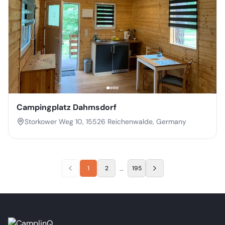
Campingplatz Dahmsdorf
Storkower Weg 10, 15526 Reichenwalde, Germany
…
1
2
195