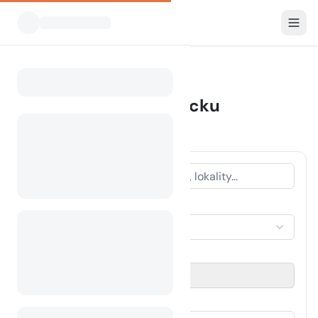
Všechny kempy
Germany
Home
Kempování v Německu
1753 kempy nalezeny
TYP UBYTOVÁNÍ
Vyberte ubytování
OBDOBÍ CESTY
Vyberte datum
HOSTÉ