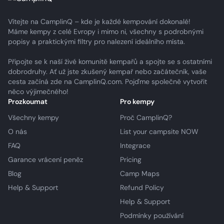
Vítejte na CamplinQ – kde je každé kempování dokonalé!
Máme kempy z celé Evropy i mimo ni, všechny s podrobnými
popisy a praktickými filtry pro nalezení ideálního místa.
Připojte se k naší živé komunitě kempařů a spojte se s ostatními
dobrodruhy. Ať už jste zkušený kempař nebo začátečník, vaše
cesta začíná zde na CamplinQ.com. Pojďme společně vytvořit
něco výjimečného!
Prozkoumat
Pro kempy
Všechny kempy
Proč CamplinQ?
O nás
List your campsite NOW
FAQ
Integrace
Garance vrácení peněz
Pricing
Blog
Camp Maps
Help & Support
Refund Policy
Help & Support
Podmínky používání