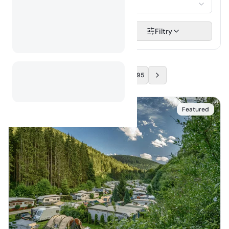
Vyberte...
Hledat
Filtry
…
1
2
195
Featured