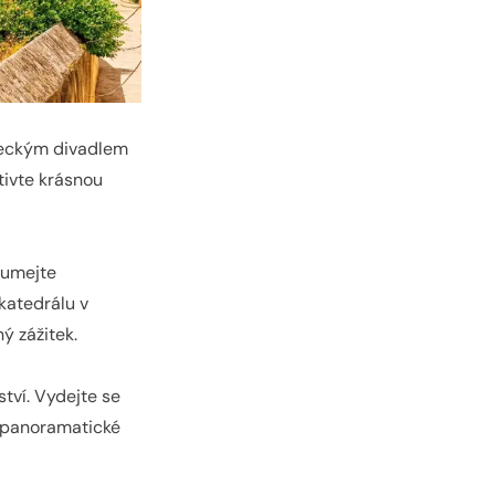
 řeckým divadlem
tivte krásnou
oumejte
katedrálu v
ý zážitek.
tví. Vydejte se
si panoramatické