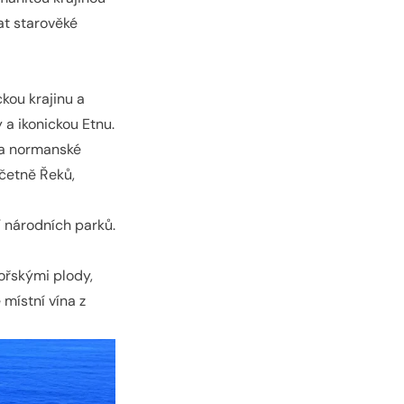
mat starověké
ckou krajinu a
 a ikonickou Etnu.
 a normanské
včetně Řeků,
ní národních parků.
ořskými plody,
místní vína z