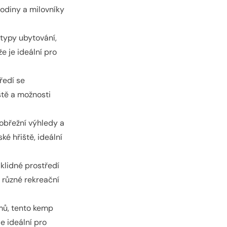
rodiny a milovníky
 typy ubytování,
e je ideální pro
ředí se
ště a možnosti
pobřežní výhledy a
é hřiště, ideální
klidné prostředí
 různé rekreační
ámů, tento kemp
e ideální pro