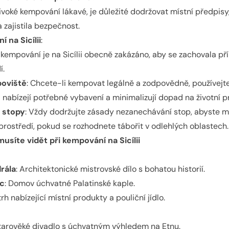
ivoké kempování lákavé, je důležité dodržovat místní předpisy
a zajistila bezpečnost.
 na Sicílii
:
 kempování je na Sicílii obecně zakázáno, aby se zachovala př
í.
oviště
: Chcete-li kempovat legálně a zodpovědně, používejt
 nabízejí potřebné vybavení a minimalizují dopad na životní pr
 stopy
: Vždy dodržujte zásady nezanechávání stop, abyste mi
prostředí, pokud se rozhodnete tábořit v odlehlých oblastech.
usíte vidět při kempování na Sicílii
rála
: Architektonické mistrovské dílo s bohatou historií.
c
: Domov úchvatné Palatinské kaple.
 trh nabízející místní produkty a pouliční jídlo.
Starověké divadlo s úchvatným výhledem na Etnu.