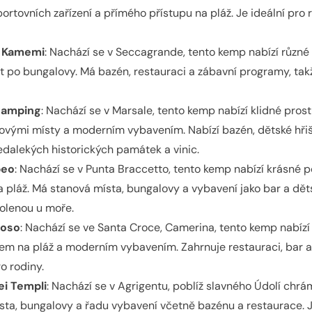
ortovních zařízení a přímého přístupu na pláž. Je ideální pro 
e Kamemi
: Nachází se v Seccagrande, tento kemp nabízí různé
 po bungalovy. Má bazén, restauraci a zábavní programy, takž
 Camping
: Nachází se v Marsale, tento kemp nabízí klidné prost
ovými místy a moderním vybavením. Nabízí bazén, dětské hři
dalekých historických památek a vinic.
beo
: Nachází se v Punta Braccetto, tento kemp nabízí krásné 
 pláž. Má stanová místa, bungalovy a vybavení jako bar a dětsk
volenou u moře.
noso
: Nachází se ve Santa Croce, Camerina, tento kemp nabízí 
em na pláž a moderním vybavením. Zahrnuje restauraci, bar a
ro rodiny.
ei Templi
: Nachází se v Agrigentu, poblíž slavného Údolí chr
sta, bungalovy a řadu vybavení včetně bazénu a restaurace. J