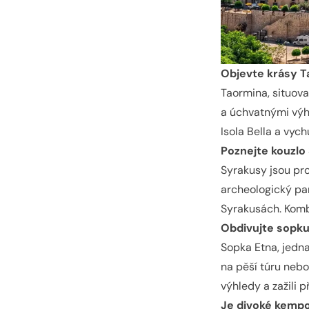
Objevte krásy 
Taormina, situov
a úchvatnými výh
Isola Bella a vyc
Poznejte kouzlo
Syrakusy jsou pr
archeologický par
Syrakusách. Komb
Obdivujte sopku
Sopka Etna, jedna
na pěší túru nebo
výhledy a zažili p
Je divoké kempov