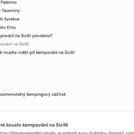
 Palermo
y Taorminy
lo Syrakus
pku Etnu
pování na Sicílii povoleno?
vání na Sicílii:
é musíte vidět při kempování na Sicílii
:
apomenutelný kempingový zážitek
é kouzlo kempování na Sicílii
 ostrov Středozemního moře, je známá svou bohatou historií, ro