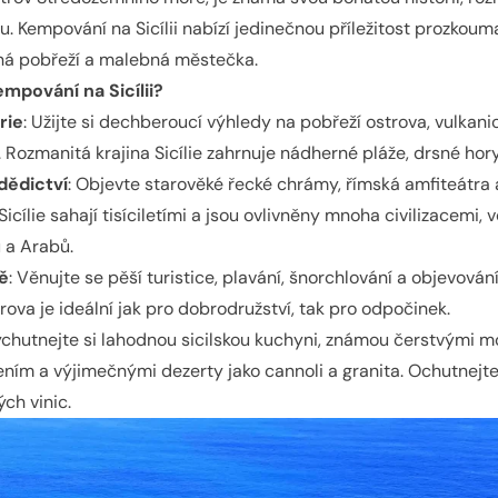
rou. Kempování na Sicílii nabízí jedinečnou příležitost prozkou
á pobřeží a malebná městečka.
empování na Sicílii?
rie
: Užijte si dechberoucí výhledy na pobřeží ostrova, vulkani
 Rozmanitá krajina Sicílie zahrnuje nádherné pláže, drsné hory
dědictví
: Objevte starověké řecké chrámy, římská amfiteátra
Sicílie sahají tisíciletími a jsou ovlivněny mnoha civilizacemi, 
 a Arabů.
dě
: Věnujte se pěší turistice, plavání, šnorchlování a objevová
rova je ideální jak pro dobrodružství, tak pro odpočinek.
ychutnejte si lahodnou sicilskou kuchyni, známou čerstvými m
ím a výjimečnými dezerty jako cannoli a granita. Ochutnejte 
ých vinic.