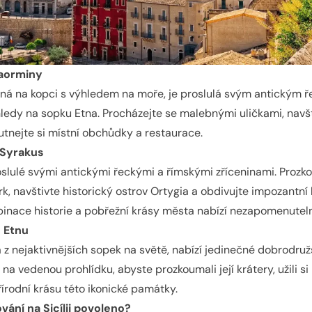
Taorminy
aná na kopci s výhledem na moře, je proslulá svým antickým
ledy na sopku Etna. Procházejte se malebnými uličkami, navš
hutnejte si místní obchůdky a restaurace.
 Syrakus
oslulé svými antickými řeckými a římskými zříceninami. Prozk
k, navštivte historický ostrov Ortygia a obdivujte impozantní 
inace historie a pobřežní krásy města nabízí nezapomenuteln
 Etnu
 z nejaktivnějších sopek na světě, nabízí jedinečné dobrodružs
 na vedenou prohlídku, abyste prozkoumali její krátery, užili 
řírodní krásu této ikonické památky.
ání na Sicílii povoleno?