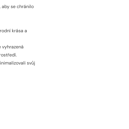
, aby se chránilo
írodní krása a
e vyhrazená
ostředí.
nimalizovali svůj