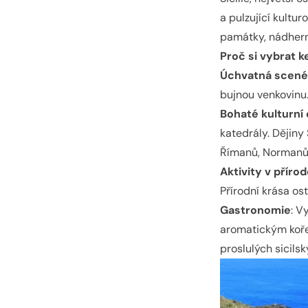
a pulzující kultu
památky, nádhern
Proč si vybrat k
Úchvatná scené
bujnou venkovinu.
Bohaté kulturní 
katedrály. Dějiny 
Římanů, Normanů
Aktivity v příro
Přírodní krása ost
Gastronomie
: V
aromatickým kořen
proslulých sicilsk