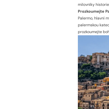
milovníky historie
Prozkoumejte P
Palermo, hlavní m
palermskou katedr
prozkoumejte boha