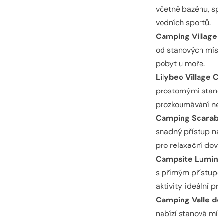
včetně bazénu, sp
vodních sportů.
Camping Villag
od stanových míst
pobyt u moře.
Lilybeo Village
prostornými stan
prozkoumávání ne
Camping Scara
snadný přístup na
pro relaxační do
Campsite Lumi
s přímým přístup
aktivity, ideální p
Camping Valle d
nabízí stanová mí