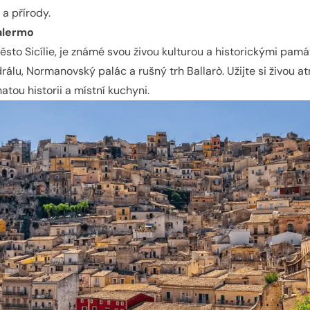
 a přírody.
alermo
ěsto Sicílie, je známé svou živou kulturou a historickými pamá
álu, Normanovský palác a rušný trh Ballarò. Užijte si živou a
tou historii a místní kuchyni.