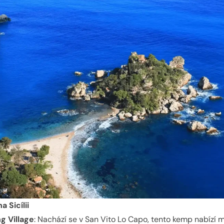
 Sicílii
g Village
: Nachází se v San Vito Lo Capo, tento kemp nabízí 