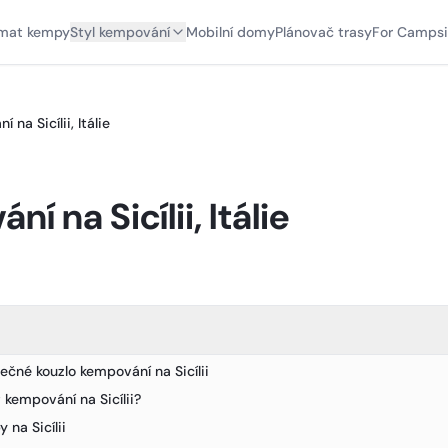
mat kempy
Styl kempování
Mobilní domy
Plánovač trasy
For Campsi
 na Sicílii, Itálie
í na Sicílii, Itálie
ečné kouzlo kempování na Sicílii
 kempování na Sicílii?
 na Sicílii