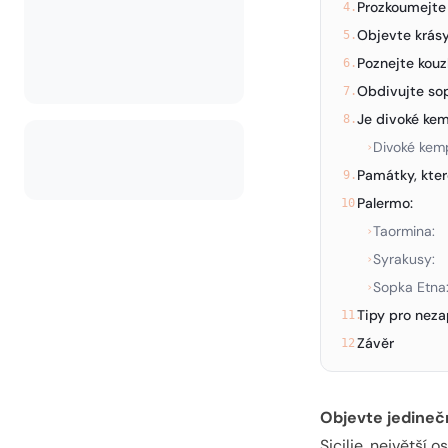
Prozkoumejte
4.
Objevte krás
5.
Poznejte kouz
6.
Obdivujte so
7.
Je divoké kem
8.
Divoké kempo
›
Památky, kter
9.
Palermo:
10.
Taormina:
›
Syrakusy:
›
Sopka Etna
›
Tipy pro nez
11.
Závěr
12.
Objevte jedinečn
Sicilie, největší