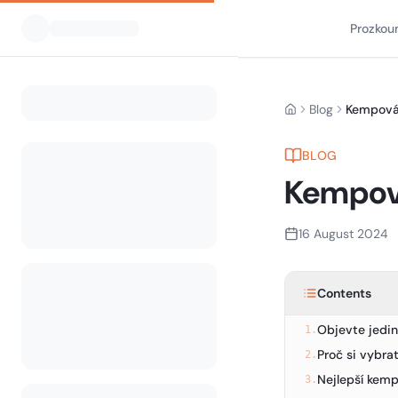
Prozkou
Blog
Kempování
Home
BLOG
Kempován
16 August 2024
Contents
Objevte jedin
1.
Proč si vybrat
2.
Nejlepší kempy
3.