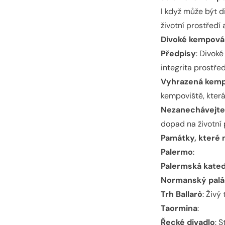
I když může být d
životní prostředí 
Divoké kempování
Předpisy
: Divoké
integrita prostřed
Vyhrazená kemp
kempoviště, která
Nezanechávejte
dopad na životní 
Památky, které m
Palermo
:
Palermská kated
Normanský palá
Trh Ballarò
: Živý
Taormina
:
Řecké divadlo
: 