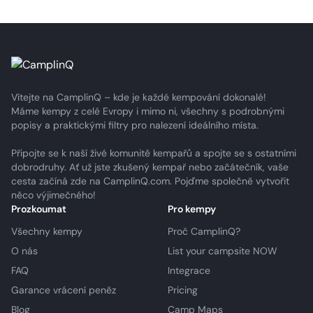
Vítejte na CamplinQ – kde je každé kempování dokonalé!
Máme kempy z celé Evropy i mimo ni, všechny s podrobnými
popisy a praktickými filtry pro nalezení ideálního místa.
Připojte se k naší živé komunitě kempařů a spojte se s ostatními
dobrodruhy. Ať už jste zkušený kempař nebo začátečník, vaše
cesta začíná zde na CamplinQ.com. Pojďme společně vytvořit
něco výjimečného!
Prozkoumat
Pro kempy
Všechny kempy
Proč CamplinQ?
O nás
List your campsite NOW
FAQ
Integrace
Garance vrácení peněz
Pricing
Blog
Camp Maps