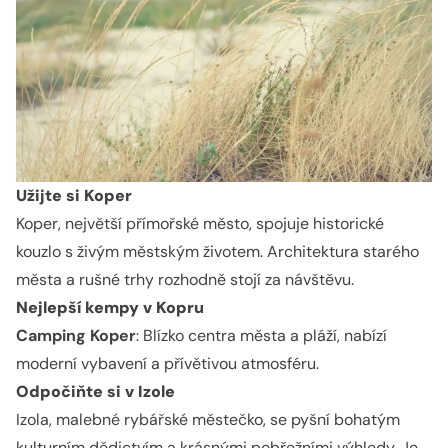
Užijte si Koper
Koper, největší přímořské město, spojuje historické
kouzlo s živým městským životem. Architektura starého
města a rušné trhy rozhodně stojí za návštěvu.
Nejlepší kempy v Kopru
Camping Koper
: Blízko centra města a pláží, nabízí
moderní vybavení a přívětivou atmosféru.
Odpočiňte si v Izole
Izola, malebné rybářské městečko, se pyšní bohatým
kulturním dědictvím a krásnými pobřežními výhledy. Je