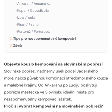
Ankaran / Ancarano:
›
Koper / Capodistria:
›
Izola / Isola:
›
Piran / Pirano:
›
Portorož / Portorose:
›
Tipy pro nezapomenutelné kempování
11.
Závěr
12.
Objevte kouzlo kempování na slovinském pobřeží
Slovinské pobřeží, nádherný úsek podél Jaderského
moře, nabízí půvabnou kombinaci středomořského kouzla
a malebné krajiny. Od Ankaranu po Luciju poskytují
pobřežní městečka ve Slovinsku ideální místa pro
nezapomenutelný kempovací zážitek.
Proč si vybrat kempování na slovinském pobřeží?