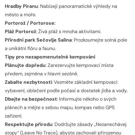
Hradby Piranu
: Nabízejí panoramatické výhledy na
město a moře.
Portorož / Portorose:
Pláž Portorož
: Živá pláž s mnoha aktivitami.
Přírodní park Sečovlje Salina
: Prozkoumejte solná pole
a unikátní flóru a faunu.
Tipy pro nezapomenutelné kempování
Plánujte dopředu
: Zarezervujte kempovací místa
předem, zejména v hlavní sezóně.
Zabalte nezbytnosti
: Vezměte základní kempovací
vybavení, oblečení podle počasí a dostatek jídla a vody.
Dbejte na bezpečnost
: Informujte někoho o svých
plánech a mějte s sebou mapu, kompas nebo GPS
zařízení.
Respektujte přírodu
: Dodržujte zásady „Nezanechávej
stopy“ (Leave No Trace), abyste zachovali přirozenou