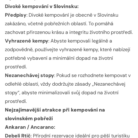
Divoké kempování
v Slovinsku
:
Předpisy
: Divoké kempování je obecně v Slovinsku
zakázáno, včetně pobřežních oblastí. To pomáhá
zachovat přirozenou krásu a integritu životního prostředí.
Vyhrazené kempy
: Abyste kempovali legálně a
zodpovědně, používejte vyhrazené kempy, které nabízejí
potřebné vybavení a minimální dopad na životní
prostředí.
Nezanechávej stopy
: Pokud se rozhodnete kempovat v
odlehlé oblasti, vždy dodržujte zásady „Nezanechávej
stopy“, abyste minimalizovali svůj dopad na životní
prostředí.
Nejzajímavější atrakce
při kempování na
slovinském pobřeží
Ankar
an / Ancarano:
Debeli Rtič
: Přírodní rezervace ideální pro pěší turistiku