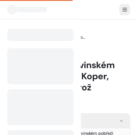
Blog
Kempování na slovinském pobřeží: Ankaran, Koper, Izola, Piran, Portorož
Home
BLOG
Kempování na slovinském
pobřeží: Ankaran, Koper,
Izola, Piran, Portorož
3 July 2024
Contents
Objevte kouzlo kempování na slovinském pobřeží
1.