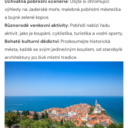
Úchvatná pobřežní scenérie
: Užijte si ohromující
výhledy na Jaderské moře, malebná pobřežní městečka
a bujné zelené kopce.
Různorodé venkovní aktivity
: Pobřeží nabízí řadu
aktivit, jako je koupání, cyklistika, turistika a vodní sporty.
Bohaté kulturní dědictví
: Prozkoumejte historická
města, každé se svým jedinečným kouzlem, od starobylé
architektury po živé místní tradice.