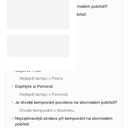
Proč si vybrat kempování na slovinském pobřeží?
2.
Nejlepší kempy na slovinském pobřeží
3.
Prozkoumejte Ankaran
4.
Nejlepší kempy v Ankaranu
›
Užijte si Koper
5.
Nejlepší kempy v Kopru
›
Odpočiňte si v Izole
6.
Nejlepší kempy v Izole
›
Objevte Piran
7.
Nejlepší kempy v Piranu
›
Dopřejte si Portorož
8.
Nejlepší kempy v Portoroži
›
Je divoké kempování povoleno na slovinském pobřeží?
9.
Divoké kempování v Slovinsku:
›
Nejzajímavější atrakce při kempování na slovinském
10.
pobřeží