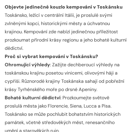
Objevte jedinečné kouzlo kempování v Toskánsku
Toskánsko, ležící v centrální Itálii, je proslulé svými
zvlněnými kopci, historickými městy a úchvatnou
krajinou. Kempování zde nabízí jedinečnou příležitost
prozkoumat přírodní krásy regionu a jeho bohaté kulturní
dědictví.
Proč si vybrat kempování v Toskánsku?
Ohromující výhledy
: Zažijte dechberoucí výhledy na
toskánskou krajinu posetou vinicemi, olivovými háji a
cypřiši. Různorodé krajiny Toskánska sahají od pobřežní
krásy Tyrhénského moře po drsné Apeniny.
Bohaté kulturní dědictví
: Prozkoumejte světově
proslulá města jako Florencie, Siena, Lucca a Pisa.
Toskánsko se může pochlubit bohatstvím historických
památek, včetně středověkých měst, renesančního
umění a starověkých ruin.