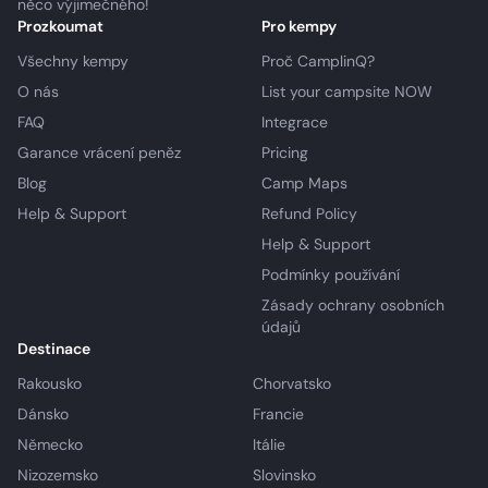
něco výjimečného!
Prozkoumat
Pro kempy
Všechny kempy
Proč CamplinQ?
O nás
List your campsite NOW
FAQ
Integrace
Garance vrácení peněz
Pricing
Blog
Camp Maps
Help & Support
Refund Policy
Help & Support
Podmínky používání
Zásady ochrany osobních
údajů
Destinace
Rakousko
Chorvatsko
Dánsko
Francie
Německo
Itálie
Nizozemsko
Slovinsko