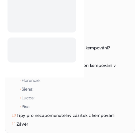
Nejlepší kempy v Toskánsku
3.
Prozkoumejte Florencii
4.
Objevte krásu Sieny
5.
Zažijte kouzlo města Lucca
6.
Obdivujte Pisu
7.
Je ve Toskánsku povoleno divoké kempování?
8.
Divoké kempování v Itálii:
›
Památky, které musíte navštívit při kempování v
9.
Toskánsku
Florencie:
›
Siena:
›
Lucca:
›
Pisa:
›
Tipy pro nezapomenutelný zážitek z kempování
10.
Závěr
11.