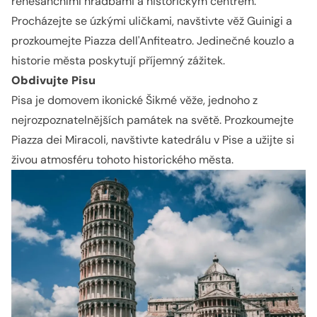
renesančními hradbami a historickým centrem.
Procházejte se úzkými uličkami, navštivte věž Guinigi a
prozkoumejte Piazza dell'Anfiteatro. Jedinečné kouzlo a
historie města poskytují příjemný zážitek.
Obdivujte Pisu
Pisa je domovem ikonické Šikmé věže, jednoho z
nejrozpoznatelnějších památek na světě. Prozkoumejte
Piazza dei Miracoli, navštivte katedrálu v Pise a užijte si
živou atmosféru tohoto historického města.