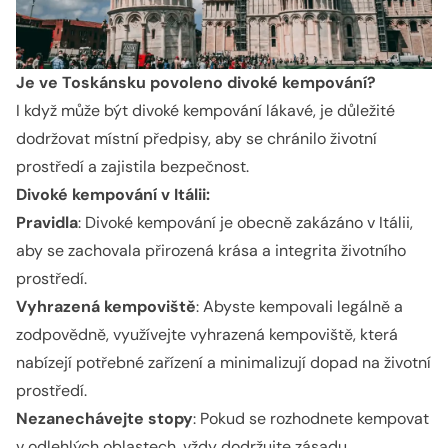
Je ve Toskánsku povoleno divoké kempování?
I když může být divoké kempování lákavé, je důležité
dodržovat místní předpisy, aby se chránilo životní
prostředí a zajistila bezpečnost.
Divoké kempování v Itálii:
Pravidla
: Divoké kempování je obecně zakázáno v Itálii,
aby se zachovala přirozená krása a integrita životního
prostředí.
Vyhrazená kempoviště
: Abyste kempovali legálně a
zodpovědně, využívejte vyhrazená kempoviště, která
nabízejí potřebné zařízení a minimalizují dopad na životní
prostředí.
Nezanechávejte stopy
: Pokud se rozhodnete kempovat
v odlehlých oblastech, vždy dodržujte zásadu