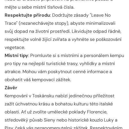
mějte u sebe místní tísňová čísla.
Respektujte přírodu
: Dodržujte zásady "Leave No
Trace" (nezanechávejte stopy), abyste minimalizovali
svůj dopad na životní prostředí. Likvidujte odpad řádně,
respektujte volně žijící zvířata a vyhněte se poškozování
vegetace.
Místní tipy
: Promluvte si s místními a personálem kempu
pro tipy na nejlepší turistické trasy, vyhlídky a místní
atrakce. Mohou vám poskytnout cenné informace a
obohatit váš kempovací zážitek.
Závěr
Kempování v Toskánsku nabízí jedinečnou příležitost
zažít úchvatnou krásu a bohatou kulturu této italské
oblasti. Ať už zvolíte umělecké poklady Florencie,
středověký půvab Sieny nebo historické kouzlo Luky a
Pisy, čeká vás nezapomenutelný zážitek. Respektováním