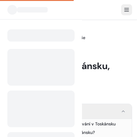
Blog
Kempování v Toskánsku, Itálie
Home
BLOG
Kempování v Toskánsku,
Itálie
12 August 2024
Contents
Objevte jedinečné kouzlo kempování v Toskánsku
1.
Proč si vybrat kempování v Toskánsku?
2.