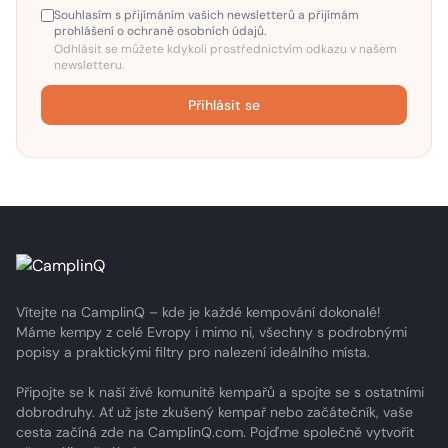
Souhlasím s přijímáním vašich newsletterů a přijímám
prohlášení o ochraně osobních údajů.
Odhlásit se můžete kdykoli prostřednictvím odkazu v našem
newsletteru.
Přihlásit se
Vítejte na CamplinQ – kde je každé kempování dokonalé!
Máme kempy z celé Evropy i mimo ni, všechny s podrobnými
popisy a praktickými filtry pro nalezení ideálního místa.
Připojte se k naší živé komunitě kempařů a spojte se s ostatními
dobrodruhy. Ať už jste zkušený kempař nebo začátečník, vaše
cesta začíná zde na CamplinQ.com. Pojďme společně vytvořit