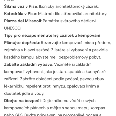
Šikmá věž v Pise
: Ikonický architektonický zázrak.
Katedrála v Pise
: Mistrné dílo středověké architektury.
Piazza dei Miracoli
: Památka světového dědictví
UNESCO.
Tipy pro nezapomenutelný zážitek z kempování
Plánujte dopředu
: Rezervujte kempovací místa předem,
zejména v hlavní sezóně. Zjistěte si vybavení a pravidla
každého kempu, abyste měli bezproblémový pobyt.
Zabalte základní výbavu
: Vezměte si základní
kempovací vybavení, jako je stan, spacák a kuchyňské
zařízení. Zahrňte oblečení podle počasí, pevnou obuv,
lékárničku, repelent proti hmyzu, opalovací krém a
dostatek jídla a vody.
Dbejte na bezpečí
: Dejte někomu vědět o svých
kempovacích plánech a mějte s sebou mapu, kompas
nebo GPS. Buďte připraveni na proměnlivé počasí a