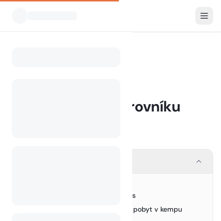
Blog
Kempování v Dubrovníku
Home
BLOG
Kempování v Dubrovníku
5 March 2024
Contents
Výběr místa pro kempování
1.
Campsite Comforts and Features
2.
Nezbytnosti pro bezproblémový pobyt v kempu
3.