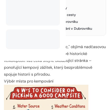
Zřízení tábořiště v objetí historie
4.
Večerní kouzlo a zábavné aktivity
5.
Místní poklady a neprozkoumané cesty
6.
Odhalení jedinečné mozaiky Dubrovníku
7.
Často kladené dotazy - Kempování v Dubrovníku
8.
Dubrovnik, the "Pearl of the Adriatic," objímá nadčasovou
historii a pobřežní půvab. Kromě své historické
velkoleposti vás čeká stejně okouzlující stránka –
ponořující kempový zážitek, který bezproblémově
spojuje historii s přírodou.
Výběr místa pro kempování