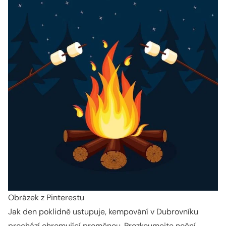
Obrázek z Pinterestu
Jak den poklidně ustupuje, kempování v Dubrovníku
prochází ohromující proměnou. Prozkoumejte noční