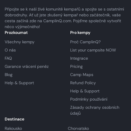
Připojte se k naší živé komunitě kempařů a spojte se s ostatními
dobrodruhy. Ať už jste zkušený kempař nebo začátečník, vaše
cesta začíná zde na CamplinQ.com. Pojďme společně vytvořit
něco výjimečného!
Prozkoumat
Pro kempy
Všechny kempy
Proč CamplinQ?
O nás
List your campsite NOW
FAQ
Integrace
Garance vrácení peněz
Pricing
Blog
Camp Maps
Help & Support
Refund Policy
Help & Support
Podmínky používání
Zásady ochrany osobních
údajů
Destinace
Rakousko
Chorvatsko