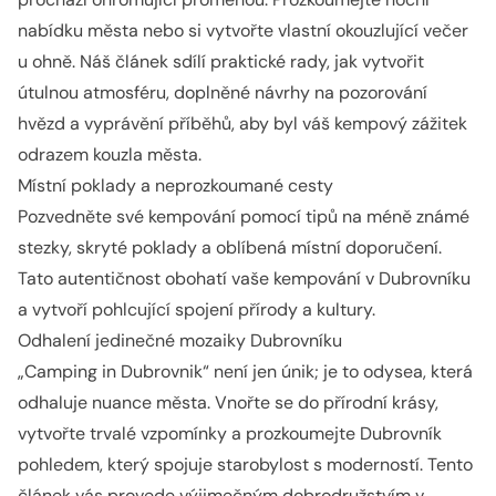
nabídku města nebo si vytvořte vlastní okouzlující večer
u ohně. Náš článek sdílí praktické rady, jak vytvořit
útulnou atmosféru, doplněné návrhy na pozorování
hvězd a vyprávění příběhů, aby byl váš kempový zážitek
odrazem kouzla města.
Místní poklady a neprozkoumané cesty
Pozvedněte své kempování pomocí tipů na méně známé
stezky, skryté poklady a oblíbená místní doporučení.
Tato autentičnost obohatí vaše kempování v Dubrovníku
a vytvoří pohlcující spojení přírody a kultury.
Odhalení jedinečné mozaiky Dubrovníku
„Camping in Dubrovnik“ není jen únik; je to odysea, která
odhaluje nuance města. Vnořte se do přírodní krásy,
vytvořte trvalé vzpomínky a prozkoumejte Dubrovník
pohledem, který spojuje starobylost s moderností. Tento
článek vás provede výjimečným dobrodružstvím v