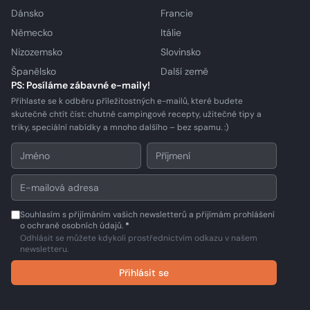
Dánsko
Francie
Německo
Itálie
Nizozemsko
Slovinsko
Španělsko
Další země
PS: Posíláme zábavné e-maily!
Přihlaste se k odběru příležitostných e-mailů, které budete
skutečně chtít číst: chutné campingové recepty, užitečné tipy a
triky, speciální nabídky a mnoho dalšího – bez spamu. :)
Souhlasím s přijímáním vašich newsletterů a přijímám prohlášení
o ochraně osobních údajů.
*
Odhlásit se můžete kdykoli prostřednictvím odkazu v našem
newsletteru.
Přihlásit se