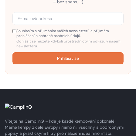
– bez spamu. :)
Souhlasím s přijímáním vašich newsletterů a přijímám
prohlášení o ochraně osobních údajů.
Odhlásit se můžete kdykoli prostřednictvím odkazu v našem
newsletteru.
Přihlásit se
Vítejte na CamplinQ – kde je každé kempování dokonalé!
Máme kempy z celé Evropy i mimo ni, všechny s podrobnými
popisy a praktickými filtry pro nalezení ideálního místa.