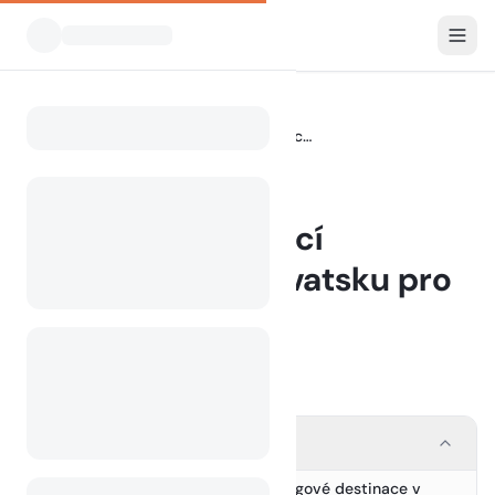
Blog
Nejlepší kempovací destinace v Chorvatsku pro rodiny
Home
BLOG
Nejlepší kempovací
destinace v Chorvatsku pro
rodiny
29 May 2026
Contents
Objevte nejlepší rodinné kempingové destinace v
1.