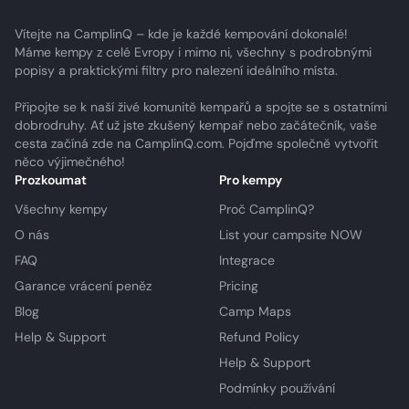
Vítejte na CamplinQ – kde je každé kempování dokonalé!
Máme kempy z celé Evropy i mimo ni, všechny s podrobnými
popisy a praktickými filtry pro nalezení ideálního místa.
Připojte se k naší živé komunitě kempařů a spojte se s ostatními
dobrodruhy. Ať už jste zkušený kempař nebo začátečník, vaše
cesta začíná zde na CamplinQ.com. Pojďme společně vytvořit
něco výjimečného!
Prozkoumat
Pro kempy
Všechny kempy
Proč CamplinQ?
O nás
List your campsite NOW
FAQ
Integrace
Garance vrácení peněz
Pricing
Blog
Camp Maps
Help & Support
Refund Policy
Help & Support
Podmínky používání