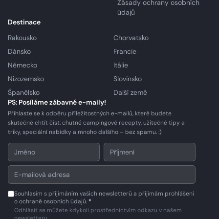
Zásady ochrany osobních
údajů
Destinace
Rakousko
Chorvatsko
Dánsko
Francie
Německo
Itálie
Nizozemsko
Slovinsko
Španělsko
Další země
PS: Posíláme zábavné e-maily!
Přihlaste se k odběru příležitostných e-mailů, které budete
skutečně chtít číst: chutné campingové recepty, užitečné tipy a
triky, speciální nabídky a mnoho dalšího – bez spamu. :)
Souhlasím s přijímáním vašich newsletterů a přijímám prohlášení
o ochraně osobních údajů.
*
Odhlásit se můžete kdykoli prostřednictvím odkazu v našem
newsletteru.