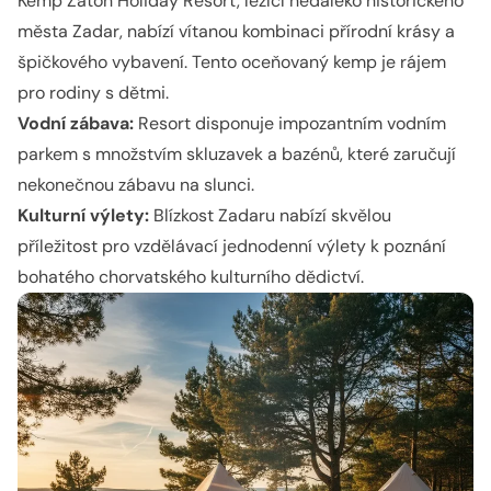
Kemp Zaton Holiday Resort, ležící nedaleko historického
města Zadar, nabízí vítanou kombinaci přírodní krásy a
špičkového vybavení. Tento oceňovaný kemp je rájem
pro rodiny s dětmi.
Vodní zábava:
Resort disponuje impozantním vodním
parkem s množstvím skluzavek a bazénů, které zaručují
nekonečnou zábavu na slunci.
Kulturní výlety:
Blízkost Zadaru nabízí skvělou
příležitost pro vzdělávací jednodenní výlety k poznání
bohatého chorvatského kulturního dědictví.