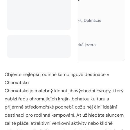
Chorvatsku
1. Camping Lanterna, Istrie
›
2. Camping Zaton Holiday Resort, Dalmácie
›
3. Camping Bi Village, Pula
›
4. Camping Šimuni, ostrov Pag
›
5. Plitvice Holiday Resort, Plitvická jezera
›
Závěr
2.
Objevte nejlepší rodinné kempingové destinace v
Chorvatsku
Chorvatsko je malebný klenot jihovýchodní Evropy, který
nabízí řadu ohromujících krajin, bohatou kulturu a
příjemné středomořské podnebí, což z něj činí ideální
destinaci pro rodinné kempování. Ať už hledáte sluncem
zalité pláže, atraktivní venkovní aktivity nebo klidné