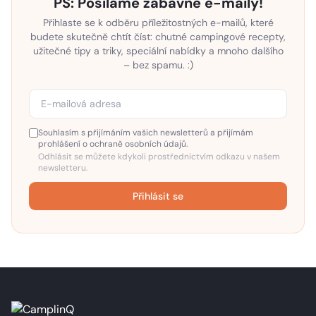
PS: Posíláme zábavné e-maily!
Přihlaste se k odběru příležitostných e-mailů, které
budete skutečně chtít číst: chutné campingové recepty,
užitečné tipy a triky, speciální nabídky a mnoho dalšího
– bez spamu. :)
Souhlasím s přijímáním vašich newsletterů a přijímám
prohlášení o ochraně osobních údajů.
Odhlásit se můžete kdykoli prostřednictvím odkazu v našem
newsletteru.
Přihlásit se