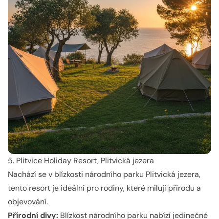
5. Plitvice Holiday Resort, Plitvická jezera
Nachází se v blízkosti národního parku Plitvická jezera,
tento resort je ideální pro rodiny, které milují přírodu a
objevování.
Přírodní divy:
Blízkost národního parku nabízí jedinečné