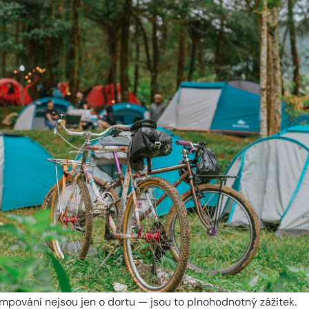
mpování nejsou jen o dortu — jsou to plnohodnotný zážitek.