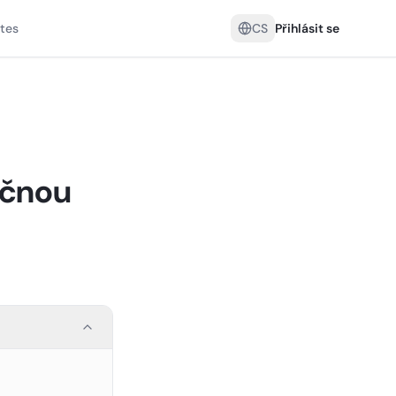
tes
CS
Přihlásit se
ečnou