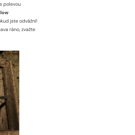
e polevou
llow
kud jste odvážní!
ava ráno, zvažte