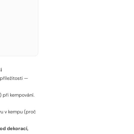
í
říležitosti —
) při kempování.
avu v kempu (proč
od dekorací,