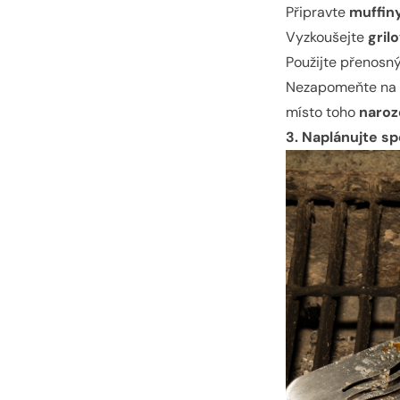
Připravte
muffin
Vyzkoušejte
gril
Použijte přenosn
Nezapomeňte na sv
místo toho
naroz
3. Naplánujte sp