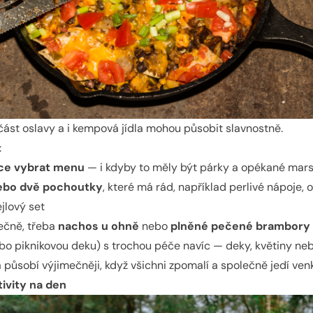
učást oslavy a i kempová jídla mohou působit slavnostně.
:
ce vybrat menu
— i kdyby to měly být párky a opékané mar
ebo dvě pochoutky
, které má rád, například perlivé nápoje,
jlový set
ečně, třeba
nachos u ohně
nebo
plněné pečené brambory
ebo piknikovou deku) s trochou péče navíc — deky, květiny neb
a působí výjimečněji, když všichni zpomalí a společně jedí ven
tivity na den