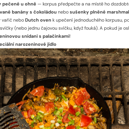
y pečené u ohně
— korpus předpečte a na místě ho dozdobt
ované banány s čokoládou
nebo
sušenky plněné marshma
ý vařič nebo
Dutch oven
k upečení jednoduchého korpusu, po
íčky (nebo jednu čajovou svíčku, když fouká). A pokud je osl
eninovou snídani s palačinkami
!
eciální narozeninové jídlo