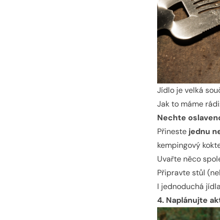
Jídlo je velká so
Jak to máme rádi
Nechte oslaven
Přineste
jednu n
kempingový kokte
Uvařte něco spol
Připravte stůl (n
I jednoduchá jídl
4. Naplánujte ak