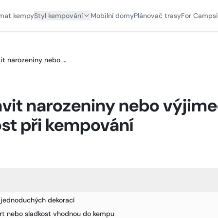
mat kempy
Styl kempování
Mobilní domy
Plánovač trasy
For Campsi
Jak oslavit narozeniny nebo výjimečnou příležitost při kempování
avit narozeniny nebo výjim
tost při kempování
r jednoduchých dekorací
ort nebo sladkost vhodnou do kempu