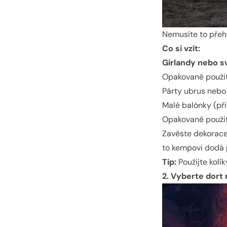
Nemusíte to přeh
Co si vzít:
Girlandy nebo s
Opakovaně použi
Párty ubrus nebo
Malé balónky (při
Opakovaně použit
Zavěste dekorace
to kempovi dodá p
Tip:
Použijte kolí
2. Vyberte dort