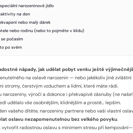
speciální narozeninové jídlo
 aktivity na den
řekvapení nebo malý dárek
átele nebo rodinu (nebo to pojměte v klidu)
e se počasím
i to po svém
dostné nápady, jak udělat pobyt venku ještě výjimečnějš
utelného na oslavě narozenin — nebo jakékoliv jiné zvláštní p
ni stromy, čerstvým vzduchem a lidmi, které máte rádi.
u narozeniny, výročí a dokonce i překvapivé zásnuby (ne naše!
dí udělalo vše osobnějším, klidnějším a prostě… lepším.
 den vašeho dítěte, narozeniny partnera nebo vaši vlastní osl
lat oslavu nezapomenutelnou bez velkého povyku
.
ak vytvořit radostnou oslavu s minimem stresu při kempování—