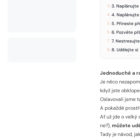
3. Naplánujte 
3.
4. Naplánujte
4.
5. Přineste p
5.
6. Pozvěte př
6.
7. Nestresujt
7.
8. Udělejte s
8.
Jednoduché a ra
Je něco nezapomen
když jste obklope
Oslavovali jsme t
A pokaždé prostře
Ať už jde o velký
ne?),
můžete udě
Tady je návod, j