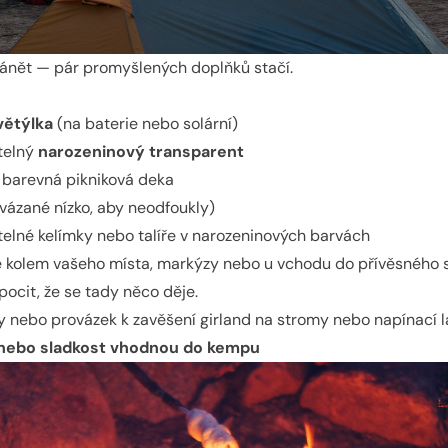
ánět — pár promyšlených doplňků stačí.
větýlka
(na baterie nebo solární)
telný
narozeninový transparent
 barevná pikniková deka
vázané nízko, aby neodfoukly)
elné kelímky nebo talíře v narozeninových barvách
 kolem vašeho místa, markýzy nebo u vchodu do přívěsného 
ocit, že se tady něco děje.
ky nebo provázek k zavěšení girland na stromy nebo napínací l
 nebo sladkost vhodnou do kempu