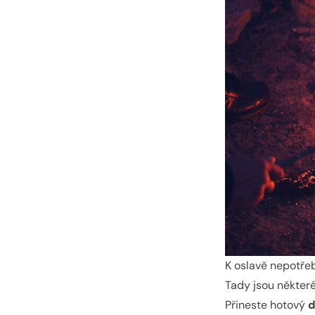
K oslavě nepotře
Tady jsou někter
Přineste hotový
d