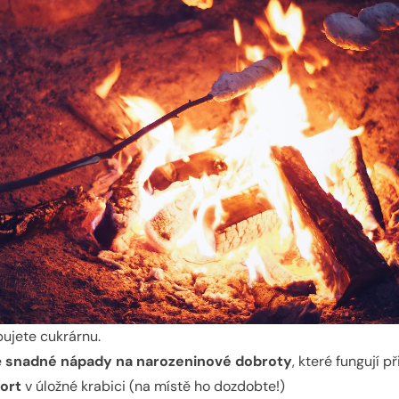
bujete cukrárnu.
é
snadné nápady na narozeninové dobroty
, které fungují p
ort
v úložné krabici (na místě ho dozdobte!)