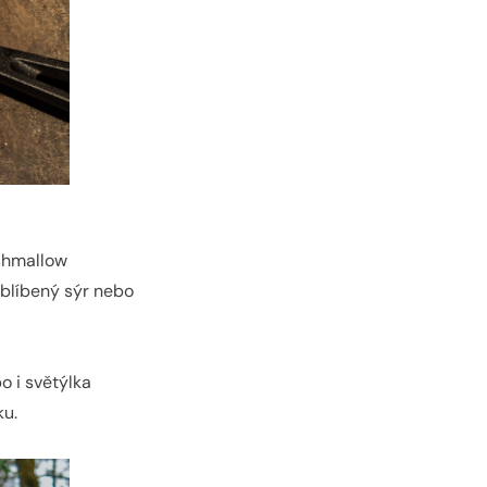
shmallow
 oblíbený sýr nebo
o i světýlka
ku.