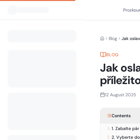
Prozkou
Blog
Home
BLOG
Jak osl
příleži
12 August 2025
Contents
1. Zabalte pá
1.
2. Vyberte d
2.