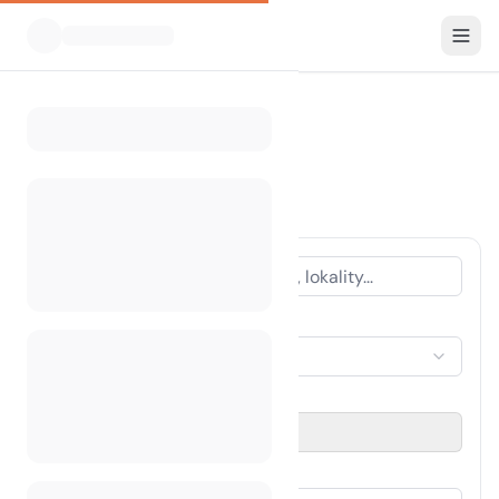
Všechny kempy
Čína
Home
Kempování v Číně
1 kemp nalezen
TYP UBYTOVÁNÍ
Vyberte ubytování
OBDOBÍ CESTY
Vyberte datum
HOSTÉ