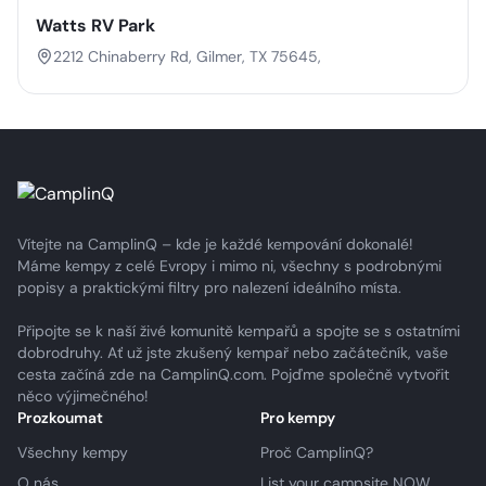
Watts RV Park
2212 Chinaberry Rd, Gilmer, TX 75645,
Vítejte na CamplinQ – kde je každé kempování dokonalé!
Máme kempy z celé Evropy i mimo ni, všechny s podrobnými
popisy a praktickými filtry pro nalezení ideálního místa.
Připojte se k naší živé komunitě kempařů a spojte se s ostatními
dobrodruhy. Ať už jste zkušený kempař nebo začátečník, vaše
cesta začíná zde na CamplinQ.com. Pojďme společně vytvořit
něco výjimečného!
Prozkoumat
Pro kempy
Všechny kempy
Proč CamplinQ?
O nás
List your campsite NOW