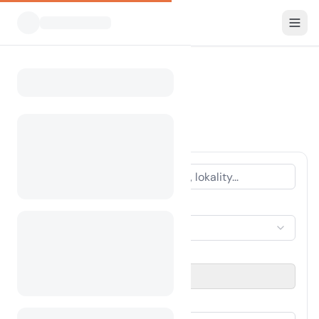
Všechny kempy
Irsko
Home
Kempování v Irsku
61 kempy nalezeny
TYP UBYTOVÁNÍ
Vyberte ubytování
OBDOBÍ CESTY
Vyberte datum
HOSTÉ