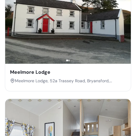
Meelmore Lodge
Meelmore Lodge, 52a Trassey Road, Bryansford,
Newcastle, Co. Down, Northern Ireland, BT33 0QB