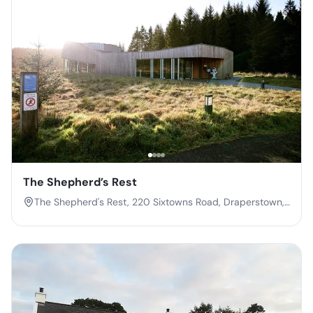
The Shepherd’s Rest
The Shepherd's Rest, 220 Sixtowns Road, Draperstown,
Magherafelt, Co. Londonderry, Northern Ireland, BT45
7BH