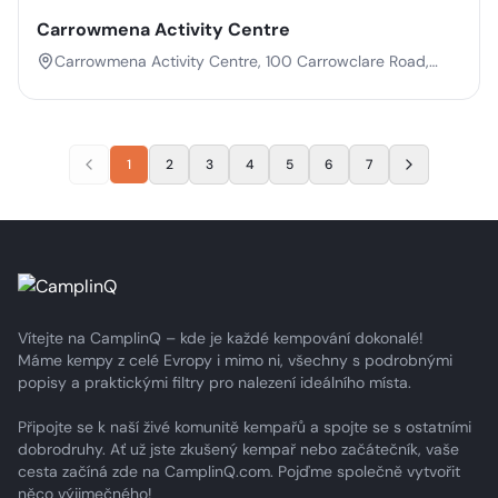
Carrowmena Activity Centre
Carrowmena Activity Centre, 100 Carrowclare Road,
Limavady, Co. Londonderry, Northern Ireland, BT49 9EB
1
2
3
4
5
6
7
Vítejte na CamplinQ – kde je každé kempování dokonalé!
Máme kempy z celé Evropy i mimo ni, všechny s podrobnými
popisy a praktickými filtry pro nalezení ideálního místa.
Připojte se k naší živé komunitě kempařů a spojte se s ostatními
dobrodruhy. Ať už jste zkušený kempař nebo začátečník, vaše
cesta začíná zde na CamplinQ.com. Pojďme společně vytvořit
něco výjimečného!