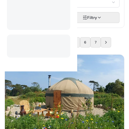
Vyberte...
Hledat
Filtry
1
2
3
4
5
6
7