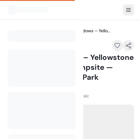
Všechny kempy
0D1 – Fairy Meadows – Yellowstone NP Back Country Campsite — Yellowstone National Park
Home
0D1 – Fairy Meadows – Yellowstone
NP Back Country Campsite —
Yellowstone National Park
WY
100
+
zobrazení za poslední měsíc