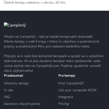
Žádné kempy nalezeny v okruhu 30 km.
Vítejte na CamplinQ – kde je každé kempování dokonalé!
Máme kempy z celé Evropy i mimo ni, všechny s podrobnými
popisy a praktickými filtry pro nalezení ideálního místa.
Připojte se k naší živé komunitě kempařů a spojte se s ostatními
dobrodruhy. Ať už jste zkušený kempař nebo začátečník, vaše
cesta začíná zde na CamplinQ.com. Pojďme společně vytvořit
něco výjimečného!
Prozkoumat
Pro kempy
Všechny kempy
Proč CamplinQ?
O nás
List your campsite NOW
FAQ
Integrace
Garance vrácení peněz
Pricing