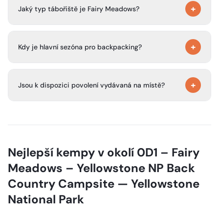
+
celoročně pro všechny přenocování v backcountry
Jaký typ tábořiště je Fairy Meadows?
Yellowstone.
Je součástí systému vyhrazených backcountry tábořišť v
+
Yellowstone a slouží k přenocování při pobytu v
Kdy je hlavní sezóna pro backpacking?
backcountry.
Hlavní sezóna pro backpacking je od konce června do
+
konce září. Přístup do backcountry může být v květnu a
Jsou k dispozici povolení vydávaná na místě?
červnu omezen kvůli hlubokému sněhu a rozvodněným
potokům.
Ano. Povolení vydávaná na místě jsou v létě k dispozici
osobně, když jsou otevřené backcountry kanceláře, a
vydávají se podle pořadí příchodu.
Nejlepší kempy v okolí
0D1 – Fairy
Meadows – Yellowstone NP Back
Country Campsite — Yellowstone
National Park