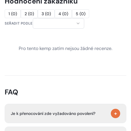
Hodnocení zákazníků
1
(
0
)
2
(
0
)
3
(
0
)
4
(
0
)
5
(
0
)
SEŘADIT PODLE
Pro tento kemp zatím nejsou žádné recenze.
FAQ
+
Je k přenocování zde vyžadováno povolení?
Ano. Povolení k pobytu v backcountry je vyžadováno