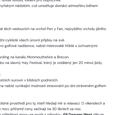
 dotek luxusu, ideální pro odpočinek.
chyňským nádobím, což umožňuje domácí atmosféru během
ě těch vedoucích na vrchol Pen y Fan, nejvyššího vrcholu jižního
í cyklisté všech úrovní přijdou na své.
o golfové nadšence, nabízí mistrovské hřiště s úchvatnými
oarding na kanálu Monmouthshire a Brecon.
o na slavný Hay Festival, který je vzdálený jen 20 minut jízdy.
:
ístních surovin v blízkých podnicích.
a nabízí vynikající možnosti stravování po dni stráveném golfem
lidné prostředí pro ty, kteří hledají mír a relaxaci. O víkendech a
noci, přičemž ceny začínají na 30 librách za noc.
příležitost znovu se spojit s přírodou,
68 Degrees West
slibuje