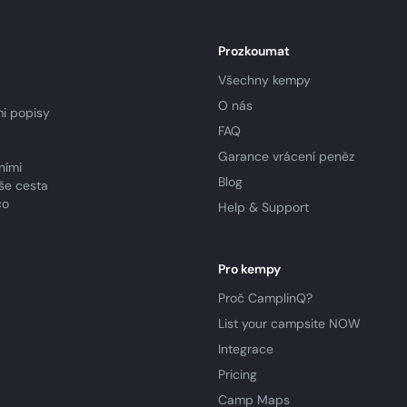
Prozkoumat
Všechny kempy
O nás
i popisy
FAQ
Garance vrácení peněz
ními
Blog
še cesta
co
Help & Support
Pro kempy
Proč CamplinQ?
List your campsite NOW
Integrace
Pricing
Camp Maps