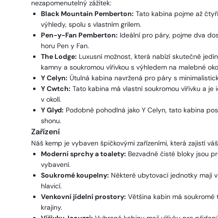
nezapomenutelný zážitek:
Black Mountain Pemberton:
Tato kabina pojme až čtyř
výhledy, spolu s vlastním grilem.
Pen-y-Fan Pemberton:
Ideální pro páry, pojme dva do
horu Pen y Fan.
The Lodge:
Luxusní možnost, která nabízí skutečně jedi
kamny a soukromou vířivkou s výhledem na malebné okol
Y Celyn:
Útulná kabina navržená pro páry s minimalistický
Y Cwtch:
Tato kabina má vlastní soukromou vířivku a je
v okolí.
Y Glyd:
Podobně pohodlná jako Y Celyn, tato kabina posk
shonu.
Zařízení
Náš kemp je vybaven špičkovými zařízeními, která zajistí váš
Moderní sprchy a toalety:
Bezvadně čisté bloky jsou pr
vybavení.
Soukromé koupelny:
Některé ubytovací jednotky mají v
hlavicí.
Venkovní jídelní prostory:
Většina kabin má soukromé t
krajiny.