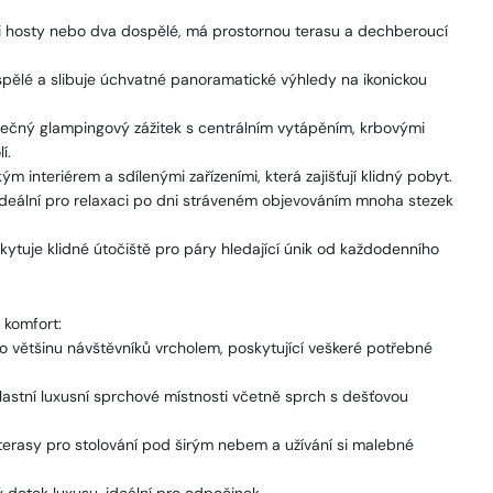
i hosty nebo dva dospělé, má prostornou terasu a dechberoucí
spělé a slibuje úchvatné panoramatické výhledy na ikonickou
nečný glampingový zážitek s centrálním vytápěním, krbovými
í.
m interiérem a sdílenými zařízeními, která zajišťují klidný pobyt.
 ideální pro relaxaci po dni stráveném objevováním mnoha stezek
ytuje klidné útočiště pro páry hledající únik od každodenního
 komfort:
o většinu návštěvníků vrcholem, poskytující veškeré potřebné
lastní luxusní sprchové místnosti včetně sprch s dešťovou
erasy pro stolování pod širým nebem a užívání si malebné