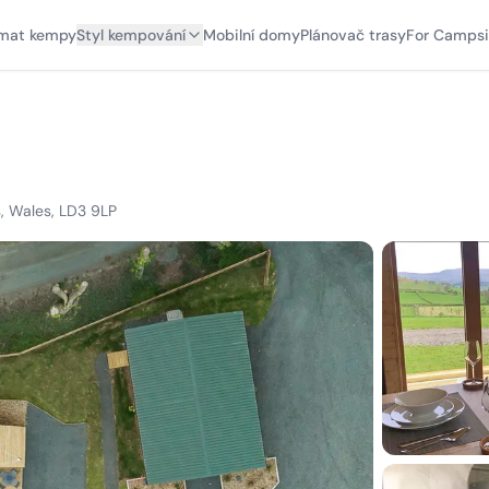
mat kempy
Styl kempování
Mobilní domy
Plánovač trasy
For Campsi
, Wales, LD3 9LP