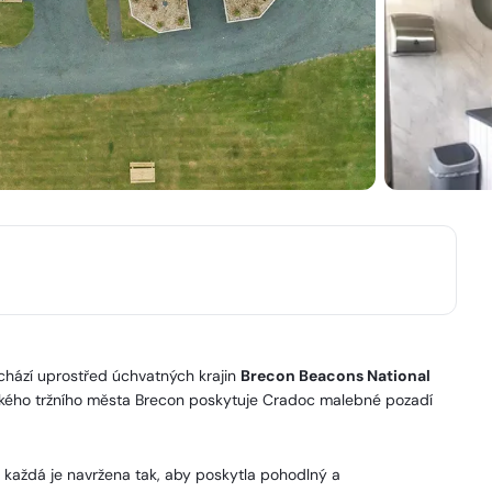
achází uprostřed úchvatných krajin
Brecon Beacons National
ického tržního města Brecon poskytuje Cradoc malebné pozadí
 každá je navržena tak, aby poskytla pohodlný a