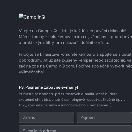
Vítejte na CamplinQ – kde je každé kempování dokonalé!
Máme kempy z celé Evropy i mimo ni, všechny s podrobným
a praktickými filtry pro nalezení ideálního místa.
Připojte se k naší živé komunitě kempařů a spojte se s ostat
dobrodruhy. Ať už jste zkušený kempař nebo začátečník, va
začíná zde na CamplinQ.com. Pojďme společně vytvořit ně
výjimečného!
PS: Posíláme zábavné e-maily!
Přihlaste se k odběru příležitostných e-mailů, které budete
skutečně chtít číst: chutné campingové recepty, užitečné tipy a
triky, speciální nabídky a mnoho dalšího – bez spamu. :)