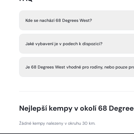
Kde se nachází 68 Degrees West?
Nachází se v Cradocu, něco málo přes dvě míle od Breco
Brecon Beacons.
Jaké vybavení je v podech k dispozici?
Pody zahrnují kuchyňské vybavení, spací prostory a so
toalety. Některé pody mají také vířivku Jacuzzi, terasu a v
Je 68 Degrees West vhodné pro rodiny, nebo pouze pr
Některé pody jsou navrženy pro rodiny se čtyřmi osob
jsou pouze pro dospělé a nepovolují děti ani kojence.
Nejlepší kempy v okolí
68 Degree
Žádné kempy nalezeny v okruhu 30 km.