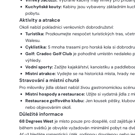
Vířivky Jacuzzi:
Vybrané kabiny mají vířivky pro přidaný
Kuchyňské kouty:
Kabiny jsou vybaveny základním ku
pobytu.
Aktivity a atrakce
Okolí nabízí pokladnici venkovních dobrodružství:
Turistika:
Prozkoumejte nespočet turistických tras, včetn
Walesu.
Cyklistika:
S mnoha trasami pro horská kola si dobrodružn
Golf:
Cradoc Golf Club
je pohodlně umístěn nedaleko pr
výhledy.
Vodní sporty:
Zažijte kajakářství, kanoistiku a paddleb
Místní atrakce:
Vydejte se na historická místa, hrady neb
Stravování a místní chutě
Pro milovníky jídla oblast nabízí živou gastronomickou scénu
Místní hospody a restaurace:
Užijte si vydatná jídla z m
Restaurace golfového klubu:
Jen kousek pěšky, klubovn
nebo objevováním okolí.
Důležité informace
68 Degrees West
je místo pouze pro dospělé, což zajišťuje k
během svátků je obvykle vyžadován minimální pobyt na dvě 
Ať už hledáte romantický útěk, rodinnou dovolenou nebo jen 