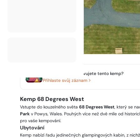
Vlastníte nebo spravujete tento kemp?
Přihlaste svůj záznam
Kemp 68 Degrees West
Vstupte do kouzelného světa
68 Degrees West
, který se n
Park
v Powys, Wales. Pouhých více než dvě míle od histor
pro vaše kempování.
Ubytování
Kemp nabízí řadu jedinečných glampingových kabin, z nichž