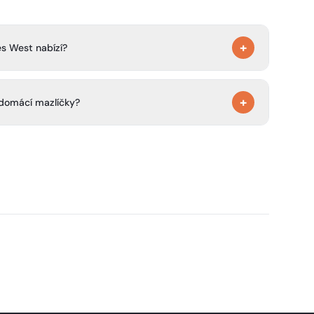
+
s West nabízí?
y, včetně rodinných podů a podů Pemberton pouze pro
+
 domácí mazlíčky?
jsou povoleni psi a u podů Pemberton je také uvedeno,
cí zvířata.