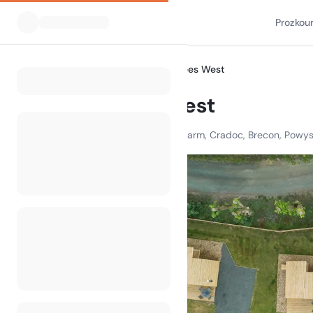
Prozkou
Všechny kempy
68 Degrees West
Home
68 Degrees West
68 Degrees West, Pentwyn Farm, Cradoc, Brecon, Powys