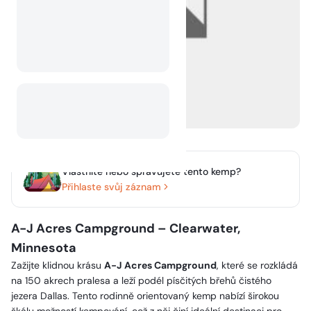
Vlastníte nebo spravujete tento kemp?
Přihlaste svůj záznam
A-J Acres Campground – Clearwater,
Minnesota
Zažijte klidnou krásu
A-J Acres Campground
, které se rozkládá
na 150 akrech pralesa a leží podél písčitých břehů čistého
jezera Dallas. Tento rodinně orientovaný kemp nabízí širokou