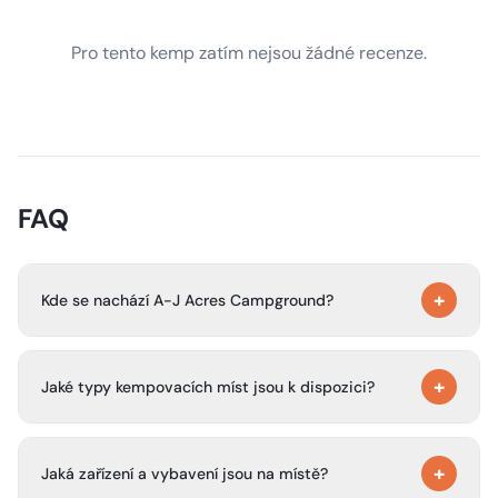
Pro tento kemp zatím nejsou žádné recenze.
FAQ
+
Kde se nachází A-J Acres Campground?
A-J Acres Campground se nachází v Clearwateru v
+
Minnesotě, asi 50 mil od Twin Cities a 15 mil od St.
Jaké typy kempovacích míst jsou k dispozici?
Cloudu.
Kemp nabízí místa pro stany v přírodě, průjezdná místa
+
pro obytné vozy, místa pro couvání s obytným vozem a
Jaká zařízení a vybavení jsou na místě?
sezónní místa.