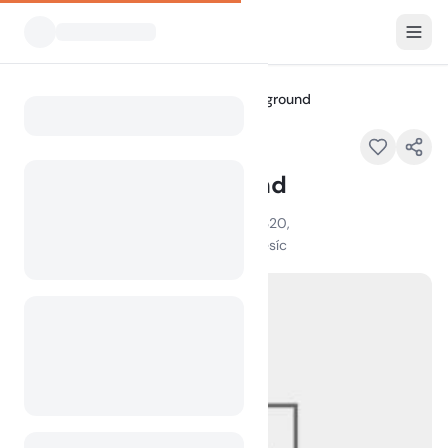
Všechny kempy
A J Acres Campground
Home
A J Acres Campground
1300 195th St E, Clearwater, MN 55320,
100
+
zobrazení za poslední měsíc