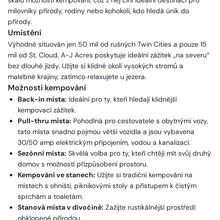
škálu možností kempování, což z něj činí ideální destinaci pro
milovníky přírody, rodiny nebo kohokoli, kdo hledá únik do
přírody.
Umístění
Výhodně situován jen 50 mil od rušných Twin Cities a pouze 15
mil od St. Cloud, A-J Acres poskytuje ideální zážitek „na severu“
bez dlouhé jízdy. Užijte si klidné okolí vysokých stromů a
malebné krajiny, zatímco relaxujete u jezera.
Možnosti kempování
Back-in místa:
Ideální pro ty, kteří hledají klidnější
kempovací zážitek.
Pull-thru místa:
Pohodlná pro cestovatele s obytnými vozy,
tato místa snadno pojmou větší vozidla a jsou vybavena
30/50 amp elektrickým připojením, vodou a kanalizací.
Sezónní místa:
Skvělá volba pro ty, kteří chtějí mít svůj druhý
domov s možností přizpůsobení prostoru.
Kempování ve stanech:
Užijte si tradiční kempování na
místech s ohništi, piknikovými stoly a přístupem k čistým
sprchám a toaletám.
Stanová místa v divočině:
Zažijte rustikálnější prostředí
obklopené přírodou.