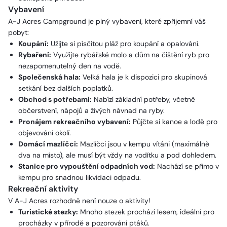
Vybavení
A-J Acres Campground je plný vybavení, které zpříjemní váš
pobyt:
Koupání:
Užijte si písčitou pláž pro koupání a opalování.
Rybaření:
Využijte rybářské molo a dům na čištění ryb pro
nezapomenutelný den na vodě.
Společenská hala:
Velká hala je k dispozici pro skupinová
setkání bez dalších poplatků.
Obchod s potřebami:
Nabízí základní potřeby, včetně
občerstvení, nápojů a živých návnad na ryby.
Pronájem rekreačního vybavení:
Půjčte si kanoe a lodě pro
objevování okolí.
Domácí mazlíčci:
Mazlíčci jsou v kempu vítáni (maximálně
dva na místo), ale musí být vždy na vodítku a pod dohledem.
Stanice pro vypouštění odpadních vod:
Nachází se přímo v
kempu pro snadnou likvidaci odpadu.
Rekreační aktivity
V A-J Acres rozhodně není nouze o aktivity!
Turistické stezky:
Mnoho stezek prochází lesem, ideální pro
procházky v přírodě a pozorování ptáků.