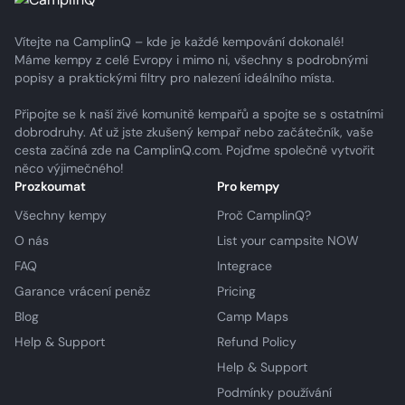
Vítejte na CamplinQ – kde je každé kempování dokonalé!
Máme kempy z celé Evropy i mimo ni, všechny s podrobnými
popisy a praktickými filtry pro nalezení ideálního místa.
Připojte se k naší živé komunitě kempařů a spojte se s ostatními
dobrodruhy. Ať už jste zkušený kempař nebo začátečník, vaše
cesta začíná zde na CamplinQ.com. Pojďme společně vytvořit
něco výjimečného!
Prozkoumat
Pro kempy
Všechny kempy
Proč CamplinQ?
O nás
List your campsite NOW
FAQ
Integrace
Garance vrácení peněz
Pricing
Blog
Camp Maps
Help & Support
Refund Policy
Help & Support
Podmínky používání