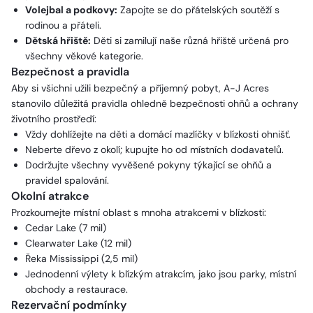
Volejbal a podkovy:
Zapojte se do přátelských soutěží s
rodinou a přáteli.
Dětská hřiště:
Děti si zamilují naše různá hřiště určená pro
všechny věkové kategorie.
Bezpečnost a pravidla
Aby si všichni užili bezpečný a příjemný pobyt, A-J Acres
stanovilo důležitá pravidla ohledně bezpečnosti ohňů a ochrany
životního prostředí:
Vždy dohlížejte na děti a domácí mazlíčky v blízkosti ohnišť.
Neberte dřevo z okolí; kupujte ho od místních dodavatelů.
Dodržujte všechny vyvěšené pokyny týkající se ohňů a
pravidel spalování.
Okolní atrakce
Prozkoumejte místní oblast s mnoha atrakcemi v blízkosti:
Cedar Lake (7 mil)
Clearwater Lake (12 mil)
Řeka Mississippi (2,5 mil)
Jednodenní výlety k blízkým atrakcím, jako jsou parky, místní
obchody a restaurace.
Rezervační podmínky