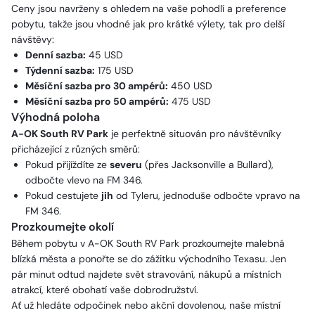
Ceny jsou navrženy s ohledem na vaše pohodlí a preference
pobytu, takže jsou vhodné jak pro krátké výlety, tak pro delší
návštěvy:
Denní sazba:
45 USD
Týdenní sazba:
175 USD
Měsíční sazba pro 30 ampérů:
450 USD
Měsíční sazba pro 50 ampérů:
475 USD
Výhodná poloha
A-OK South RV Park
je perfektně situován pro návštěvníky
přicházející z různých směrů:
Pokud přijíždíte ze
severu
(přes Jacksonville a Bullard),
odbočte vlevo na FM 346.
Pokud cestujete
jih
od Tyleru, jednoduše odbočte vpravo na
FM 346.
Prozkoumejte okolí
Během pobytu v A-OK South RV Park prozkoumejte malebná
blízká města a ponořte se do zážitku východního Texasu. Jen
pár minut odtud najdete svět stravování, nákupů a místních
atrakcí, které obohatí vaše dobrodružství.
Ať už hledáte odpočinek nebo akční dovolenou, naše místní