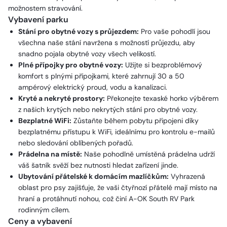
možnostem stravování.
Vybavení parku
Stání pro obytné vozy s průjezdem:
Pro vaše pohodlí jsou
všechna naše stání navržena s možností průjezdu, aby
snadno pojala obytné vozy všech velikostí.
Plné přípojky pro obytné vozy:
Užijte si bezproblémový
komfort s plnými přípojkami, které zahrnují 30 a 50
ampérový elektrický proud, vodu a kanalizaci.
Kryté a nekryté prostory:
Překonejte texaské horko výběrem
z našich krytých nebo nekrytých stání pro obytné vozy.
Bezplatné WiFi:
Zůstaňte během pobytu připojeni díky
bezplatnému přístupu k WiFi, ideálnímu pro kontrolu e-mailů
nebo sledování oblíbených pořadů.
Prádelna na místě:
Naše pohodlně umístěná prádelna udrží
váš šatník svěží bez nutnosti hledat zařízení jinde.
Ubytování přátelské k domácím mazlíčkům:
Vyhrazená
oblast pro psy zajišťuje, že vaši čtyřnozí přátelé mají místo na
hraní a protáhnutí nohou, což činí A-OK South RV Park
rodinným cílem.
Ceny a vybavení