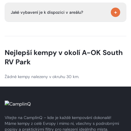
Ano. Park nabízí jak zastřešená, tak nezastřešená místa
+
pro obytné vozy.
Jaké vybavení je k dispozici v areálu?
Mezi uvedené vybavení patří Wi‑Fi, prádelna v areálu a
vyhrazený prostor pro psy pro domácí mazlíčky.
Nejlepší kempy v okolí
A-OK South
RV Park
Žádné kempy nalezeny v okruhu 30 km.
Vítejte na CamplinQ – kde je každé kempování dokonalé!
Máme kempy z celé Evropy i mimo ni, všechny s podrobnými
popisy a praktickými filtry pro nalezení ideálního místa.