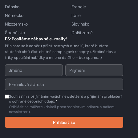
Dánsko
Francie
Německo
Itálie
Nizozemsko
Slovinsko
Španělsko
Další země
PS: Posíláme zábavné e-maily!
Přihlaste se k odběru příležitostných e-mailů, které budete
skutečně chtít číst: chutné campingové recepty, užitečné tipy a
triky, speciální nabídky a mnoho dalšího – bez spamu. :)
Souhlasím s přijímáním vašich newsletterů a přijímám prohlášení
o ochraně osobních údajů.
*
Odhlásit se můžete kdykoli prostřednictvím odkazu v našem
newsletteru.
Přihlásit se