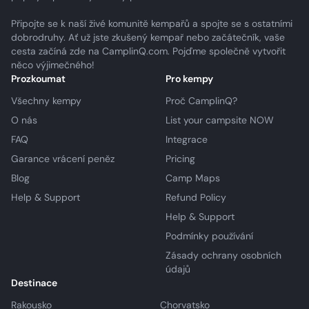
Připojte se k naší živé komunitě kempařů a spojte se s ostatními
dobrodruhy. Ať už jste zkušený kempař nebo začátečník, vaše
cesta začíná zde na CamplinQ.com. Pojďme společně vytvořit
něco výjimečného!
Prozkoumat
Pro kempy
Všechny kempy
Proč CamplinQ?
O nás
List your campsite NOW
FAQ
Integrace
Garance vrácení peněz
Pricing
Blog
Camp Maps
Help & Support
Refund Policy
Help & Support
Podmínky používání
Zásady ochrany osobních
údajů
Destinace
Rakousko
Chorvatsko