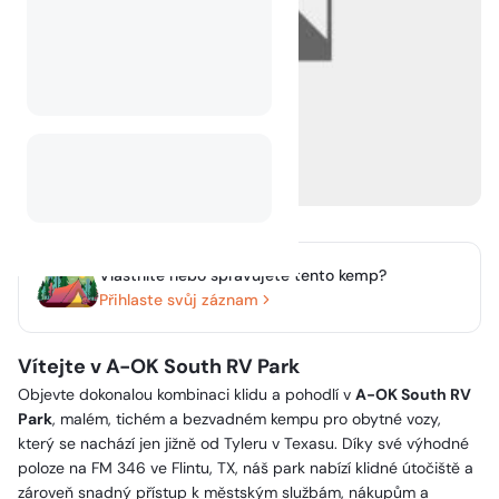
Vlastníte nebo spravujete tento kemp?
Přihlaste svůj záznam
Vítejte v A-OK South RV Park
Objevte dokonalou kombinaci klidu a pohodlí v
A-OK South RV
Park
, malém, tichém a bezvadném kempu pro obytné vozy,
který se nachází jen jižně od Tyleru v Texasu. Díky své výhodné
poloze na FM 346 ve Flintu, TX, náš park nabízí klidné útočiště a
zároveň snadný přístup k městským službám, nákupům a