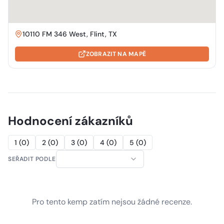
10110 FM 346 West, Flint, TX
ZOBRAZIT NA MAPĚ
Hodnocení zákazníků
1
(
0
)
2
(
0
)
3
(
0
)
4
(
0
)
5
(
0
)
SEŘADIT PODLE
Pro tento kemp zatím nejsou žádné recenze.