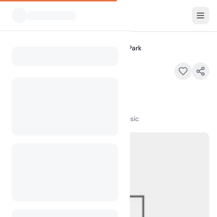
Všechny kempy
A-OK South RV Park
Home
A-OK South RV Park
10110 FM 346 West, Flint, TX
100
+
zobrazení za poslední měsíc