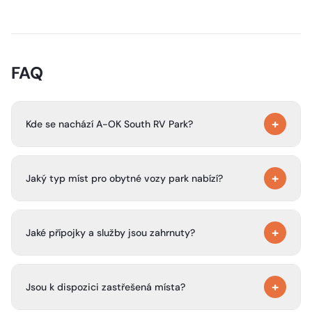
FAQ
+
Kde se nachází A-OK South RV Park?
Park se nachází na FM 346 ve Flintu v Texasu, jen jižně od
+
Tyleru a asi 5 minut od South Tyleru.
Jaký typ míst pro obytné vozy park nabízí?
Všechna místa jsou průjezdná a park uvádí, že pojme
+
obytné vozy všech velikostí.
Jaké přípojky a služby jsou zahrnuty?
Místa zahrnují plné přípojky pro obytné vozy s elektřinou
+
30 a 50 ampérů, vodu, kanalizaci a Wi‑Fi.
Jsou k dispozici zastřešená místa?