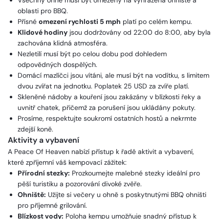
Všechny ohně musí být omezeny na vyhrazená ohniště a
oblasti pro BBQ.
Přísné
omezení rychlosti 5 mph
platí po celém kempu.
Klidové hodiny
jsou dodržovány od 22:00 do 8:00, aby byla
zachována klidná atmosféra.
Nezletilí musí být po celou dobu pod dohledem
odpovědných dospělých.
Domácí mazlíčci jsou vítáni, ale musí být na vodítku, s limitem
dvou zvířat na jednotku. Poplatek 25 USD za zvíře platí.
Skleněné nádoby a kouření jsou zakázány v blízkosti řeky a
uvnitř chatek, přičemž za porušení jsou ukládány pokuty.
Prosíme, respektujte soukromí ostatních hostů a nekrmte
zdejší koně.
Aktivity a vybavení
A Peace Of Heaven nabízí přístup k řadě aktivit a vybavení,
které zpříjemní váš kempovací zážitek:
Přírodní stezky:
Prozkoumejte malebné stezky ideální pro
pěší turistiku a pozorování divoké zvěře.
Ohniště:
Užijte si večery u ohně s poskytnutými BBQ ohništi
pro příjemné grilování.
Blízkost vody:
Poloha kempu umožňuje snadný přístup k