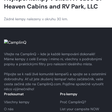
Heaven Cabins and RV Park, LLC
Žádné kempy nalezeny v okruhu 30 km.
Vítejte na CamplinQ – kde je každé kempování dokonalé!
Máme kempy z celé Evropy i mimo ni, všechny s podrobnými
popisy a praktickými filtry pro nalezení ideálního místa.
Připojte se k naší živé komunitě kempařů a spojte se s ostatními
dobrodruhy. Ať už jste zkušený kempař nebo začátečník, vaše
cesta začíná zde na CamplinQ.com. Pojďme společně vytvořit
něco výjimečného!
Prozkoumat
Pro kempy
Všechny kempy
Proč CamplinQ?
O nás
List your campsite NOW