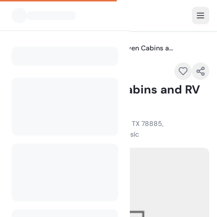
Všechny kempy
A Peace Of Heaven Cabins and RV Park, LLC
Home
A Peace Of Heaven Cabins and RV
Park, LLC
1856 Evans Creek Road, Vanderpool, TX 78885,
100
+
zobrazení za poslední měsíc