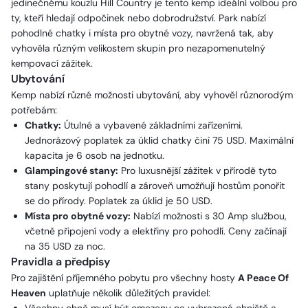
jedinečnému kouzlu Hill Country je tento kemp ideální volbou pro
ty, kteří hledají odpočinek nebo dobrodružství. Park nabízí
pohodlné chatky i místa pro obytné vozy, navržená tak, aby
vyhověla různým velikostem skupin pro nezapomenutelný
kempovací zážitek.
Ubytování
Kemp nabízí různé možnosti ubytování, aby vyhověl různorodým
potřebám:
Chatky:
Útulné a vybavené základními zařízeními.
Jednorázový poplatek za úklid chatky činí 75 USD. Maximální
kapacita je 6 osob na jednotku.
Glampingové stany:
Pro luxusnější zážitek v přírodě tyto
stany poskytují pohodlí a zároveň umožňují hostům ponořit
se do přírody. Poplatek za úklid je 50 USD.
Místa pro obytné vozy:
Nabízí možnosti s 30 Amp službou,
včetně připojení vody a elektřiny pro pohodlí. Ceny začínají
na 35 USD za noc.
Pravidla a předpisy
Pro zajištění příjemného pobytu pro všechny hosty
A Peace Of
Heaven
uplatňuje několik důležitých pravidel: