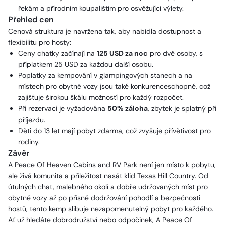
řekám a přírodním koupalištím pro osvěžující výlety.
Přehled cen
Cenová struktura je navržena tak, aby nabídla dostupnost a
flexibilitu pro hosty:
Ceny chatky začínají na
125 USD za noc
pro dvě osoby, s
příplatkem 25 USD za každou další osobu.
Poplatky za kempování v glampingových stanech a na
místech pro obytné vozy jsou také konkurenceschopné, což
zajišťuje širokou škálu možností pro každý rozpočet.
Při rezervaci je vyžadována
50% záloha
, zbytek je splatný při
příjezdu.
Děti do 13 let mají pobyt zdarma, což zvyšuje přívětivost pro
rodiny.
Závěr
A Peace Of Heaven Cabins and RV Park není jen místo k pobytu,
ale živá komunita a příležitost nasát klid Texas Hill Country. Od
útulných chat, malebného okolí a dobře udržovaných míst pro
obytné vozy až po přísné dodržování pohodlí a bezpečnosti
hostů, tento kemp slibuje nezapomenutelný pobyt pro každého.
Ať už hledáte dobrodružství nebo odpočinek, A Peace Of