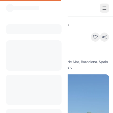
Všechny kempy
Camping Del Mar
Home
Camping Del Mar
Doporučené
Avda Pomareda s/n, 08380 Malgrat de Mar, Barcelona, Spain
100
+
zobrazení za poslední měsíc