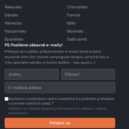
Rakousko
Chorvatsko
Dánsko
Francie
Německo
Itálie
Nizozemsko
Slovinsko
Španělsko
Další země
PS: Posíláme zábavné e-maily!
Přihlaste se k odběru příležitostných e-mailů, které budete
skutečně chtít číst: chutné campingové recepty, užitečné tipy a
triky, speciální nabídky a mnoho dalšího – bez spamu. :)
Souhlasím s přijímáním vašich newsletterů a přijímám prohlášení
o ochraně osobních údajů.
*
Odhlásit se můžete kdykoli prostřednictvím odkazu v našem
newsletteru.
Přihlásit se