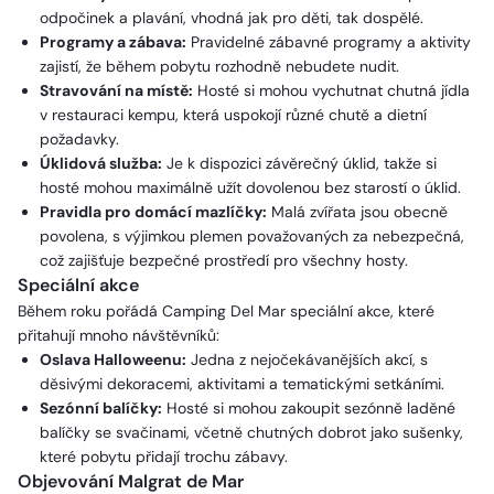
odpočinek a plavání, vhodná jak pro děti, tak dospělé.
Programy a zábava:
Pravidelné zábavné programy a aktivity
zajistí, že během pobytu rozhodně nebudete nudit.
Stravování na místě:
Hosté si mohou vychutnat chutná jídla
v restauraci kempu, která uspokojí různé chutě a dietní
požadavky.
Úklidová služba:
Je k dispozici závěrečný úklid, takže si
hosté mohou maximálně užít dovolenou bez starostí o úklid.
Pravidla pro domácí mazlíčky:
Malá zvířata jsou obecně
povolena, s výjimkou plemen považovaných za nebezpečná,
což zajišťuje bezpečné prostředí pro všechny hosty.
Speciální akce
Během roku pořádá Camping Del Mar speciální akce, které
přitahují mnoho návštěvníků:
Oslava Halloweenu:
Jedna z nejočekávanějších akcí, s
děsivými dekoracemi, aktivitami a tematickými setkáními.
Sezónní balíčky:
Hosté si mohou zakoupit sezónně laděné
balíčky se svačinami, včetně chutných dobrot jako sušenky,
které pobytu přidají trochu zábavy.
Objevování Malgrat de Mar