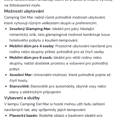
na Středozemní moře.
Možnosti ubytování
Camping Del Mar nabízí různé pohodlné možnosti ubytování,
které vyhovují různým velikostem skupin a preferencím:
2osobný Glamping Mar:
Ideální pro páry hledající
romantický únik, tato glampingová možnost kombinuje luxus
hotelového pobytu s kouzlem kempování.
Mobilní dům pro 4 osoby:
Prostorné ubytování navržené pro
rodiny nebo skupiny přátel, pohodlně pro až čtyři osoby.
Mobilní dům pro 6 osob:
Ideální pro větší rodiny nebo
skupiny, nabízí dostatek prostoru a vybavení pro pohodlný
pobyt.
4osobní Mar:
Univerzální možnost, která pohodlně pojme až
čtyři hosty.
Stanoviště:
Stanoviště pro automobily, obytné vozy nebo
stany s elektrickým připojením
Vybavení a služby
V kempu Camping Del Mar si hosté mohou užít řadu zařízení
navržených tak, aby zpříjemnily jejich kempování:
Plavecký bazén:
Rozlehlá oblast s bazénem ideální pro