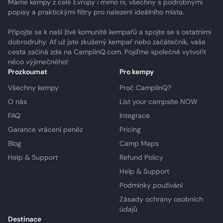
Máme kempy z celé Evropy i mimo ni, všechny s podrobnými
popisy a praktickými filtry pro nalezení ideálního místa.
Připojte se k naší živé komunitě kempařů a spojte se s ostatními
dobrodruhy. Ať už jste zkušený kempař nebo začátečník, vaše
cesta začíná zde na CamplinQ.com. Pojďme společně vytvořit
něco výjimečného!
Prozkoumat
Pro kempy
Všechny kempy
Proč CamplinQ?
O nás
List your campsite NOW
FAQ
Integrace
Garance vrácení peněz
Pricing
Blog
Camp Maps
Help & Support
Refund Policy
Help & Support
Podmínky používání
Zásady ochrany osobních
údajů
Destinace