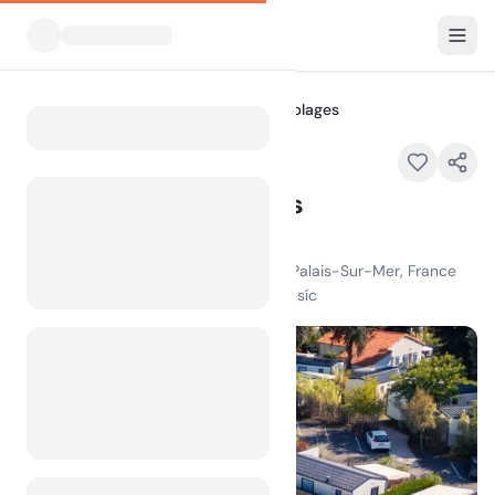
Všechny kempy
Camping des 2 plages
Home
Camping des 2 plages
Doporučené
41 Avenue des acacias 17420 Saint-Palais-Sur-Mer, France
100
+
zobrazení za poslední měsíc