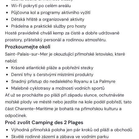
Wi-Fi pokrytí po celém areálu
Půjčovna kol a programy aktivního vyžití
Dětská hřiště a organizované aktivity
Prádelna a praktické služby pro hosty
Hosté pravidelně chválí kemp za čisté a dobře udržované
prostory, přátelský personál a rodinnou atmosféru.
Prozkoumejte okolí
Saint-Palais-sur-Mer je okouzlující přímořské letovisko, které
nabízí:
Krásné atlantické pláže a pobřežní stezky
Denní trhy s čerstvými místními produkty
Snadný přístup do nedalekého Royanu a La Palmyre
Malebné cyklotrasy a možnosti vodních sportů
Ať už se procházíte po pláži při západu slunce, ochutnáváte
mořské plody ve městě nebo jezdíte na kole podél pobřeží, tato
část Charente-Maritime je bohatá na přímořskou kulturu a
odpočinek.
Proč zvolit Camping des 2 Plages
Výhodná přímořská poloha jen pár kroků od pláží a obchodů
Skvělé rodinné zázemí a zábava ve vodním parku