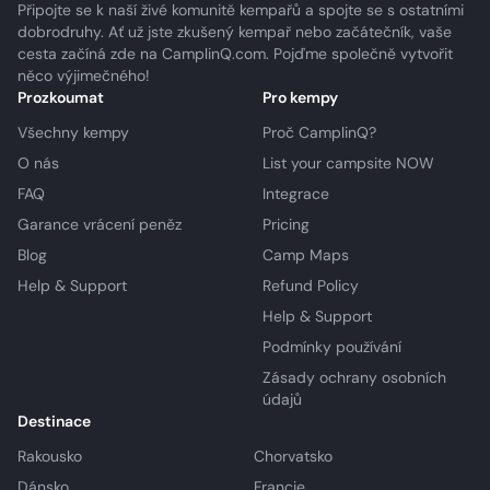
Připojte se k naší živé komunitě kempařů a spojte se s ostatními
dobrodruhy. Ať už jste zkušený kempař nebo začátečník, vaše
cesta začíná zde na CamplinQ.com. Pojďme společně vytvořit
něco výjimečného!
Prozkoumat
Pro kempy
Všechny kempy
Proč CamplinQ?
O nás
List your campsite NOW
FAQ
Integrace
Garance vrácení peněz
Pricing
Blog
Camp Maps
Help & Support
Refund Policy
Help & Support
Podmínky používání
Zásady ochrany osobních
údajů
Destinace
Rakousko
Chorvatsko
Dánsko
Francie