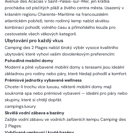
Avenue des Acacias v Saint-Palais-sur-Mer, jen krátká
procházka od písčitých pláží a živého centra města. Usazený v
krásném regionu Charente-Maritime na francouzském
atlantickém pobřeží, tento rodinný kemp nabízí skvělou
kombinaci pohodlí, volného času a přímořského kouzla pro
cestovatele všech věkových kategorií.
Ubytování pro každý vkus
Camping des 2 Plages nabízí široký výběr vysoce kvalitního
ubytování, které vyhoví vašim dovolenkovým preferencím:
Pohodlné mobilní domy
Moderní a plně vybavené mobilní domy s terasami jsou ideální
základnou pro rodiny nebo páry, které hledají pohodlí a komfort.
Prémiové jednotky vybavené wellness
Chcete-li trochu více luxusu, některé mobilní domy mají
soukromá spa nebo prémiové vybavení — ideální pro páry nebo
skupiny, které si chtějí dopřát.
campings.luxury
Skvělá vodní zábava a bazény
Zažijte vodní zábavu ve vodních zařízeních kempu Camping des
2 Plages:
Vyhřívané venkovní i kryté bazény