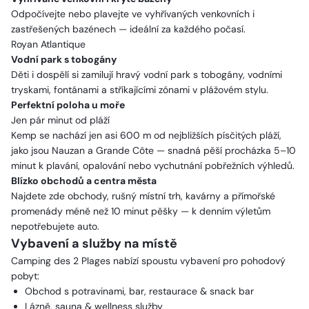
Odpočívejte nebo plavejte ve vyhřívaných venkovních i
zastřešených bazénech — ideální za každého počasí.
Royan Atlantique
Vodní park s tobogány
Děti i dospělí si zamilují hravý vodní park s tobogány, vodními
tryskami, fontánami a stříkajícími zónami v plážovém stylu.
Perfektní poloha u moře
Jen pár minut od pláží
Kemp se nachází jen asi 600 m od nejbližších písčitých pláží,
jako jsou Nauzan a Grande Côte — snadná pěší procházka 5–10
minut k plavání, opalování nebo vychutnání pobřežních výhledů.
Blízko obchodů a centra města
Najdete zde obchody, rušný místní trh, kavárny a přímořské
promenády méně než 10 minut pěšky — k denním výletům
nepotřebujete auto.
Vybavení a služby na místě
Camping des 2 Plages nabízí spoustu vybavení pro pohodový
pobyt:
Obchod s potravinami, bar, restaurace & snack bar
Lázně, sauna & wellness služby