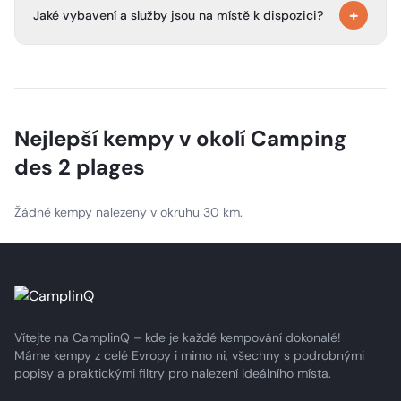
+
být na vodítku, nesmí být ponecháni sami na parcele ani
Jaké vybavení a služby jsou na místě k dispozici?
v ubytování a musí mít platné očkování.
Kemp nabízí aquapark, lázně a saunu, dětský klub v
červenci a srpnu, animační programy, restauraci/snak
bar, malý obchod s potravinami, službu pečiva, prádelnu,
Wi‑Fi, půjčovnu kol a nabíjecí stanice pro elektromobily.
Nejlepší kempy v okolí
Camping
des 2 plages
Žádné kempy nalezeny v okruhu 30 km.
Vítejte na CamplinQ – kde je každé kempování dokonalé!
Máme kempy z celé Evropy i mimo ni, všechny s podrobnými
popisy a praktickými filtry pro nalezení ideálního místa.