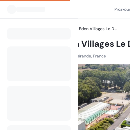
Prozkou
Všechny kempy
Camping Eden Villages Le Domaine de Bréhadour
Home
Camping Eden Villages Le
Rte de Bréhadour, 44350 Guérande, France