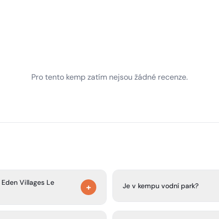
Pro tento kemp zatím nejsou žádné recenze.
 Eden Villages Le
Je v kempu vodní park?
+
Ano, v kempu je vodní park s
ro karavany), mobilní domky