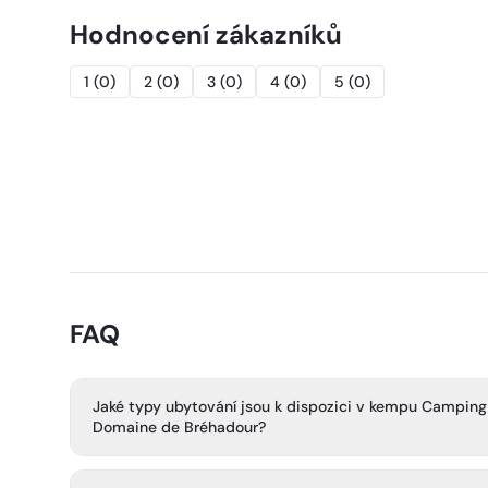
Hodnocení zákazníků
1
(
0
)
2
(
0
)
3
(
0
)
4
(
0
)
5
(
0
)
FAQ
Jaké typy ubytování jsou k dispozici v kempu Camping
Domaine de Bréhadour?
Kemp nabízí různé typy ubytování: parcely (stanové i p