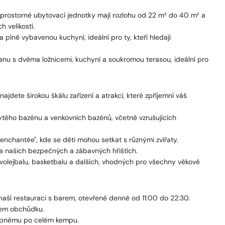
 prostorné ubytovací jednotky mají rozlohu od 22 m² do 40 m² a
h velikostí.
plně vybavenou kuchyní, ideální pro ty, kteří hledají
vanu s dvěma ložnicemi, kuchyní a soukromou terasou, ideální pro
ete širokou škálu zařízení a atrakcí, které zpříjemní váš
tého bazénu a venkovních bazénů, včetně vzrušujících
 enchantée", kde se děti mohou setkat s různými zvířaty.
a našich bezpečných a zábavných hřištích.
volejbalu, basketbalu a dalších, vhodných pro všechny věkové
 naší restauraci s barem, otevřené denně od 11:00 do 22:30.
šem obchůdku.
tupnému po celém kempu.