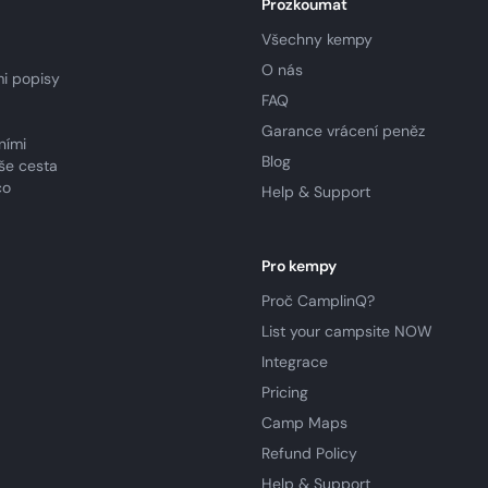
Prozkoumat
Všechny kempy
O nás
i popisy
FAQ
Garance vrácení peněz
ními
Blog
še cesta
co
Help & Support
Pro kempy
Proč CamplinQ?
List your campsite NOW
Integrace
Pricing
Camp Maps
Refund Policy
Help & Support