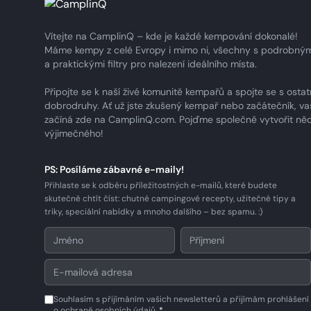
Vítejte na CamplinQ – kde je každé kempování dokonalé!
Máme kempy z celé Evropy i mimo ni, všechny s podrobným
a praktickými filtry pro nalezení ideálního místa.
Připojte se k naší živé komunitě kempařů a spojte se s ostat
dobrodruhy. Ať už jste zkušený kempař nebo začátečník, va
začíná zde na CamplinQ.com. Pojďme společně vytvořit ně
výjimečného!
PS: Posíláme zábavné e-maily!
Přihlaste se k odběru příležitostných e-mailů, které budete
skutečně chtít číst: chutné campingové recepty, užitečné tipy a
triky, speciální nabídky a mnoho dalšího – bez spamu. :)
Souhlasím s přijímáním vašich newsletterů a přijímám prohlášení
o ochraně osobních údajů.
*