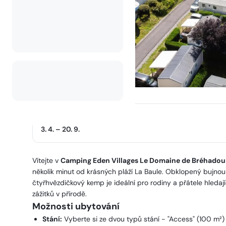
Provozní sezóna
3. 4.
–
20. 9.
Vítejte v
Camping Eden Villages Le Domaine de Bréhadou
několik minut od krásných pláží La Baule. Obklopený bujnou 
čtyřhvězdičkový kemp je ideální pro rodiny a přátele hled
zážitků v přírodě.
Možnosti ubytování
Stání:
Vyberte si ze dvou typů stání - "Access" (100 m²