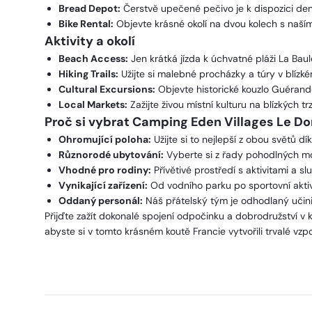
Bread Depot:
Čerstvě upečené pečivo je k dispozici de
Bike Rental:
Objevte krásné okolí na dvou kolech s naší
Aktivity a okolí
Beach Access:
Jen krátká jízda k úchvatné pláži La Bau
Hiking Trails:
Užijte si malebné procházky a túry v blízké
Cultural Excursions:
Objevte historické kouzlo Guérande
Local Markets:
Zažijte živou místní kulturu na blízkých 
Proč si vybrat Camping Eden Villages Le D
Ohromující poloha:
Užijte si to nejlepší z obou světů dí
Různorodé ubytování:
Vyberte si z řady pohodlných m
Vhodné pro rodiny:
Přívětivé prostředí s aktivitami a s
Vynikající zařízení:
Od vodního parku po sportovní aktivi
Oddaný personál:
Náš přátelský tým je odhodlaný učini
Přijďte zažít dokonalé spojení odpočinku a dobrodružství 
abyste si v tomto krásném koutě Francie vytvořili trvalé vzp