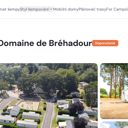
mat kempy
Styl kempování
Mobilní domy
Plánovač trasy
For Campsi
 Domaine de Bréhadour
Doporučené