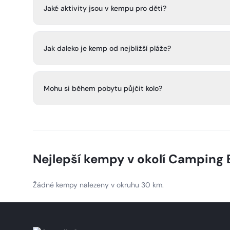
(mobil-homes), Tit'homes a gipsycary, takže si vybere 
Jaké aktivity jsou v kempu pro děti?
preferencí.
Děti si mohou užít mini-farmu s možností kontaktu se zv
navržená k hraní a objevování.
Jak daleko je kemp od nejbližší pláže?
Kemp je jen krátkou jízdou od nádherné pláže La Baule, i
plážové aktivity.
Mohu si během pobytu půjčit kolo?
Rozhodně! Kemp nabízí půjčovnu kol, takže můžete na ko
Nejlepší kempy v okolí
Camping E
Žádné kempy nalezeny v okruhu 30 km.