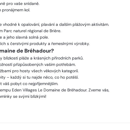
nně pro vaše snídaně.
m pronájmem kol.
le vhodné k opalování, plavání a dalším plážovým aktivitám.
m Parc naturel régional de Brière.
 a jeho slavná solná pole.
trzích s čerstvými produkty a řemeslnými výrobky.
omaine de Bréhadour?
ky blízkosti pláže a krásných přírodních parků.
ožností přizpůsobených vašim potřebám.
lužbami pro hosty všech věkových kategorií.
ty – každý si tu najde něco, co ho potěší.
t váš pobyt co nejpříjemnějším.
v kempu Eden Villages Le Domaine de Bréhadour. Zveme vás,
omínky se svými blízkými!