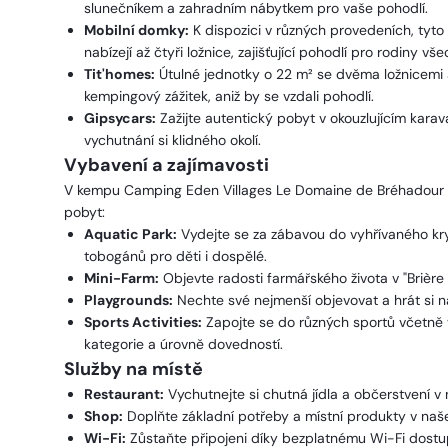
slunečníkem a zahradním nábytkem pro vaše pohodlí.
Mobilní domky:
K dispozici v různých provedeních, tyto
nabízejí až čtyři ložnice, zajišťující pohodlí pro rodiny všec
Tit'homes:
Útulné jednotky o 22 m² se dvěma ložnicemi a 
kempingový zážitek, aniž by se vzdali pohodlí.
Gipsycars:
Zažijte autentický pobyt v okouzlujícím kara
vychutnání si klidného okolí.
Vybavení a zajímavosti
V kempu Camping Eden Villages Le Domaine de Bréhadour najd
pobyt:
Aquatic Park:
Vydejte se za zábavou do vyhřívaného kry
tobogánů pro děti i dospělé.
Mini-Farm:
Objevte radosti farmářského života v "Brière
Playgrounds:
Nechte své nejmenší objevovat a hrát si n
Sports Activities:
Zapojte se do různých sportů včetně 
kategorie a úrovně dovedností.
Služby na místě
Restaurant:
Vychutnejte si chutná jídla a občerstvení v
Shop:
Doplňte základní potřeby a místní produkty v na
Wi-Fi:
Zůstaňte připojeni díky bezplatnému Wi-Fi dos