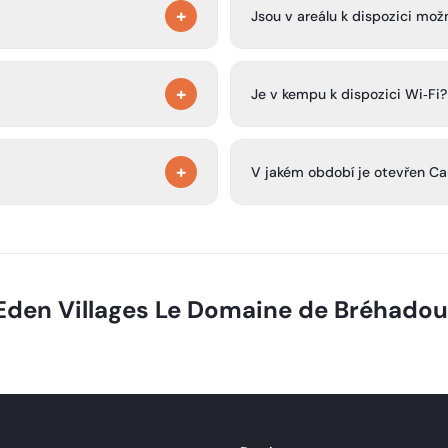
vzrušujícími tobogány pro děti 
+
každý podle svých potřeb a
Jsou v areálu k dispozici mož
ířaty a bezpečná dětská hřiště
Ano, v areálu je bar-restaurac
+
22:30.
Je v kempu k dispozici Wi‑Fi?
deální pro opalování, koupání a
Ano, v celém areálu je k disp
+
zůstat připojeni.
V jakém období je otevřen C
le prozkoumávat krásné okolí.
Kemp je otevřen každý rok od 3
den Villages Le Domaine de Bréhadou