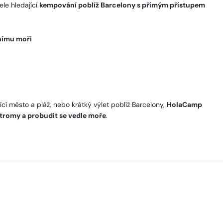
le hledající
kempování poblíž Barcelony s přímým přístupem
nímu moři
cí město a pláž, nebo krátký výlet poblíž Barcelony,
HolaCamp
tromy a probudit se vedle moře
.