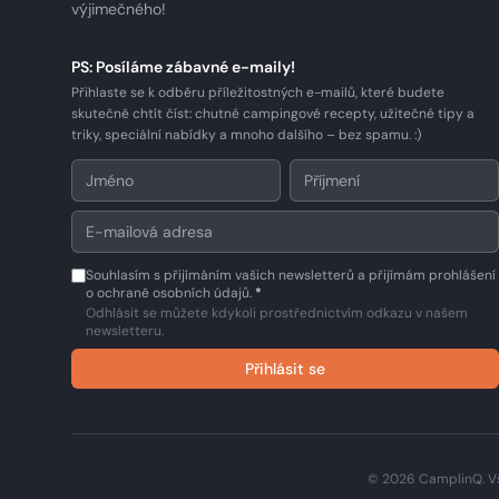
výjimečného!
PS: Posíláme zábavné e-maily!
Přihlaste se k odběru příležitostných e-mailů, které budete
skutečně chtít číst: chutné campingové recepty, užitečné tipy a
triky, speciální nabídky a mnoho dalšího – bez spamu. :)
Souhlasím s přijímáním vašich newsletterů a přijímám prohlášení
o ochraně osobních údajů.
*
Odhlásit se můžete kdykoli prostřednictvím odkazu v našem
newsletteru.
Přihlásit se
© 2026 CamplinQ. V