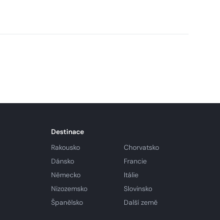
Destinace
Rakousko
Chorvatsko
Dánsko
Francie
Německo
Itálie
Nizozemsko
Slovinsko
Španělsko
Další země