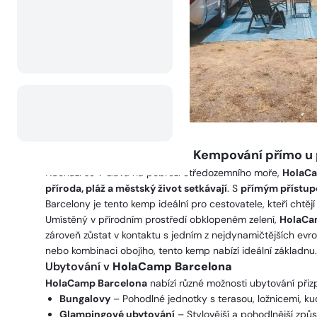
HolaCamp Barcelona
– Kempování přímo u p
Nachází se v Gavà na pobřeží Středozemního moře,
HolaCa
příroda, pláž a městský život setkávají
. S
přímým přístup
Barcelony je tento kemp ideální pro cestovatele, kteří cht
Umístěný v přírodním prostředí obklopeném zelení,
HolaCa
zároveň zůstat v kontaktu s jedním z nejdynamičtějších ev
nebo kombinaci obojího, tento kemp nabízí ideální základnu.
Ubytování v
HolaCamp Barcelona
HolaCamp Barcelona
nabízí různé možnosti ubytování při
Bungalovy
– Pohodlné jednotky s terasou, ložnicemi, k
Glampingové ubytování
– Stylovější a pohodlnější způs