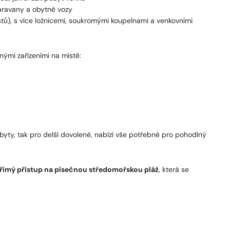
aravany a obytné vozy
stů), s více ložnicemi, soukromými koupelnami a venkovními
ými zařízeními na místě:
yty, tak pro delší dovolené, nabízí vše potřebné pro pohodlný
římý přístup na písečnou středomořskou pláž
, která se