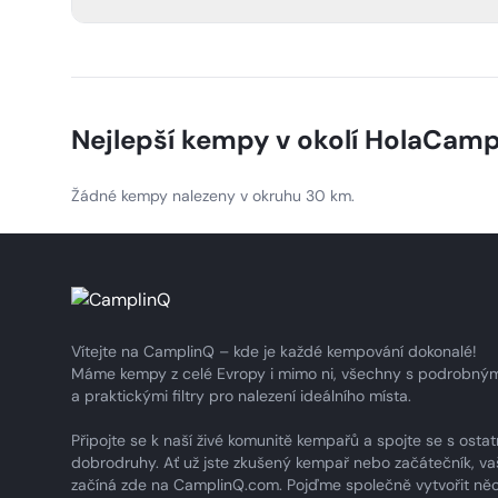
HolaCamp Barcelona nabízí venkovní bazén, restauraci, 
prádelnu, přístup k Wi-Fi a sanitární zařízení pro pohodl
Nejlepší kempy v okolí
HolaCamp
Žádné kempy nalezeny v okruhu 30 km.
Vítejte na CamplinQ – kde je každé kempování dokonalé!
Máme kempy z celé Evropy i mimo ni, všechny s podrobným
a praktickými filtry pro nalezení ideálního místa.
Připojte se k naší živé komunitě kempařů a spojte se s ostat
dobrodruhy. Ať už jste zkušený kempař nebo začátečník, va
začíná zde na CamplinQ.com. Pojďme společně vytvořit ně