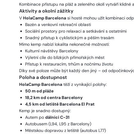
Kombinace přístupu na pláž a zeleného okolí vytváří klidné a 
Aktivity a okolní zážitky
V
HolaCamp Barcelona
si hosté mohou užít kombinaci odpo
Bazén a venkovní rekreační oblasti
Sociální prostory pro relaxaci a setkávání s ostatními
Snadný přístup k cyklistickým a pěším trasám
Mimo kemp nabízí lokalita nekonečné možnosti:
Kulturní návštěvy Barcelony
Výletní cíle do blízkých přímořských měst
Přístup k restauracím, trhům a nočnímu životu
Díky své poloze může být každý den jiný – od odpočinkových
Poloha a dostupnost
HolaCamp Barcelona
těží z vynikající polohy:
50 m od pláže
18,2 km od centra Barcelony
4,5 km od letiště Barcelona El Prat
Kemp je snadno dostupný:
Autem po
dálnici C-31
Autobusem (L94, L95 z Barcelony)
Městskou dopravou z letiště (autobus L77)