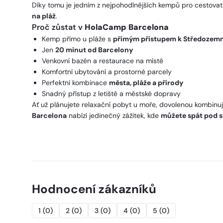
Díky tomu je jedním z nejpohodlnějších kempů pro cestovate
na pláž
.
Proč zůstat v
HolaCamp Barcelona
Kemp přímo u pláže s
přímým přístupem k Středozem
Jen
20 minut od Barcelony
Venkovní bazén a restaurace na místě
Komfortní ubytování a prostorné parcely
Perfektní kombinace
města, pláže a přírody
Snadný přístup z letiště a městské dopravy
Ať už plánujete relaxační pobyt u moře, dovolenou kombinují
Barcelona
nabízí jedinečný zážitek, kde
můžete spát pod s
Hodnocení zákazníků
1
(
0
)
2
(
0
)
3
(
0
)
4
(
0
)
5
(
0
)