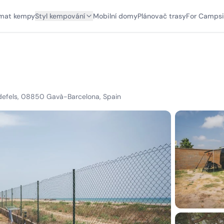
mat kempy
Styl kempování
Mobilní domy
Plánovač trasy
For Campsi
lldefels, 08850 Gavà-Barcelona, Spain