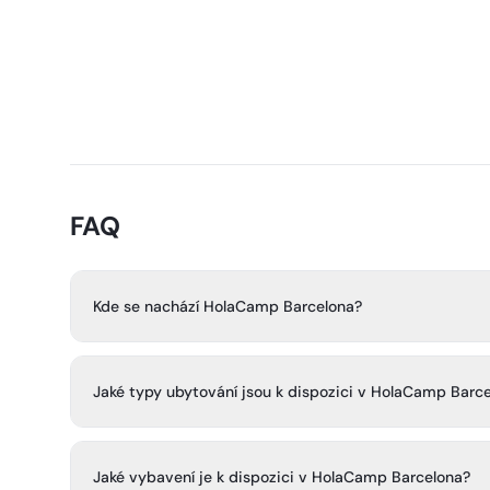
FAQ
Kde se nachází HolaCamp Barcelona?
HolaCamp Barcelona se nachází v Gavà, pouhých 18 km 
metrů od pláže. Nabízí jedinečnou kombinaci pobřežní
Jaké typy ubytování jsou k dispozici v HolaCamp Barc
přístupu do města.
Hosté v HolaCamp Barcelona si mohou vybrat z bungalo
prostorných kempovacích míst vhodných pro stany, kara
Jaké vybavení je k dispozici v HolaCamp Barcelona?