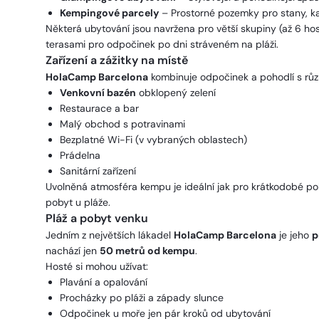
Kempingové parcely
– Prostorné pozemky pro stany, k
Některá ubytování jsou navržena pro větší skupiny (až 6 ho
terasami pro odpočinek po dni stráveném na pláži.
Zařízení a zážitky na místě
HolaCamp Barcelona
kombinuje odpočinek a pohodlí s různ
Venkovní bazén
obklopený zelení
Restaurace a bar
Malý obchod s potravinami
Bezplatné Wi-Fi (v vybraných oblastech)
Prádelna
Sanitární zařízení
Uvolněná atmosféra kempu je ideální jak pro krátkodobé pob
pobyt u pláže.
Pláž a pobyt venku
Jedním z největších lákadel
HolaCamp Barcelona
je jeho
p
nachází jen
50 metrů od kempu
.
Hosté si mohou užívat:
Plavání a opalování
Procházky po pláži a západy slunce
Odpočinek u moře jen pár kroků od ubytování