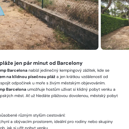
láže jen pár minut od Barcelony
mp Barcelona
nabízí jedinečný kempingový zážitek, kde se
em na klidnou písečnou pláž
a jen krátkou vzdáleností od
ějí spojit odpočinek u moře s živým městským objevováním.
mp Barcelona
umožňuje hostům užívat si klidný pobyt venku a
ropských měst. Ať už hledáte plážovou dovolenou, městský pobyt
způsobené různým stylům cestování:
uchyní a obývacím prostorem, ideální pro rodiny nebo skupiny
ob, jak si užít pobyt venku