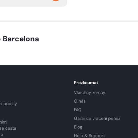
návštěvou města.
bar, obchod s potravinami,
ný pobyt u pláže.
 Barcelona
Prozkoumat
Všechny kempy
O nás
i popisy
FAQ
Garance vrácení peněz
ními
Blog
še cesta
co
Help & Support