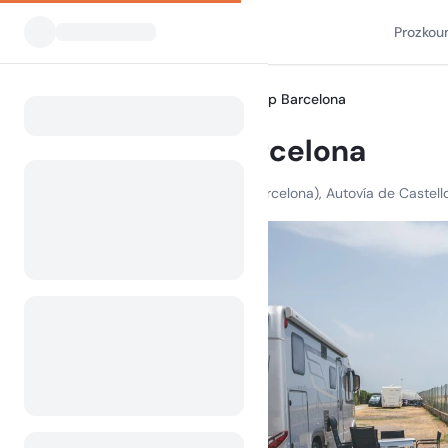
Prozkou
Všechny kempy
HolaCamp Barcelona
Home
HolaCamp Barcelona
C-31, km. 186,2 (Dirección Barcelona), Autovía de Caste