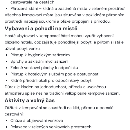
cestovatele na cestách
Přirozená stání – klidná a zastíněná místa v zeleném prostředí
Všechna kempovací místa jsou situována v poklidném přírodním
prostředí, nabízejí soukromí a blízké propojení s přírodou.
Vybavení a pohodlí na místě
Hosté ubytovaní v kempovací části mohou využít vybavení
blízkého hotelu, což zajišťuje pohodlnější pobyt, a přitom si stále
užívat pobyt venku:
Přístup k hygienickým zařízením
Sprchy a základní mycí zařízení
Zelené venkovní plochy k odpočinku
Přístup k hotelovým službám podle dostupnosti
Klidné přírodní okolí pro odpočinkový pobyt
Důraz je kladen na jednoduchost, přírodu a uvolněnou
atmosféru spíše než na tradiční velkoplošné kempové zařízení.
Aktivity a volný čas
Zážitek z kempování se soustředí na klid, přírodu a pomalé
cestování:
Chůze a objevování venkova
Relaxace v zelených venkovních prostorech