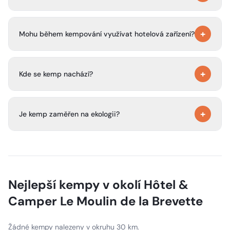
Kemp nabízí klidné a relaxační prostředí, které je
+
poklidnou alternativou k rušným a přeplněným
Mohu během kempování využívat hotelová zařízení?
destinacím.
Ano, hosté v kempové části mohou využít zařízení blízkého
+
hotelu pro pohodlnější pobyt.
Kde se kemp nachází?
Hôtel & Camper Le Moulin de la Brevette se nachází v
+
srdci burgundského venkova, obklopený přírodou a v
Je kemp zaměřen na ekologii?
blízkosti tradičních francouzských vesnic.
Ano, kemp dbá na životní prostředí a je odhodlán k
ekologické transformaci.
Nejlepší kempy v okolí
Hôtel &
Camper Le Moulin de la Brevette
Žádné kempy nalezeny v okruhu 30 km.