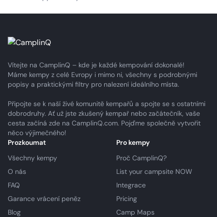
Vítejte na CamplinQ – kde je každé kempování dokonalé!
Máme kempy z celé Evropy i mimo ni, všechny s podrobnými
popisy a praktickými filtry pro nalezení ideálního místa.
Připojte se k naší živé komunitě kempařů a spojte se s ostatními
dobrodruhy. Ať už jste zkušený kempař nebo začátečník, vaše
cesta začíná zde na CamplinQ.com. Pojďme společně vytvořit
něco výjimečného!
Prozkoumat
Pro kempy
Všechny kempy
Proč CamplinQ?
O nás
List your campsite NOW
FAQ
Integrace
Garance vrácení peněz
Pricing
Blog
Camp Maps