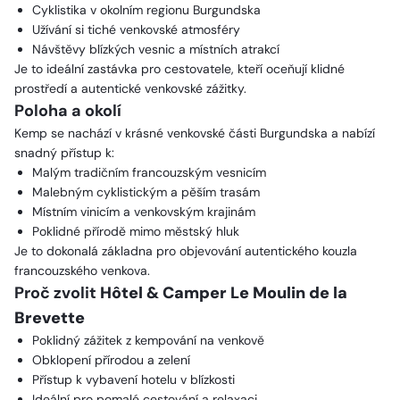
Cyklistika v okolním regionu Burgundska
Užívání si tiché venkovské atmosféry
Návštěvy blízkých vesnic a místních atrakcí
Je to ideální zastávka pro cestovatele, kteří oceňují klidné
prostředí a autentické venkovské zážitky.
Poloha a okolí
Kemp se nachází v krásné venkovské části Burgundska a nabízí
snadný přístup k:
Malým tradičním francouzským vesnicím
Malebným cyklistickým a pěším trasám
Místním vinicím a venkovským krajinám
Poklidné přírodě mimo městský hluk
Je to dokonalá základna pro objevování autentického kouzla
francouzského venkova.
Proč zvolit
Hôtel & Camper Le Moulin de la
Brevette
Poklidný zážitek z kempování na venkově
Obklopení přírodou a zelení
Přístup k vybavení hotelu v blízkosti
Ideální pro pomalé cestování a relaxaci