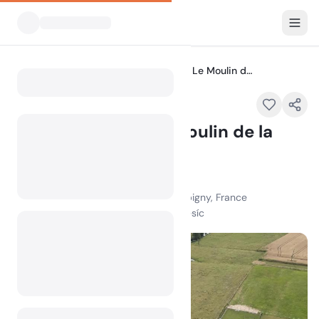
Všechny kempy
Hôtel & Camper Le Moulin de la Brevette
Home
Hôtel & Camper Le Moulin de la
Brevette
Doporučené
404 Chem. de la Brevette, 01190 Arbigny, France
100
+
zobrazení za poslední měsíc