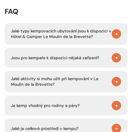
FAQ
Jaké typy kempovacích ubytování jsou k dispozici v
+
Hôtel & Camper Le Moulin de la Brevette?
Kemp nabízí oblasti pro stany, místa pro karavany a
+
obytná auta a přírodní parcely v klidném a stinném
Jsou pro kempaře k dispozici nějaká zařízení?
prostředí.
Ano, hosté mají k dispozici sociální zařízení, sprchy,
Jaké aktivity si mohu užít při kempování v Le
základní umývací prostory a podle dostupnosti i služby
+
Moulin de la Brevette?
blízkého hotelu.
Můžete se věnovat procházkám a objevování venkova,
+
odpočívat v zelených venkovních prostorech, jezdit na
Je kemp vhodný pro rodiny a páry?
kole, navštívit blízké vesnice a užívat si klidnou venkovskou
atmosféru.
Ano, kemp je ideální pro rodiny, páry a cestovatele na
+
cestách, kteří hledají klidné a přírodní prostředí.
Jaké je celkové prostředí v kempu?