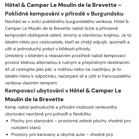
Hôtel & Camper Le Moulin de la Brevette
–
Poklidné kempování v přírodě v Burgundsku
Nachází se v srdci poklidného burgundského venkova, Hôtel &
Camper Le Moulin de la Brevette nabízí tiché a přirozené
kempování obklopené zelení, stromy a otevřenou krajinou. Je to
ideální místo pro cestovatele, kteří se chtějí odpojit, zpomalit a
užít si jednoduchý pobyt v blízkosti přírody.
Umístěný v klidném a relaxačním prostředí nabízí kempovací
prostor klidnou alternativu k rušným a přeplněným destinacím.
Ať už cestujete jako pár, s rodinou nebo na roadtripu, je to
ideální místo k odpočinku, načerpání sil a užití si francouzského
venkova vlastním tempem.
Kempovací ubytování v
Hôtel & Camper Le
Moulin de la Brevette
Kemp nabízí jednoduché a přírodní možnosti venkovního
ubytování navržené pro pohodlí a flexibilitu:
Plochy pro stanování – prostorné zelené plochy vhodné pro
rozložení stanů
Prostory pro karavany a obytná auta – vhodné pro