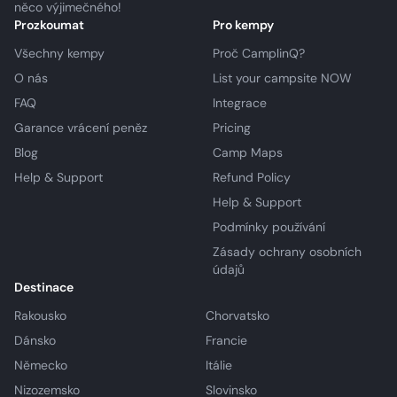
něco výjimečného!
Prozkoumat
Pro kempy
Všechny kempy
Proč CamplinQ?
O nás
List your campsite NOW
FAQ
Integrace
Garance vrácení peněz
Pricing
Blog
Camp Maps
Help & Support
Refund Policy
Help & Support
Podmínky používání
Zásady ochrany osobních
údajů
Destinace
Rakousko
Chorvatsko
Dánsko
Francie
Německo
Itálie
Nizozemsko
Slovinsko