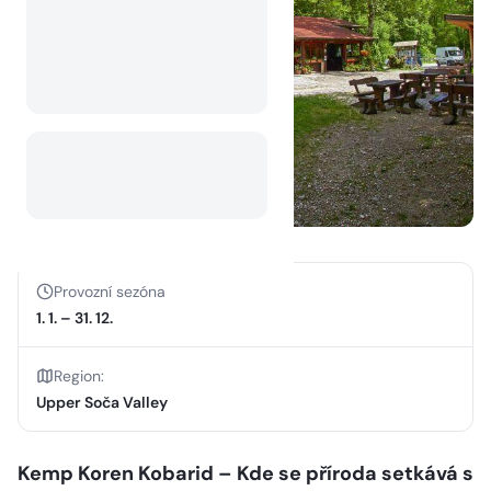
Provozní sezóna
1. 1.
–
31. 12.
Region
:
Upper Soča Valley
Kemp Koren Kobarid – Kde se příroda setkává s