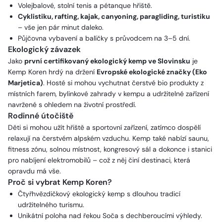
Volejbalové, stolní tenis a pétanque hřiště.
Cyklistiku, rafting, kajak, canyoning, paragliding, turistiku
– vše jen pár minut daleko.
Půjčovna vybavení a balíčky s průvodcem na 3–5 dní.
Ekologický závazek
Jako
první certifikovaný ekologický kemp ve Slovinsku
je
Kemp Koren hrdý na držení
Evropské ekologické značky (Eko
Marjetica)
. Hosté si mohou vychutnat čerstvé bio produkty z
místních farem, bylinkové zahrady v kempu a udržitelné zařízení
navržené s ohledem na životní prostředí.
Rodinné útočiště
Děti si mohou užít hřiště a sportovní zařízení, zatímco dospělí
relaxují na čerstvém alpském vzduchu. Kemp také nabízí saunu,
fitness zónu, solnou místnost, kongresový sál a dokonce i stanici
pro nabíjení elektromobilů – což z něj činí destinaci, která
opravdu má vše.
Proč si vybrat Kemp Koren?
Čtyřhvězdičkový ekologický kemp s dlouhou tradicí
udržitelného turismu.
Unikátní poloha nad řekou Soča s dechberoucími výhledy.