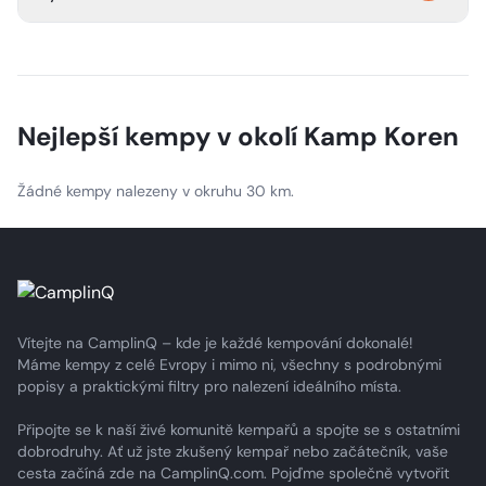
zdůrazňuje jeho závazek k udržitelnému cestovnímu ruchu
a výjimečným zážitkům pro hosty.
Ano, Kamp Koren nabízí půjčovnu vybavení a balíčky s
průvodcem na 3–5 dní, které vám umožní plně si užít
venkovní dobrodružství v údolí Soči.
Nejlepší kempy v okolí
Kamp Koren
Žádné kempy nalezeny v okruhu 30 km.
Vítejte na CamplinQ – kde je každé kempování dokonalé!
Máme kempy z celé Evropy i mimo ni, všechny s podrobnými
popisy a praktickými filtry pro nalezení ideálního místa.
Připojte se k naší živé komunitě kempařů a spojte se s ostatními
dobrodruhy. Ať už jste zkušený kempař nebo začátečník, vaše
cesta začíná zde na CamplinQ.com. Pojďme společně vytvořit