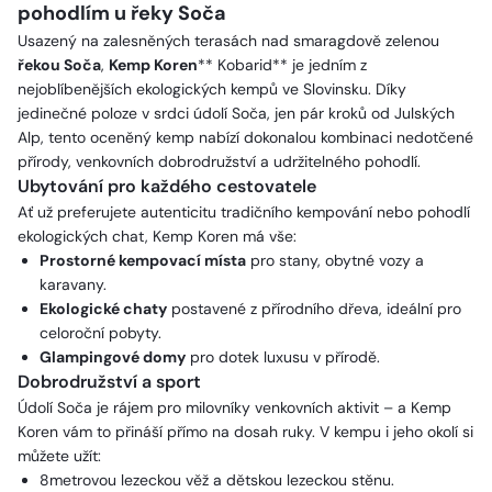
pohodlím u řeky Soča
Usazený na zalesněných terasách nad smaragdově zelenou
řekou Soča
,
Kemp Koren
** Kobarid** je jedním z
nejoblíbenějších ekologických kempů ve Slovinsku. Díky
jedinečné poloze v srdci údolí Soča, jen pár kroků od Julských
Alp, tento oceněný kemp nabízí dokonalou kombinaci nedotčené
přírody, venkovních dobrodružství a udržitelného pohodlí.
Ubytování pro každého cestovatele
Ať už preferujete autenticitu tradičního kempování nebo pohodlí
ekologických chat, Kemp Koren má vše:
Prostorné kempovací místa
pro stany, obytné vozy a
karavany.
Ekologické chaty
postavené z přírodního dřeva, ideální pro
celoroční pobyty.
Glampingové domy
pro dotek luxusu v přírodě.
Dobrodružství a sport
Údolí Soča je rájem pro milovníky venkovních aktivit – a Kemp
Koren vám to přináší přímo na dosah ruky. V kempu i jeho okolí si
můžete užít:
8metrovou lezeckou věž a dětskou lezeckou stěnu.