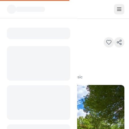
Všechny kempy
Kamp Koren
Home
Kamp Koren
Doporučené
Ladra 1B, 5222 Kobarid, Slovenia
100
+
zobrazení za poslední měsíc