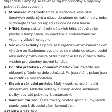
Shjlandets Camping se zavazuje zajistit pohodlný a příjemný
pobyt s řadou vybavení:
Stravovací možnosti
: Užijte si snídaňové koše plné
čerstvých pečiv, sýrů a džusu doručené do vaší chatky, nebo
si dopřejte tapas při západu slunce na naší terase.
Hřiště
: Kemp nabízí několik dětských hřišť, včetně velké
plochy s trampolínou, houpačkami a prolézačkami pro
všechny věkové kategorie.
Venkovní aktivity
: Připojte se k organizovaným kanoistickým
výletům po Gudenåen, vydejte se na malebnou stezku podél
řeky nebo prozkoumejte blízké turistické trasy různých délek
vhodné pro všechny úrovně kondice.
Politika přátelská k domácím mazlíčkům
: Přiveďte své
chlupaté přátele na dobrodružství. Psi jsou vítáni, pokud jsou
na vodítku a pod kontrolou.
Kiosek a základní potřeby
: Malý kiosek na místě nabízí
občerstvení, základní potřeby a předplacené snídaňové
služby, aby váš pobyt byl bezstarostný.
Sanitární zařízení
: Čisté toalety, včetně sprch a umývacích
stanic, jsou k dispozici všem kempujícím.
Aktivity a zážitky