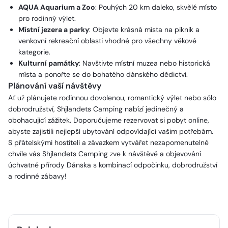
AQUA Aquarium a Zoo
: Pouhých 20 km daleko, skvělé místo
pro rodinný výlet.
Místní jezera a parky
: Objevte krásná místa na piknik a
venkovní rekreační oblasti vhodné pro všechny věkové
kategorie.
Kulturní památky
: Navštivte místní muzea nebo historická
místa a ponořte se do bohatého dánského dědictví.
Plánování vaší návštěvy
Ať už plánujete rodinnou dovolenou, romantický výlet nebo sólo
dobrodružství, Shjlandets Camping nabízí jedinečný a
obohacující zážitek. Doporučujeme rezervovat si pobyt online,
abyste zajistili nejlepší ubytování odpovídající vašim potřebám.
S přátelskými hostiteli a závazkem vytvářet nezapomenutelné
chvíle vás Shjlandets Camping zve k návštěvě a objevování
úchvatné přírody Dánska s kombinací odpočinku, dobrodružství
a rodinné zábavy!