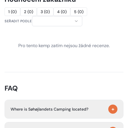
1
(
0
)
2
(
0
)
3
(
0
)
4
(
0
)
5
(
0
)
SEŘADIT PODLE
Pro tento kemp zatím nejsou žádné recenze.
FAQ
+
Where is Søhøjlandets Camping located?
The campsite is in Midtjylland, just north of Silkeborg,