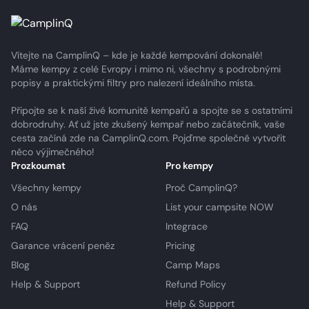
Vítejte na CamplinQ – kde je každé kempování dokonalé!
Máme kempy z celé Evropy i mimo ni, všechny s podrobnými
popisy a praktickými filtry pro nalezení ideálního místa.
Připojte se k naší živé komunitě kempařů a spojte se s ostatními
dobrodruhy. Ať už jste zkušený kempař nebo začátečník, vaše
cesta začíná zde na CamplinQ.com. Pojďme společně vytvořit
něco výjimečného!
Prozkoumat
Pro kempy
Všechny kempy
Proč CamplinQ?
O nás
List your campsite NOW
FAQ
Integrace
Garance vrácení peněz
Pricing
Blog
Camp Maps
Help & Support
Refund Policy
Help & Support