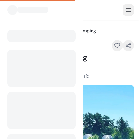
Všechny kempy
Søhøjlandets Camping
Home
Søhøjlandets Camping
Srkelvej , 8882 Frvang , Denmark
100
+
zobrazení za poslední měsíc