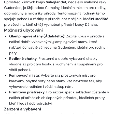
Uprostřed klidných krajin
Søhøjlandet
, nedaleko malebné řeky
Gudenåen, je Shjlandets Camping ideálním místem pro rodiny,
dobrodruhy a milovníky přírody. Tento kouzelný rodinný kemp
spojuje pohodlí a zážitky v přírodě, což z něj činí ideální útočiště
pro všechny, kteří chtějí vychutnat přírodní krásy Dánska.
Možnosti ubytování
Glampingové stany (Ådalstelte)
: Zažijte luxus v přírodě s
našimi dobře vybavenými glampingovými stany, které
nabízejí úchvatné výhledy na Gudenåen, ideální pro rodiny i
páry.
Rodinné chatky
: Prostorné a dobře vybavené chatky
vhodné až pro čtyři hosty, s kuchyněmi a koupelnami pro
větší pohodlí.
Kempovací místa
: Vyberte si z prostorných míst pro
karavany, obytné vozy nebo stany, vše navrženo tak, aby
vyhovovalo rodinám i větším skupinám.
Primitivní přístřešky
: Pro zážitek zpět k základům zůstaňte v
našich přístřešcích obklopených přírodou, ideálních pro ty,
kteří hledají dobrodružství.
Zařízení a vybavení