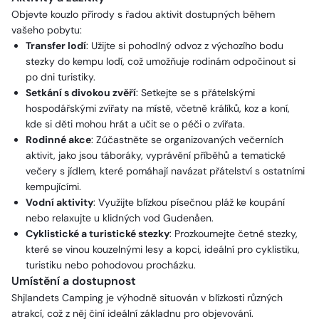
Objevte kouzlo přírody s řadou aktivit dostupných během
vašeho pobytu:
Transfer lodí
: Užijte si pohodlný odvoz z výchozího bodu
stezky do kempu lodí, což umožňuje rodinám odpočinout si
po dni turistiky.
Setkání s divokou zvěří
: Setkejte se s přátelskými
hospodářskými zvířaty na místě, včetně králíků, koz a koní,
kde si děti mohou hrát a učit se o péči o zvířata.
Rodinné akce
: Zúčastněte se organizovaných večerních
aktivit, jako jsou táboráky, vyprávění příběhů a tematické
večery s jídlem, které pomáhají navázat přátelství s ostatními
kempujícími.
Vodní aktivity
: Využijte blízkou písečnou pláž ke koupání
nebo relaxujte u klidných vod Gudenåen.
Cyklistické a turistické stezky
: Prozkoumejte četné stezky,
které se vinou kouzelnými lesy a kopci, ideální pro cyklistiku,
turistiku nebo pohodovou procházku.
Umístění a dostupnost
Shjlandets Camping je výhodně situován v blízkosti různých
atrakcí, což z něj činí ideální základnu pro objevování.