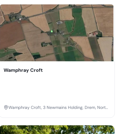
Wamphray Croft
Wamphray Croft, 3 Newmains Holding, Drem, North
Berwick, Lothian, Scotland, EH39 5BL