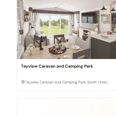
Tayview Caravan and Camping Park
Tayview Caravan and Camping Park, South Union
Street, Via Reform Street from A930, Monifieth,
Angus, Scotland, DD5 4GH