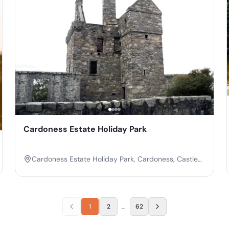
Cardoness Estate Holiday Park
Cardoness Estate Holiday Park, Cardoness, Castle
Douglas, Dumfries and Galloway, Scotland, DG7 2EP
…
1
2
62