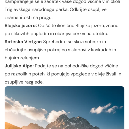
Kampiranje je šele začetek vaše dogodivščine v in okoli
Triglavskega narodnega parka. Odkrijte osupljive
znamenitosti na pragu:
Blejsko jezero:
Obiščite ikonično Blejsko jezero, znano
po slikovitih pogledih in očarljivi cerkvi na otočku.
Soteska Vintgar:
Sprehodite se skozi sotesko in
občudujte osupljivo pokrajino s slapovi v kaskadah in
bujnim zelenjem.
Julijske Alpe:
Podajte se na pohodniške dogodivščine
po raznolikih poteh, ki ponujajo vpoglede v divje živali in
osupljive razglede.