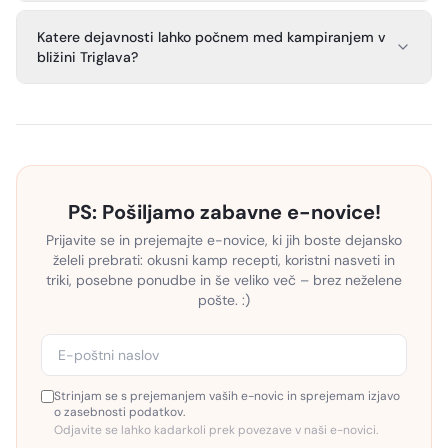
Katere dejavnosti lahko počnem med kampiranjem v
bližini Triglava?
PS: Pošiljamo zabavne e-novice!
Prijavite se in prejemajte e-novice, ki jih boste dejansko
želeli prebrati: okusni kamp recepti, koristni nasveti in
triki, posebne ponudbe in še veliko več – brez neželene
pošte. :)
Strinjam se s prejemanjem vaših e-novic in sprejemam izjavo
o zasebnosti podatkov.
Odjavite se lahko kadarkoli prek povezave v naši e-novici.