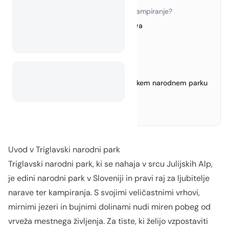
Zakaj izbrati to destinacijo za kampiranje?
›
Najboljša kampirišča okoli Triglava
2.
1. Kamp Bohinj
›
2. Kamp Triglav
›
3. Kamp Korita
›
Nasveti za kampiranje v Triglavskem narodnem parku
3.
Raziskovanje čudes Triglava
4.
Zaključek
5.
Uvod v Triglavski narodni park
Triglavski narodni park, ki se nahaja v srcu Julijskih Alp,
je edini narodni park v Sloveniji in pravi raj za ljubitelje
narave ter kampiranja. S svojimi veličastnimi vrhovi,
mirnimi jezeri in bujnimi dolinami nudi miren pobeg od
vrveža mestnega življenja. Za tiste, ki želijo vzpostaviti