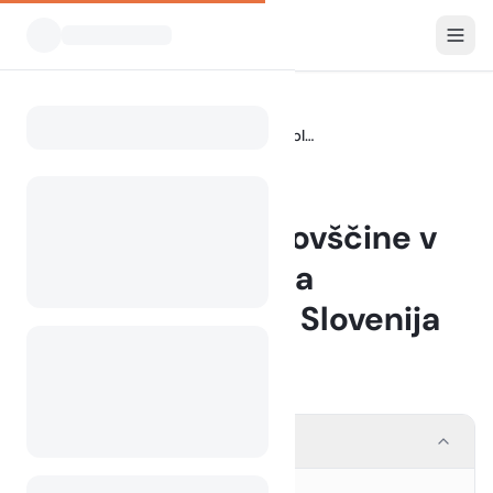
Blog
Kampirske pustolovščine v bližini Triglavskega narodnega parka, Slovenija
Home
BLOG
Kampirske pustolovščine v
bližini Triglavskega
narodnega parka, Slovenija
19 May 2026
Contents
Uvod v Triglavski narodni park
1.