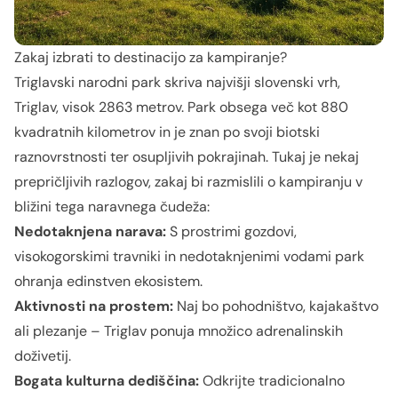
Zakaj izbrati to destinacijo za kampiranje?
Triglavski narodni park skriva najvišji slovenski vrh,
Triglav, visok 2863 metrov. Park obsega več kot 880
kvadratnih kilometrov in je znan po svoji biotski
raznovrstnosti ter osupljivih pokrajinah. Tukaj je nekaj
prepričljivih razlogov, zakaj bi razmislili o kampiranju v
bližini tega naravnega čudeža:
Nedotaknjena narava:
S prostrimi gozdovi,
visokogorskimi travniki in nedotaknjenimi vodami park
ohranja edinstven ekosistem.
Aktivnosti na prostem:
Naj bo pohodništvo, kajakaštvo
ali plezanje – Triglav ponuja množico adrenalinskih
doživetij.
Bogata kulturna dediščina:
Odkrijte tradicionalno