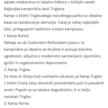
alpsko mlekarstvo in lokalno folkloro v bližnjih vaseh.
Najboljša kampirišča okoli Triglava
Kampi v bližini Triglavskega narodnega parka so idealna
baza za raziskovanje območja. Tukaj je nekaj najboljših
izbir, prilagojenih različnim vrstam kampistov:
1. Kamp Bohinj
Nahaja se ob čudovitem Bohinjskem jezeru; to
kampirišče je idealno za družine in ponuja številne
ugodnosti, vključno z modernimi sanitarijami, športnimi
igrišči in organiziranimi dejavnostmi.
2. Kamp Triglav
Za tiste, ki iščejo bolj rustikalno izkušnjo, je Kamp Triglav
v Dolini Vrata, blizu številnih pohodniških poti in plezalnih
smeri. Popoln je za iskalce dogodivščin, ki si želijo
raziskati Triglav.
3. Kamp Korita