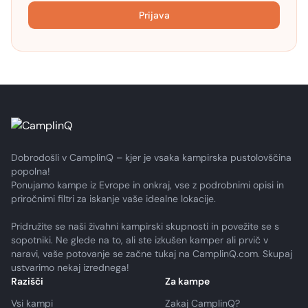
Prijava
Dobrodošli v CamplinQ – kjer je vsaka kampirska pustolovščina
popolna!
Ponujamo kampe iz Evrope in onkraj, vse z podrobnimi opisi in
priročnimi filtri za iskanje vaše idealne lokacije.
Pridružite se naši živahni kampirski skupnosti in povežite se s
sopotniki. Ne glede na to, ali ste izkušen kamper ali prvič v
naravi, vaše potovanje se začne tukaj na CamplinQ.com. Skupaj
ustvarimo nekaj izrednega!
Razišči
Za kampe
Vsi kampi
Zakaj CamplinQ?