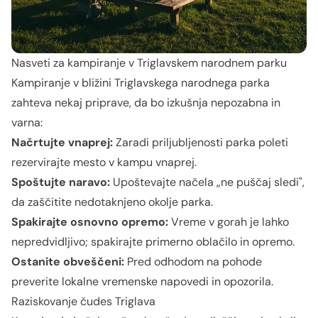
Nasveti za kampiranje v Triglavskem narodnem parku
Kampiranje v bližini Triglavskega narodnega parka
zahteva nekaj priprave, da bo izkušnja nepozabna in
varna:
Načrtujte vnaprej:
Zaradi priljubljenosti parka poleti
rezervirajte mesto v kampu vnaprej.
Spoštujte naravo:
Upoštevajte načela „ne puščaj sledi",
da zaščitite nedotaknjeno okolje parka.
Spakirajte osnovno opremo:
Vreme v gorah je lahko
nepredvidljivo; spakirajte primerno oblačilo in opremo.
Ostanite obveščeni:
Pred odhodom na pohode
preverite lokalne vremenske napovedi in opozorila.
Raziskovanje čudes Triglava