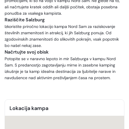
promocijami, ki so na voljo v kampu Nord Sam. Ne glede na to,
ali načrtujete kratek oddih ali daljši počitek, obstaja posebna
ponudba za vsakega kampista.
Raziščite Salzburg
Izkoristite priročno lokacijo kampa Nord Sam za raziskovanje
številnih znamenitosti in atrakcij, ki jih Salzburg ponuja. Od
zgodovinskih znamenitosti do slikovitih pokrajin, vsak popotnik
bo našel nekaj zase.
Načrtujte svoj obisk
Potopite se v naravno lepoto in mir Salzburga v kampu Nord
Sam. S predanostjo zagotavljanju mirne in zasebne kamping
izkušnje je ta kamp idealna destinacija za ljubitelje narave in
navdušence nad aktivnim preživljanjem časa na prostem.
Lokacija kampa