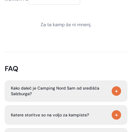
Za ta kamp še ni mnenj.
FAQ
Kako daleč je Camping Nord Sam od središča
+
Salzburga?
Kamp je približno 3 km od središča Salzburga in približno
+
5 minut vožnje z avtomobilom od središča mesta.
Katere storitve so na voljo za kampiste?
Kamp ponuja parcelirane parcele z nekaj zasebnosti