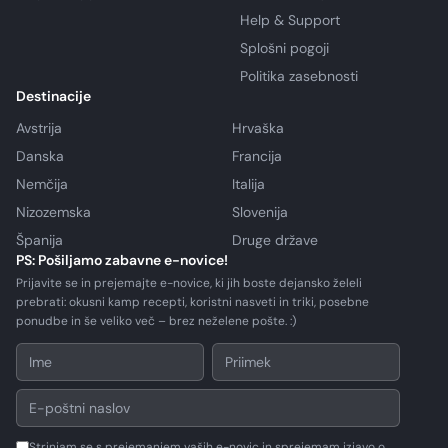
Help & Support
Splošni pogoji
Politika zasebnosti
Destinacije
Avstrija
Hrvaška
Danska
Francija
Nemčija
Italija
Nizozemska
Slovenija
Španija
Druge države
PS: Pošiljamo zabavne e-novice!
Prijavite se in prejemajte e-novice, ki jih boste dejansko želeli
prebrati: okusni kamp recepti, koristni nasveti in triki, posebne
ponudbe in še veliko več – brez neželene pošte. :)
Strinjam se s prejemanjem vaših e-novic in sprejemam izjavo o