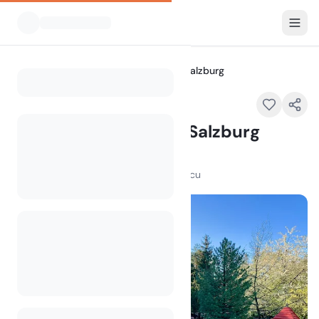
Vsi kampi
Camping Nord-Sam, Salzburg
Home
Camping Nord-Sam, Salzburg
Samstraße 22a, 5023 Salzburg
100
+
ogledov v zadnjem mesecu