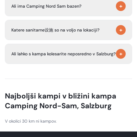
+
zaradi grmovja in dreves, elektriko na parceli ter servisno
Ali ima Camping Nord Sam bazen?
postajo za avtodome z odtokom za kemikalije in svežo
vodo.
Da. Kamp ima svoj novo zasnovan zunanji bazen, na voljo
+
pa so tudi ležalniki, stoli in senčniki. V poletnih mesecih je
Katere sanitarne设施 so na voljo na lokaciji?
ogrevan.
Na voljo so stranišča, tuš kabine, individualne kabine za
+
umivanje, previjalna miza za dojenčke, likalna miza, korita
Ali lahko s kampa kolesarite neposredno v Salzburg?
za pomivanje posode, korita za pranje perila, pralni stroj in
sušilni stroj.
Da. Na kampu se začne ravna, slikovita kolesarska pot, ki
vodi ob reki Salzach neposredno v središče. Kamp ponuja
tudi izposojo koles.
Najboljši kampi v bližini kampa
Camping Nord-Sam, Salzburg
V okolici 30 km ni kampov.