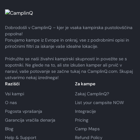
Dobrodošli v CamplinQ – kjer je vsaka kampirska pustolovščina
popolna!
Ponujamo kampe iz Evrope in onkraj, vse z podrobnimi opisi in
priročnimi filtri za iskanje vaše idealne lokacije.
Pridružite se naši živahni kampirski skupnosti in povežite se s
sopotniki. Ne glede na to, ali ste izkušen kamper ali prvič v
naravi, vaše potovanje se začne tukaj na CamplinQ.com. Skupaj
ustvarimo nekaj izrednega!
Razišči
Za kampe
Vsi kampi
Zakaj CamplinQ?
O nas
List your campsite NOW
Pogosta vprašanja
Integracije
Garancija vračila denarja
Pricing
Blog
Camp Maps
Help & Support
Refund Policy