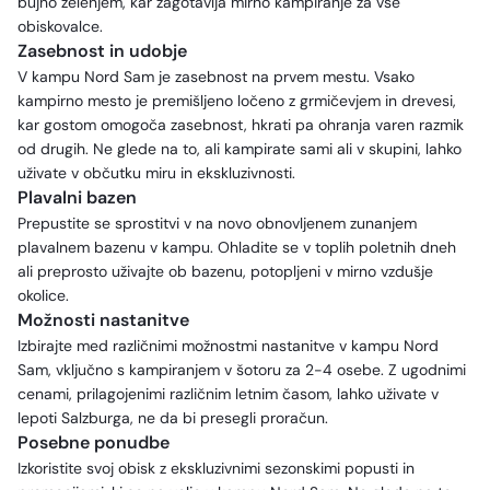
bujno zelenjem, kar zagotavlja mirno kampiranje za vse
obiskovalce.
Zasebnost in udobje
V kampu Nord Sam je zasebnost na prvem mestu. Vsako
kampirno mesto je premišljeno ločeno z grmičevjem in drevesi,
kar gostom omogoča zasebnost, hkrati pa ohranja varen razmik
od drugih. Ne glede na to, ali kampirate sami ali v skupini, lahko
uživate v občutku miru in ekskluzivnosti.
Plavalni bazen
Prepustite se sprostitvi v na novo obnovljenem zunanjem
plavalnem bazenu v kampu. Ohladite se v toplih poletnih dneh
ali preprosto uživajte ob bazenu, potopljeni v mirno vzdušje
okolice.
Možnosti nastanitve
Izbirajte med različnimi možnostmi nastanitve v kampu Nord
Sam, vključno s kampiranjem v šotoru za 2-4 osebe. Z ugodnimi
cenami, prilagojenimi različnim letnim časom, lahko uživate v
lepoti Salzburga, ne da bi presegli proračun.
Posebne ponudbe
Izkoristite svoj obisk z ekskluzivnimi sezonskimi popusti in