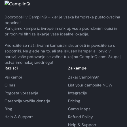
Dobrodošli v CamplinQ – kjer je vsaka kampirska pustolovščina
popolna!
Ponujamo kampe iz Evrope in onkraj, vse z podrobnimi opisi in
priročnimi filtri za iskanje vaše idealne lokacije.
Pridružite se naši živahni kampirski skupnosti in povežite se s
sopotniki. Ne glede na to, ali ste izkušen kamper ali prvič v
naravi, vaše potovanje se začne tukaj na CamplinQ.com. Skupaj
ustvarimo nekaj izrednega!
Razišči
Za kampe
Vsi kampi
Zakaj CamplinQ?
O nas
List your campsite NOW
Pogosta vprašanja
Integracije
Garancija vračila denarja
Pricing
Blog
Camp Maps
Help & Support
Refund Policy
Help & Support