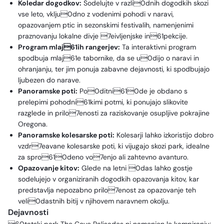
Koledar dogodkov:
Sodelujte v razli0dnih dogodkih skozi
vse leto, vklju0dno z vodenimi pohodi v naravi,
opazovanjem ptic in sezonskimi festivalih, namenjenimi
praznovanju lokalne divje 7eivljenjske in61pekcije.
Program mlaj61ih rangerjev:
Ta interaktivni program
spodbuja mlaj61e tabornike, da se u0dijo o naravi in
ohranjanju, ter jim ponuja zabavne dejavnosti, ki spodbujajo
ljubezen do narave.
Panoramske poti:
Po0ditni610de je obdano s
prelepimi pohodni61kimi potmi, ki ponujajo slikovite
razglede in prilo7enosti za raziskovanje osupljive pokrajine
Oregona.
Panoramske kolesarske poti:
Kolesarji lahko izkoristijo dobro
vzdr7eavane kolesarske poti, ki vijugajo skozi park, idealne
za spro610deno vo7enjo ali zahtevno avanturo.
Opazovanje kitov:
Glede na letni 0das lahko gostje
sodelujejo v organiziranih dogodkih opazovanja kitov, kar
predstavlja nepozabno prilo7enost za opazovanje teh
veli0dastnih bitij v njihovem naravnem okolju.
Dejavnosti