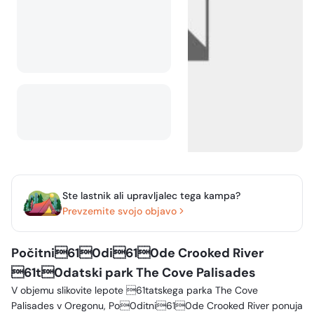
Ste lastnik ali upravljalec tega kampa?
Prevzemite svojo objavo
Počitni610di610de Crooked River
61t0datski park The Cove Palisades
V objemu slikovite lepote 61tatskega parka The Cove
Palisades v Oregonu, Po0ditni610de Crooked River ponuja