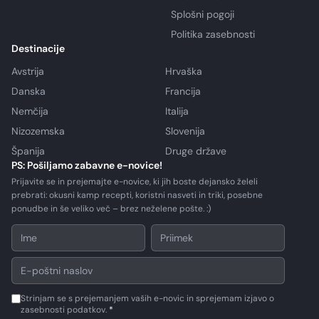
Splošni pogoji
Politika zasebnosti
Destinacije
Avstrija
Hrvaška
Danska
Francija
Nemčija
Italija
Nizozemska
Slovenija
Španija
Druge države
PS: Pošiljamo zabavne e-novice!
Prijavite se in prejemajte e-novice, ki jih boste dejansko želeli
prebrati: okusni kamp recepti, koristni nasveti in triki, posebne
ponudbe in še veliko več – brez neželene pošte. :)
Strinjam se s prejemanjem vaših e-novic in sprejemam izjavo o
zasebnosti podatkov.
*