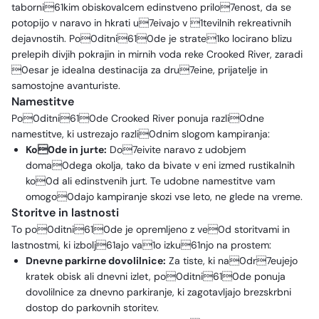
taborni61kim obiskovalcem edinstveno prilo7enost, da se
potopijo v naravo in hkrati u7eivajo v 1tevilnih rekreativnih
dejavnostih. Po0ditni610de je strate1ko locirano blizu
prelepih divjih pokrajin in mirnih voda reke Crooked River, zaradi
0esar je idealna destinacija za dru7eine, prijatelje in
samostojne avanturiste.
Namestitve
Po0ditni610de Crooked River ponuja razli0dne
namestitve, ki ustrezajo razli0dnim slogom kampiranja:
Ko0de in jurte:
Do7eivite naravo z udobjem
doma0dega okolja, tako da bivate v eni izmed rustikalnih
ko0d ali edinstvenih jurt. Te udobne namestitve vam
omogo0dajo kampiranje skozi vse leto, ne glede na vreme.
Storitve in lastnosti
To po0ditni610de je opremljeno z ve0d storitvami in
lastnostmi, ki izbolj61ajo va1o izku61njo na prostem:
Dnevne parkirne dovolilnice:
Za tiste, ki na0dr7eujejo
kratek obisk ali dnevni izlet, po0ditni610de ponuja
dovolilnice za dnevno parkiranje, ki zagotavljajo brezskrbni
dostop do parkovnih storitev.