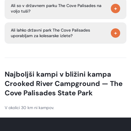
Državni park The Cove Palisades ima nekaj parcel za
Ali so v državnem parku The Cove Palisades na
kampiranje po načelu »prvi pride, prvi melje« spomladi in
+
voljo tuši?
jeseni.
Da. Park je od februarja 2024 naveden med državnimi
Ali lahko državni park The Cove Palisades
parki Oregona, ki dovoljujejo tuše tudi za ne-kampiste.
+
uporabljam za kolesarske izlete?
Pot Scenic Bikeway z imenom Crooked River Canyon
poteka blizu kampa Palisades Campground in vključuje
razglede na sotesko Crooked River Canyon ter bližnje
bazaltne pečine.
Najboljši kampi v bližini kampa
Crooked River Campground — The
Cove Palisades State Park
V okolici 30 km ni kampov.