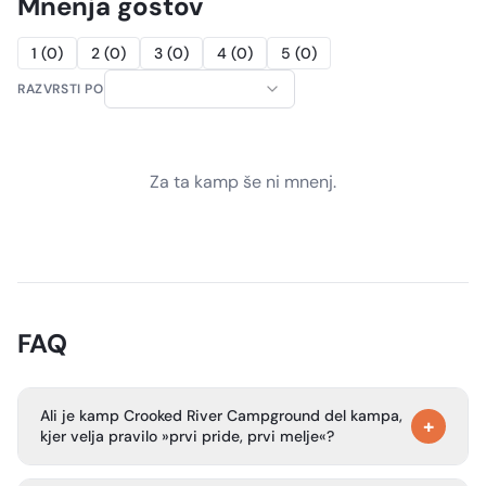
Mnenja gostov
1
(
0
)
2
(
0
)
3
(
0
)
4
(
0
)
5
(
0
)
RAZVRSTI PO
Za ta kamp še ni mnenj.
FAQ
Ali je kamp Crooked River Campground del kampa,
+
kjer velja pravilo »prvi pride, prvi melje«?