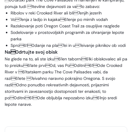
60tatski park The Cove Palisades ni namenjen le kampiranju;
ponuja tudi 1tevilne dejavnosti za va1o zabavo:
Ribolov v reki Crooked River ali bli7enjih jezerih
Vo7enja z ladjo in kajaka61enje po mirnih vodah
Raziskovanje poti Oregon Coast Trail za osupljive razglede
Sodelovanje v prostovoljskih programih za ohranjanje lepote
parka
Spro610danje na pla7ei in u7eivanje piknikov ob vodi
Na0drtujte svoj obisk
Ne glede na to, ali ste izku61en taborni61ki obiskovalec ali pa
to preizku61ate prvi0d, vas Po0ditni610de Crooked
River v 61tatskem parku The Cove Palisades vabi, da
razi61ete 7eivahno naravno pokrajino Oregona. S svojo
razli0dno ponudbo rekreativnih dejavnosti, prijaznimi
storitvami in zavezanostjo dostopnosti ter enakosti, to
po0ditni610de obljublja nepozabno izku61njo sredi
lepote narave.