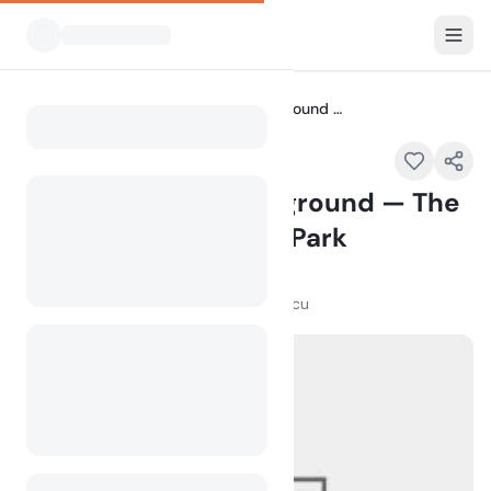
Vsi kampi
Crooked River Campground — The Cove Palisades State Park
Home
Crooked River Campground — The
Cove Palisades State Park
7300 Jordan Rd, Culver, OR 97734,
100
+
ogledov v zadnjem mesecu