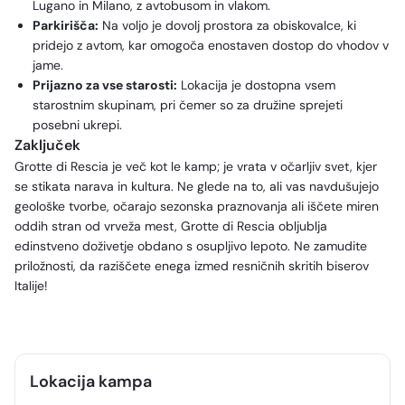
Lugano in Milano, z avtobusom in vlakom.
Parkirišča:
Na voljo je dovolj prostora za obiskovalce, ki
pridejo z avtom, kar omogoča enostaven dostop do vhodov v
jame.
Prijazno za vse starosti:
Lokacija je dostopna vsem
starostnim skupinam, pri čemer so za družine sprejeti
posebni ukrepi.
Zaključek
Grotte di Rescia je več kot le kamp; je vrata v očarljiv svet, kjer
se stikata narava in kultura. Ne glede na to, ali vas navdušujejo
geološke tvorbe, očarajo sezonska praznovanja ali iščete miren
oddih stran od vrveža mest, Grotte di Rescia obljublja
edinstveno doživetje obdano s osupljivo lepoto. Ne zamudite
priložnosti, da raziščete enega izmed resničnih skritih biserov
Italije!
Lokacija kampa