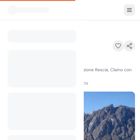
Vsi kampi
Grotte di Rescia
Home
Grotte di Rescia
Grotte di Rescia, Via Porlezza 63, Frazione Rescia, Claino con
Osteno, Como, Italy, 22010
100
+
ogledov v zadnjem mesecu