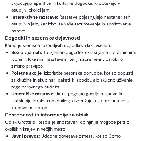
vključujejo aperitive in kulturne dogodke, ki potekajo v
osupljivi okolici jam.
Interaktivne razstave:
Razstave pojasnjujejo nastanek teh
osupljivih jam, kar izboljša vaše razumevanje in spoštovanje
narave.
Dogodki in sezonske dejavnosti
Kamp je središče razburljivih dogodkov skozi vse leto:
Božič v jamah:
Ta izjemen dogodek okrasi jame s prazničnimi
lučmi in lokalnimi razstavami ter jih spremeni v čarobno
zimsko pravljico.
Poletne akcije:
Izkoristite sezonske ponudbe, kot so popusti
za družine in skupinski paketi, ki spodbujajo skupno uživanje
tega naravnega čudeža.
Umetniške razstave:
Jame pogosto gostijo razstave in
instalacije lokalnih umetnikov, ki združujejo lepoto narave s
kreativnim izrazom.
Dostopnost in informacije za obisk
Obisk Grotte di Rescia je enostaven, do njih je mogoče priti iz
okoliških krajev in večjih mest:
Javni prevoz:
Udobne povezave z mesti, kot so Como,