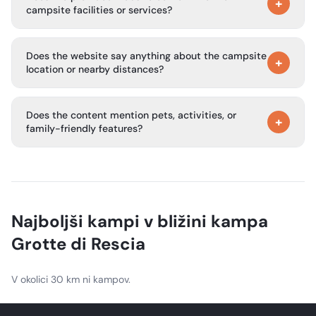
campsite itself. It appears to show unrelated casino and
+
campsite facilities or services?
betting information instead.
No. The text does not provide any details about campsite
Does the website say anything about the campsite
facilities, sanitary blocks, parking, food, or other visitor
+
location or nearby distances?
services.
No. There is no campsite location, access, or distance
Does the content mention pets, activities, or
information in the provided content.
+
family-friendly features?
No. The provided text does not mention pets, activities, or
whether the campsite is suitable for families.
Najboljši kampi v bližini kampa
Grotte di Rescia
V okolici 30 km ni kampov.