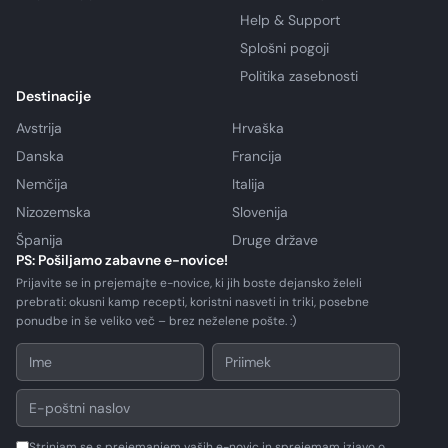
Help & Support
Splošni pogoji
Politika zasebnosti
Destinacije
Avstrija
Hrvaška
Danska
Francija
Nemčija
Italija
Nizozemska
Slovenija
Španija
Druge države
PS: Pošiljamo zabavne e-novice!
Prijavite se in prejemajte e-novice, ki jih boste dejansko želeli
prebrati: okusni kamp recepti, koristni nasveti in triki, posebne
ponudbe in še veliko več – brez neželene pošte. :)
Strinjam se s prejemanjem vaših e-novic in sprejemam izjavo o