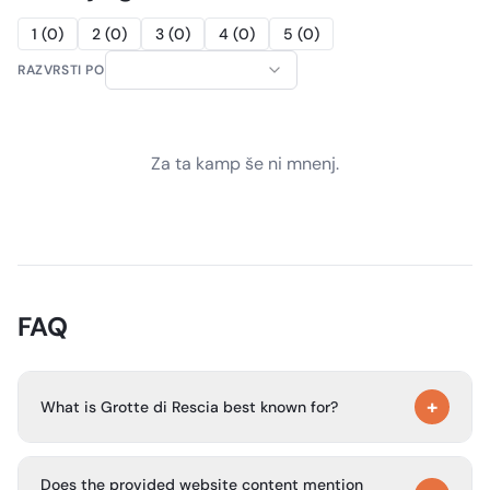
1
(
0
)
2
(
0
)
3
(
0
)
4
(
0
)
5
(
0
)
RAZVRSTI PO
Za ta kamp še ni mnenj.
FAQ
+
What is Grotte di Rescia best known for?
The site content available here does not describe the
Does the provided website content mention