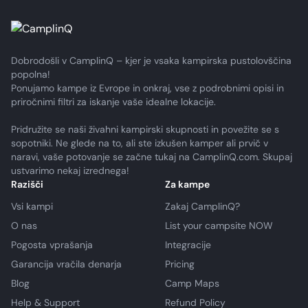
Dobrodošli v CamplinQ – kjer je vsaka kampirska pustolovščina
popolna!
Ponujamo kampe iz Evrope in onkraj, vse z podrobnimi opisi in
priročnimi filtri za iskanje vaše idealne lokacije.
Pridružite se naši živahni kampirski skupnosti in povežite se s
sopotniki. Ne glede na to, ali ste izkušen kamper ali prvič v
naravi, vaše potovanje se začne tukaj na CamplinQ.com. Skupaj
ustvarimo nekaj izrednega!
Razišči
Za kampe
Vsi kampi
Zakaj CamplinQ?
O nas
List your campsite NOW
Pogosta vprašanja
Integracije
Garancija vračila denarja
Pricing
Blog
Camp Maps
Help & Support
Refund Policy