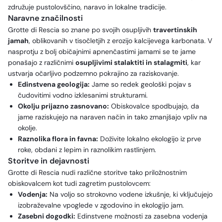
združuje pustolovščino, naravo in lokalne tradicije.
Naravne značilnosti
Grotte di Rescia so znane po svojih osupljivih
travertinskih
jamah
, oblikovanih v tisočletjih z erozijo kalcijevega karbonata. V
nasprotju z bolj običajnimi apnenčastimi jamami se te jame
ponašajo z različnimi
osupljivimi stalaktiti in stalagmiti
, kar
ustvarja očarljivo podzemno pokrajino za raziskovanje.
Edinstvena geologija:
Jame so redek geološki pojav s
čudovitimi vodno izklesanimi strukturami.
Okolju prijazno zasnovano:
Obiskovalce spodbujajo, da
jame raziskujejo na naraven način in tako zmanjšajo vpliv na
okolje.
Raznolika flora in favna:
Doživite lokalno ekologijo iz prve
roke, obdani z lepim in raznolikim rastlinjem.
Storitve in dejavnosti
Grotte di Rescia nudi različne storitve tako priložnostnim
obiskovalcem kot tudi zagretim pustolovcem:
Vodenja:
Na voljo so strokovno vodene izkušnje, ki vključujejo
izobraževalne vpoglede v zgodovino in ekologijo jam.
Zasebni dogodki:
Edinstvene možnosti za zasebna vodenja