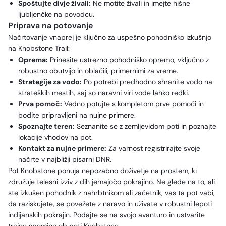
Spoštujte divje živali:
Ne motite živali in imejte hišne
ljubljenčke na povodcu.
Priprava na potovanje
Načrtovanje vnaprej je ključno za uspešno pohodniško izkušnjo
na Knobstone Trail:
Oprema:
Prinesite ustrezno pohodniško opremo, vključno z
robustno obutvijo in oblačili, primernimi za vreme.
Strategije za vodo:
Po potrebi predhodno shranite vodo na
strateških mestih, saj so naravni viri vode lahko redki.
Prva pomoč:
Vedno potujte s kompletom prve pomoči in
bodite pripravljeni na nujne primere.
Spoznajte teren:
Seznanite se z zemljevidom poti in poznajte
lokacije vhodov na pot.
Kontakt za nujne primere:
Za varnost registrirajte svoje
načrte v najbližji pisarni DNR.
Pot Knobstone ponuja nepozabno doživetje na prostem, ki
združuje telesni izziv z dih jemajočo pokrajino. Ne glede na to, ali
ste izkušen pohodnik z nahrbtnikom ali začetnik, vas ta pot vabi,
da raziskujete, se povežete z naravo in uživate v robustni lepoti
indijanskih pokrajin. Podajte se na svojo avanturo in ustvarite