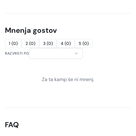
Mnenja gostov
1
(
0
)
2
(
0
)
3
(
0
)
4
(
0
)
5
(
0
)
RAZVRSTI PO
Za ta kamp še ni mnenj.
FAQ