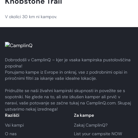
Knobstone Trail
V okolici 30 km ni kampov.
Dobrodošli v CamplinQ – kjer je vsaka kampirska pustolovščina
popolna!
Ponujamo kampe iz Evrope in onkraj, vse z podrobnimi opisi in
priročnimi filtri za iskanje vaše idealne lokacije.
Pridružite se naši živahni kampirski skupnosti in povežite se s
sopotniki. Ne glede na to, ali ste izkušen kamper ali prvič v
naravi, vaše potovanje se začne tukaj na CamplinQ.com. Skupaj
ustvarimo nekaj izrednega!
Razišči
Za kampe
Vsi kampi
Zakaj CamplinQ?
O nas
List your campsite NOW