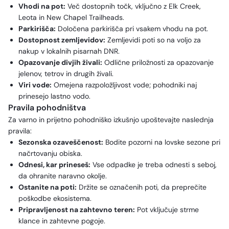
Vhodi na pot:
Več dostopnih točk, vključno z Elk Creek,
Leota in New Chapel Trailheads.
Parkirišča:
Določena parkirišča pri vsakem vhodu na pot.
Dostopnost zemljevidov:
Zemljevidi poti so na voljo za
nakup v lokalnih pisarnah DNR.
Opazovanje divjih živali:
Odlične priložnosti za opazovanje
jelenov, tetrov in drugih živali.
Viri vode:
Omejena razpoložljivost vode; pohodniki naj
prinesejo lastno vodo.
Pravila pohodništva
Za varno in prijetno pohodniško izkušnjo upoštevajte naslednja
pravila:
Sezonska ozaveščenost:
Bodite pozorni na lovske sezone pri
načrtovanju obiska.
Odnesi, kar prineseš:
Vse odpadke je treba odnesti s seboj,
da ohranite naravno okolje.
Ostanite na poti:
Držite se označenih poti, da preprečite
poškodbe ekosistema.
Pripravljenost na zahtevno teren:
Pot vključuje strme
klance in zahtevne pogoje.