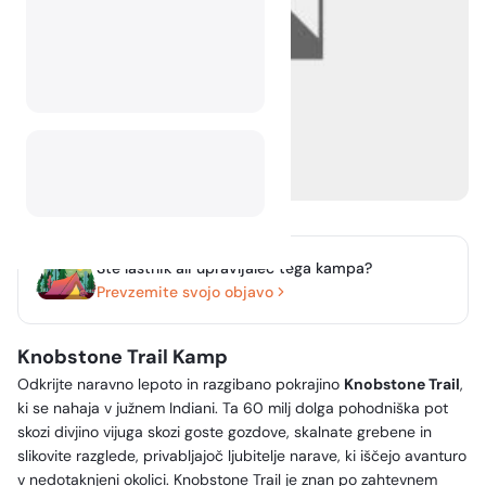
Ste lastnik ali upravljalec tega kampa?
Prevzemite svojo objavo
Knobstone Trail Kamp
Odkrijte naravno lepoto in razgibano pokrajino
Knobstone Trail
,
ki se nahaja v južnem Indiani. Ta 60 milj dolga pohodniška pot
skozi divjino vijuga skozi goste gozdove, skalnate grebene in
slikovite razglede, privabljajoč ljubitelje narave, ki iščejo avanturo
v nedotaknjeni okolici. Knobstone Trail je znan po zahtevnem