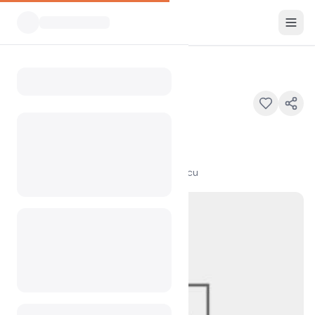
Vsi kampi
Knobstone Trail
Home
Knobstone Trail
IN
100
+
ogledov v zadnjem mesecu