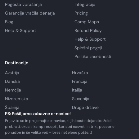
Pogosta vprašanja
Integracije
Garancija vračila denarja
Pricing
Blog
Camp Maps
Help & Support
Refund Policy
Help & Support
Splošni pogoji
Politika zasebnosti
Destinacije
Avstrija
Hrvaška
Danska
Francija
Nemčija
Italija
Nizozemska
Slovenija
Španija
Druge države
PS: Pošiljamo zabavne e-novice!
Prijavite se in prejemajte e-novice, ki jih boste dejansko želeli
prebrati: okusni kamp recepti, koristni nasveti in triki, posebne
ponudbe in še veliko več – brez neželene pošte. :)