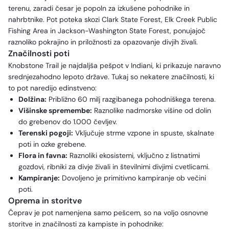
terenu, zaradi česar je popoln za izkušene pohodnike in
nahrbtnike. Pot poteka skozi Clark State Forest, Elk Creek Public
Fishing Area in Jackson-Washington State Forest, ponujajoč
raznoliko pokrajino in priložnosti za opazovanje divjih živali.
Značilnosti poti
Knobstone Trail je najdaljša pešpot v Indiani, ki prikazuje naravno
srednjezahodno lepoto države. Tukaj so nekatere značilnosti, ki
to pot naredijo edinstveno:
Dolžina:
Približno 60 milj razgibanega pohodniškega terena.
Višinske spremembe:
Raznolike nadmorske višine od dolin
do grebenov do 1.000 čevljev.
Terenski pogoji:
Vključuje strme vzpone in spuste, skalnate
poti in ozke grebene.
Flora in favna:
Raznoliki ekosistemi, vključno z listnatimi
gozdovi, ribniki za divje živali in številnimi divjimi cvetlicami.
Kampiranje:
Dovoljeno je primitivno kampiranje ob večini
poti.
Oprema in storitve
Čeprav je pot namenjena samo pešcem, so na voljo osnovne
storitve in značilnosti za kampiste in pohodnike: