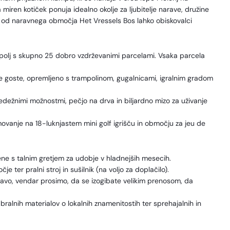
miren kotiček ponuja idealno okolje za ljubitelje narave, družine
od naravnega območja Het Vressels Bos lahko obiskovalci
olj s skupno 25 dobro vzdrževanimi parcelami. Vsaka parcela
še goste, opremljeno s trampolinom, gugalnicami, igralnim gradom
sedežnimi možnostmi, pečjo na drva in biljardno mizo za uživanje
kmovanje na 18-luknjastem mini golf igrišču in območju za jeu de
ene s talnim gretjem za udobje v hladnejših mesecih.
 ter pralni stroj in sušilnik (na voljo za doplačilo).
avo, vendar prosimo, da se izogibate velikim prenosom, da
 bralnih materialov o lokalnih znamenitostih ter sprehajalnih in