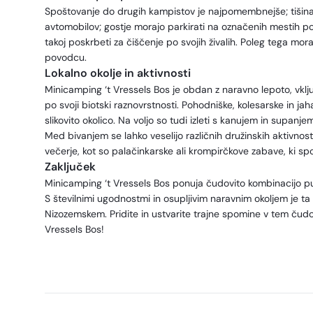
Spoštovanje do drugih kampistov je najpomembnejše; tišina j
avtomobilov; gostje morajo parkirati na označenih mestih po 
takoj poskrbeti za čiščenje po svojih živalih. Poleg tega mora
povodcu.
Lokalno okolje in aktivnosti
Minicamping ‘t Vressels Bos je obdan z naravno lepoto, vklj
po svoji biotski raznovrstnosti. Pohodniške, kolesarske in j
slikovito okolico. Na voljo so tudi izleti s kanujem in supanjem 
Med bivanjem se lahko veselijo različnih družinskih aktivnos
večerje, kot so palačinkarske ali krompirčkove zabave, ki 
Zaključek
Minicamping ‘t Vressels Bos ponuja čudovito kombinacijo p
S številnimi ugodnostmi in osupljivim naravnim okoljem je t
Nizozemskem. Pridite in ustvarite trajne spomine v tem čudovi
Vressels Bos!