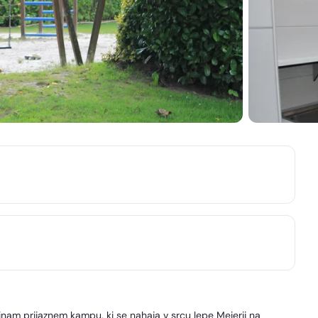
inam prijaznem kampu, ki se nahaja v srcu lepe Meierij na