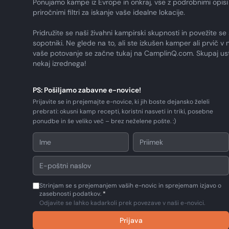
Ponujamo kampe iz Evrope in onkraj, vse z podrobnimi opisi 
priročnimi filtri za iskanje vaše idealne lokacije.
Pridružite se naši živahni kampirski skupnosti in povežite se 
sopotniki. Ne glede na to, ali ste izkušen kamper ali prvič v n
vaše potovanje se začne tukaj na CamplinQ.com. Skupaj us
nekaj izrednega!
PS: Pošiljamo zabavne e-novice!
Prijavite se in prejemajte e-novice, ki jih boste dejansko želeli
prebrati: okusni kamp recepti, koristni nasveti in triki, posebne
ponudbe in še veliko več – brez neželene pošte. :)
Strinjam se s prejemanjem vaših e-novic in sprejemam izjavo o
zasebnosti podatkov.
*
Odjavite se lahko kadarkoli prek povezave v naši e-novici.
Prijava