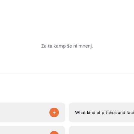
Za ta kamp še ni mnenj.
+
What kind of pitches and fac
Sint-Oedenrode, North Brabant.
The campsite has 25 pitches s