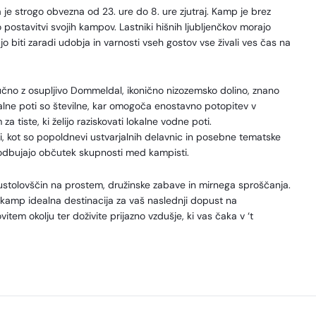
e strogo obvezna od 23. ure do 8. ure zjutraj. Kamp je brez
postavitvi svojih kampov. Lastniki hišnih ljubljenčkov morajo
jo biti zaradi udobja in varnosti vseh gostov vse živali ves čas na
učno z osupljivo Dommeldal, ikonično nizozemsko dolino, znano
ahalne poti so številne, kar omogoča enostavno potopitev v
za tiste, ki želijo raziskovati lokalne vodne poti.
ti, kot so popoldnevi ustvarjalnih delavnic in posebne tematske
spodbujajo občutek skupnosti med kampisti.
ustolovščin na prostem, družinske zabave in mirnega sproščanja.
a kamp idealna destinacija za vaš naslednji dopust na
tem okolju ter doživite prijazno vzdušje, ki vas čaka v ‘t