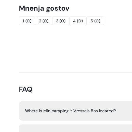
Mnenja gostov
1
(
0
)
2
(
0
)
3
(
0
)
4
(
0
)
5
(
0
)
FAQ
Where is Minicamping 't Vressels Bos located?
The campsite is located in the heart of the Meierij, in 