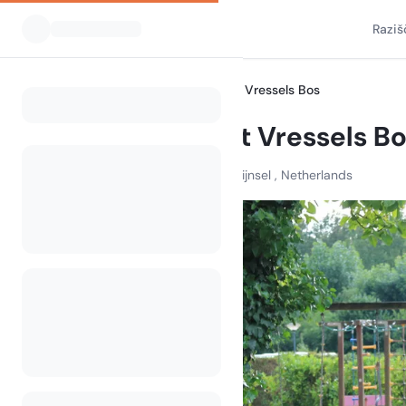
Raziš
Vsi kampi
Minicamping ‘t Vressels Bos
Home
Minicamping ‘t Vressels B
Vresselse Akkers , 5491 PG Nijnsel , Netherlands