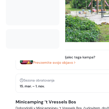
Ste lastnik ali upravljalec tega kampa?
Prevzemite svojo objavo
Sezona obratovanja
15. mar.
–
1. nov.
Minicamping ‘t Vressels Bos
Dobrodošli v Minicampingu ‘t Vressels Bos, čudovitem, druž