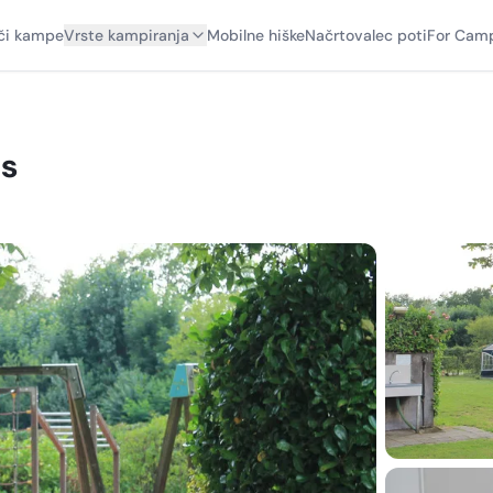
či kampe
Vrste kampiranja
Mobilne hiške
Načrtovalec poti
For Camp
os