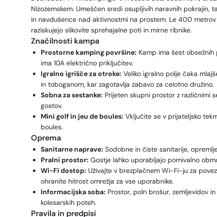
Nizozemskem. Umeščen sredi osupljivih naravnih pokrajin, ta 
in navdušence nad aktivnostmi na prostem. Le 400 metrov 
raziskujejo slikovite sprehajalne poti in mirne ribnike.
Značilnosti kampa
Prostorne kamping površine:
Kamp ima šest obsežnih p
ima 10A električno priključitev.
Igralno igrišče za otroke:
Veliko igralno polje čaka mlaj
in toboganom, kar zagotavlja zabavo za celotno družino.
Sobna za sestanke:
Prijeten skupni prostor z različnimi 
gostov.
Mini golf in jeu de boules:
Vključite se v prijateljsko te
boules.
Oprema
Sanitarne naprave:
Sodobne in čiste sanitarije, opremlj
Pralni prostor:
Gostje lahko uporabljajo pomivalno območje
Wi-Fi dostop:
Uživajte v brezplačnem Wi-Fi-ju za povez
ohranite hitrost omrežja za vse uporabnike.
Informacijska soba:
Prostor, poln brošur, zemljevidov in
kolesarskih poteh.
Pravila in predpisi