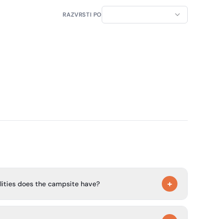
RAZVRSTI PO
+
ilities does the campsite have?
pread over 6 spacious fields. It welcomes touring