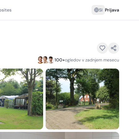
sites
SI
Prijava
100
+
ogledov v zadnjem mesecu