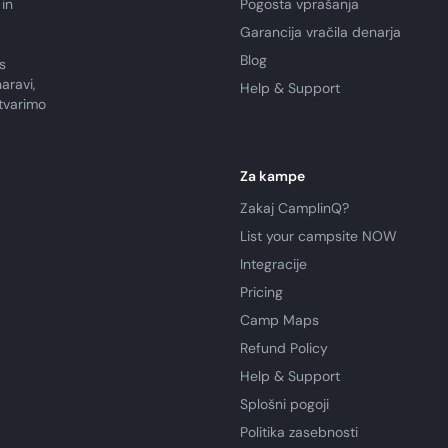
in
Pogosta vprašanja
Garancija vračila denarja
Blog
s
aravi,
Help & Support
tvarimo
Za kampe
Zakaj CamplinQ?
List your campsite NOW
Integracije
Pricing
Camp Maps
Refund Policy
Help & Support
Splošni pogoji
Politika zasebnosti