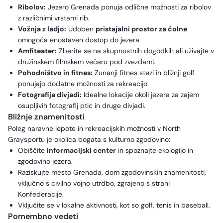
Ribolov:
Jezero Grenada ponuja odlične možnosti za ribolov
z različnimi vrstami rib.
Vožnja z ladjo:
Udoben
pristajalni prostor za čolne
omogoča enostaven dostop do jezera.
Amfiteater:
Zberite se na skupnostnih dogodkih ali uživajte v
družinskem filmskem večeru pod zvezdami.
Pohodništvo in fitnes:
Zunanji fitnes stezi in bližnji golf
ponujajo dodatne možnosti za rekreacijo.
Fotografija divjadi:
Idealne lokacije okoli jezera za zajem
osupljivih fotografij ptic in druge divjadi.
Bližnje znamenitosti
Poleg naravne lepote in rekreacijskih možnosti v North
Graysportu je okolica bogata s kulturno zgodovino:
Obiščite
informacijski center
in spoznajte ekologijo in
zgodovino jezera.
Raziskujte mesto Grenada, dom zgodovinskih znamenitosti,
vključno s civilno vojno utrdbo, zgrajeno s strani
Konfederacije.
Vključite se v lokalne aktivnosti, kot so golf, tenis in baseball.
Pomembno vedeti