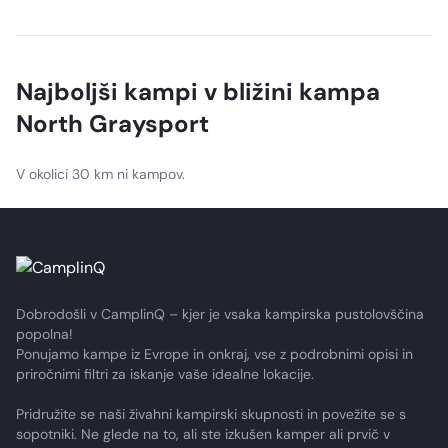
Visitors can enjoy fishing, boating, camping, and
picnicking at Grenada Lake. The area also offers birding,
wildlife photography, baseball fields, fitness trails, golfing,
and tennis.
Najboljši kampi v bližini kampa
North Graysport
V okolici 30 km ni kampov.
Dobrodošli v CamplinQ – kjer je vsaka kampirska pustolovščina
popolna!
Ponujamo kampe iz Evrope in onkraj, vse z podrobnimi opisi in
priročnimi filtri za iskanje vaše idealne lokacije.
Pridružite se naši živahni kampirski skupnosti in povežite se s
sopotniki. Ne glede na to, ali ste izkušen kamper ali prvič v