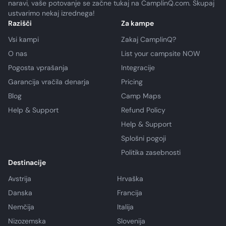
naravi, vaše potovanje se začne tukaj na CamplinQ.com. Skupaj
ustvarimo nekaj izrednega!
Razišči
Za kampe
Vsi kampi
Zakaj CamplinQ?
O nas
List your campsite NOW
Pogosta vprašanja
Integracije
Garancija vračila denarja
Pricing
Blog
Camp Maps
Help & Support
Refund Policy
Help & Support
Splošni pogoji
Politika zasebnosti
Destinacije
Avstrija
Hrvaška
Danska
Francija
Nemčija
Italija
Nizozemska
Slovenija