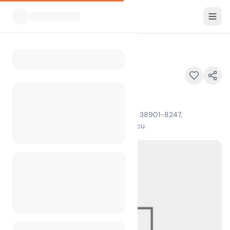
Vsi kampi
North Graysport
Home
North Graysport
2202 Scenic Loop 333, Grenada, MS 38901-8247,
100
+
ogledov v zadnjem mesecu