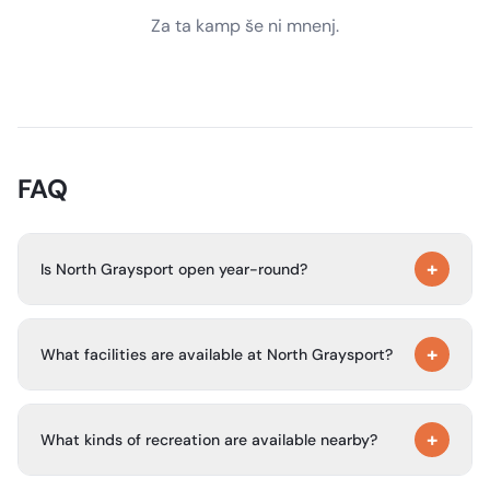
Za ta kamp še ni mnenj.
FAQ
+
Is North Graysport open year-round?
Yes. The campground is open year round.
+
What facilities are available at North Graysport?
The campground has 50 campsites with water and
+
electric hookups. Sewer hookups have been added to
What kinds of recreation are available nearby?
campsites 1-50, and other amenities include hot
showers, a boat ramp, and an amphitheater.