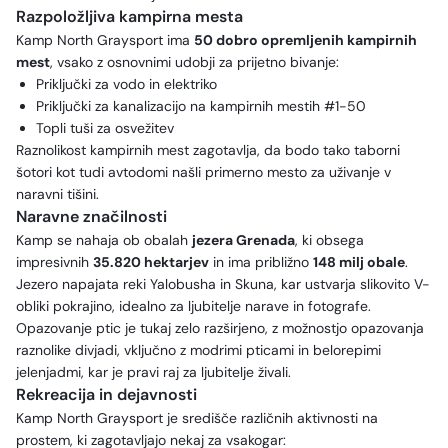
Razpoložljiva kampirna mesta
Kamp North Graysport ima
50 dobro opremljenih kampirnih
mest
, vsako z osnovnimi udobji za prijetno bivanje:
Priključki za vodo in elektriko
Priključki za kanalizacijo na kampirnih mestih #1-50
Topli tuši za osvežitev
Raznolikost kampirnih mest zagotavlja, da bodo tako taborni
šotori kot tudi avtodomi našli primerno mesto za uživanje v
naravni tišini.
Naravne značilnosti
Kamp se nahaja ob obalah
jezera Grenada
, ki obsega
impresivnih
35.820 hektarjev
in ima približno
148 milj obale
.
Jezero napajata reki Yalobusha in Skuna, kar ustvarja slikovito V-
obliki pokrajino, idealno za ljubitelje narave in fotografe.
Opazovanje ptic je tukaj zelo razširjeno, z možnostjo opazovanja
raznolike divjadi, vključno z modrimi pticami in belorepimi
jelenjadmi, kar je pravi raj za ljubitelje živali.
Rekreacija in dejavnosti
Kamp North Graysport je središče različnih aktivnosti na
prostem, ki zagotavljajo nekaj za vsakogar: