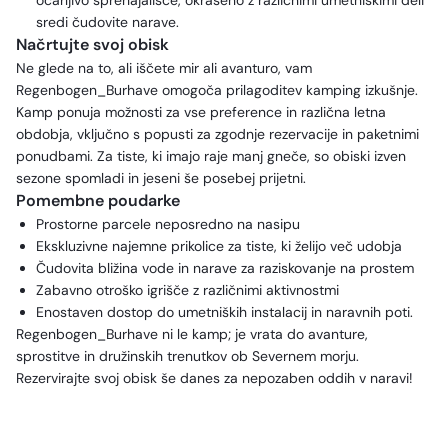
očarljivo sprehajališče, okrašeno z različnimi umetniškimi deli
sredi čudovite narave.
Načrtujte svoj obisk
Ne glede na to, ali iščete mir ali avanturo, vam
Regenbogen_Burhave omogoča prilagoditev kamping izkušnje.
Kamp ponuja možnosti za vse preference in različna letna
obdobja, vključno s popusti za zgodnje rezervacije in paketnimi
ponudbami. Za tiste, ki imajo raje manj gneče, so obiski izven
sezone spomladi in jeseni še posebej prijetni.
Pomembne poudarke
Prostorne parcele neposredno na nasipu
Ekskluzivne najemne prikolice za tiste, ki želijo več udobja
Čudovita bližina vode in narave za raziskovanje na prostem
Zabavno otroško igrišče z različnimi aktivnostmi
Enostaven dostop do umetniških instalacij in naravnih poti.
Regenbogen_Burhave ni le kamp; je vrata do avanture,
sprostitve in družinskih trenutkov ob Severnem morju.
Rezervirajte svoj obisk še danes za nepozaben oddih v naravi!