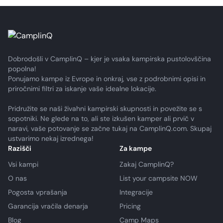
Dobrodošli v CamplinQ – kjer je vsaka kampirska pustolovščina
popolna!
Ponujamo kampe iz Evrope in onkraj, vse z podrobnimi opisi in
priročnimi filtri za iskanje vaše idealne lokacije.
Pridružite se naši živahni kampirski skupnosti in povežite se s
sopotniki. Ne glede na to, ali ste izkušen kamper ali prvič v
naravi, vaše potovanje se začne tukaj na CamplinQ.com. Skupaj
ustvarimo nekaj izrednega!
Razišči
Za kampe
Vsi kampi
Zakaj CamplinQ?
O nas
List your campsite NOW
Pogosta vprašanja
Integracije
Garancija vračila denarja
Pricing
Blog
Camp Maps