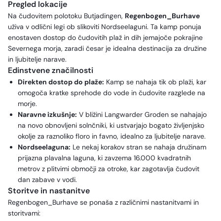
Pregled lokacije
Na čudovitem polotoku Butjadingen,
Regenbogen_Burhave
uživa v odlični legi ob slikoviti Nordseelaguni. Ta kamp ponuja
enostaven dostop do čudovitih plaž in dih jemajoče pokrajine
Severnega morja, zaradi česar je idealna destinacija za družine
in ljubitelje narave.
Edinstvene značilnosti
Direkten dostop do plaže:
Kamp se nahaja tik ob plaži, kar
omogoča kratke sprehode do vode in čudovite razglede na
morje.
Naravne izkušnje:
V bližini Langwarder Groden se nahajajo
na novo obnovljeni solnčniki, ki ustvarjajo bogato življenjsko
okolje za raznoliko floro in favno, idealno za ljubitelje narave.
Nordseelaguna:
Le nekaj korakov stran se nahaja družinam
prijazna plavalna laguna, ki zavzema 16.000 kvadratnih
metrov z plitvimi območji za otroke, kar zagotavlja čudovit
dan zabave v vodi.
Storitve in nastanitve
Regenbogen_Burhave se ponaša z različnimi nastanitvami in
storitvami: