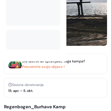
Ste lastnik ali upravljalec tega kampa?
Prevzemite svojo objavo
Sezona obratovanja
15. apr.
–
5. okt.
Regenbogen_Burhave Kamp