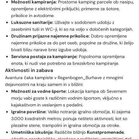
Možnosti kampiranja:
Prostorne kamping parcele ob nasipu,
opremljene z električnimi priključki, primerne za šotore,
prikolice in avtodome.
Luksuzne sanitarije:
Uživajte v sodobnem udobju z
zasebnimi tuši in WC-ji, ki so na voljo v določenih kategorijah.
Družinam prijazne najemne prikolice:
Dobro opremljene
najemne prikolice za do pet oseb, popolne za družine, ki želijo
bivati blizu narave brez izgube udobja.
Servisna postaja za kampiranje:
Popolnoma opremljena
enota, ki nudi vse potrebno za brezskrbno kampiranje.
Aktivnosti in zabava
Avantura čaka kampiste v Regenbogen_Burhave z mnogimi
dejavnostmi na kraju samem in v bližini:
Možnosti za vodne športe:
Lokacija kampa ob Severnem
morju vabi goste k različnim vodnim športom, vključno s
kajakaštvom in veslanjem s pedalini.
Igralne površine:
Veliko notranje igralno območje, ki zajema
3.000 kvadratnih metrov, ponuja nešteto aktivnosti, kot so
plezalne stene, trampolini in igralna območja za otroke.
Umetniška izkušnja:
Raziščite bližnjo
Kunstpromenade
,