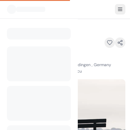
Vsi kampi
Regenbogen Burhave
Home
Regenbogen Burhave
An der Nordseelagune , 26969 Butjadingen , Germany
100
+
ogledov v zadnjem mesecu