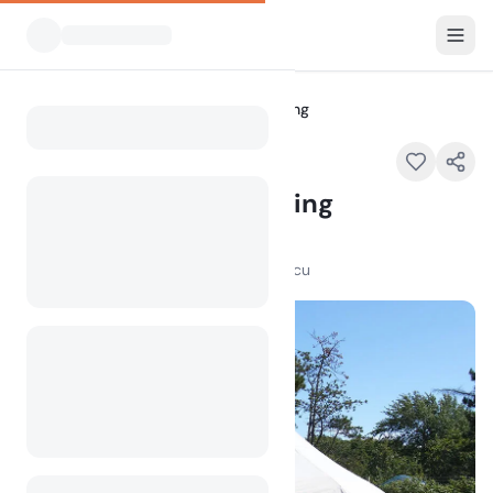
Vsi kampi
Sælvigbugtens Camping
Home
Sælvigbugtens Camping
Stavnsvej , 8305 Sams , Denmark
100
+
ogledov v zadnjem mesecu