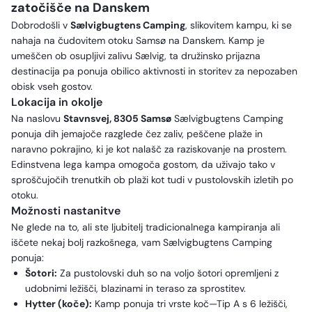
zatočišče na Danskem
Dobrodošli v
Sælvigbugtens Camping
, slikovitem kampu, ki se
nahaja na čudovitem otoku Samsø na Danskem. Kamp je
umeščen ob osupljivi zalivu Sælvig, ta družinsko prijazna
destinacija pa ponuja obilico aktivnosti in storitev za nepozaben
obisk vseh gostov.
Lokacija in okolje
Na naslovu
Stavnsvej, 8305 Samsø
Sælvigbugtens Camping
ponuja dih jemajoče razglede čez zaliv, peščene plaže in
naravno pokrajino, ki je kot nalašč za raziskovanje na prostem.
Edinstvena lega kampa omogoča gostom, da uživajo tako v
sproščujočih trenutkih ob plaži kot tudi v pustolovskih izletih po
otoku.
Možnosti nastanitve
Ne glede na to, ali ste ljubitelj tradicionalnega kampiranja ali
iščete nekaj bolj razkošnega, vam Sælvigbugtens Camping
ponuja:
Šotori:
Za pustolovski duh so na voljo šotori opremljeni z
udobnimi ležišči, blazinami in teraso za sprostitev.
Hytter (koče):
Kamp ponuja tri vrste koč—Tip A s 6 ležišči,