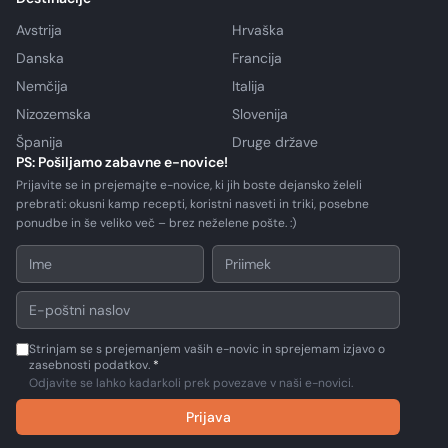
Avstrija
Hrvaška
Danska
Francija
Nemčija
Italija
Nizozemska
Slovenija
Španija
Druge države
PS: Pošiljamo zabavne e-novice!
Prijavite se in prejemajte e-novice, ki jih boste dejansko želeli
prebrati: okusni kamp recepti, koristni nasveti in triki, posebne
ponudbe in še veliko več – brez neželene pošte. :)
Strinjam se s prejemanjem vaših e-novic in sprejemam izjavo o
zasebnosti podatkov.
*
Odjavite se lahko kadarkoli prek povezave v naši e-novici.
Prijava