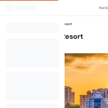
Raziš
Vsi kampi
The Tides RV Resort
Home
The Tides RV Resort
Palmetto, FL