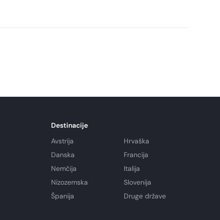
Destinacije
Avstrija
Hrvaška
Danska
Francija
Nemčija
Italija
Nizozemska
Slovenija
Španija
Druge države