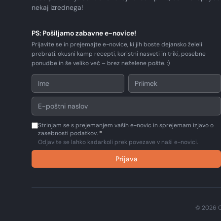
nekaj izrednega!
PS: Pošiljamo zabavne e-novice!
Prijavite se in prejemajte e-novice, ki jih boste dejansko želeli
prebrati: okusni kamp recepti, koristni nasveti in triki, posebne
ponudbe in še veliko več – brez neželene pošte. :)
Strinjam se s prejemanjem vaših e-novic in sprejemam izjavo o
zasebnosti podatkov.
*
Odjavite se lahko kadarkoli prek povezave v naši e-novici.
Prijava
© 2026 C