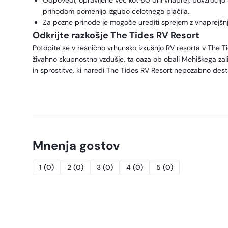
Odpovedi, opravljene več kot 60 dni vnaprej, povzročij
prihodom pomenijo izgubo celotnega plačila.
Za pozne prihode je mogoče urediti sprejem z vnaprejšnj
Odkrijte razkošje The Tides RV Resort
Potopite se v resnično vrhunsko izkušnjo RV resorta v The Tid
živahno skupnostno vzdušje, ta oaza ob obali Mehiškega zaliv
in sprostitve, ki naredi The Tides RV Resort nepozabno desti
Mnenja gostov
1
(
0
)
2
(
0
)
3
(
0
)
4
(
0
)
5
(
0
)