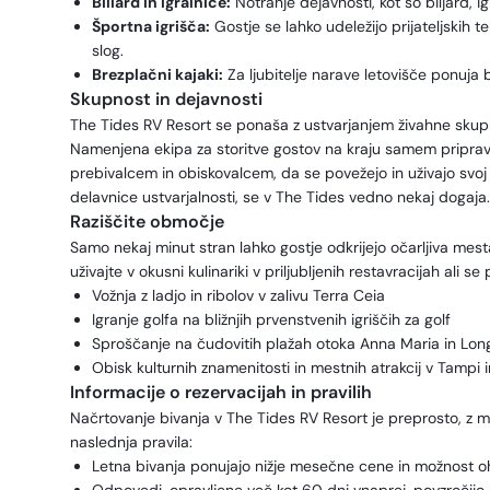
Biliard in igralnice:
Notranje dejavnosti, kot so biljard, i
Športna igrišča:
Gostje se lahko udeležijo prijateljskih t
slog.
Brezplačni kajaki:
Za ljubitelje narave letovišče ponuja b
Skupnost in dejavnosti
The Tides RV Resort se ponaša z ustvarjanjem živahne skupnosti
Namenjena ekipa za storitve gostov na kraju samem pripravl
prebivalcem in obiskovalcem, da se povežejo in uživajo svoj 
delavnice ustvarjalnosti, se v The Tides vedno nekaj dogaja.
Raziščite območje
Samo nekaj minut stran lahko gostje odkrijejo očarljiva mesta
uživajte v okusni kulinariki v priljubljenih restavracijah ali se
Vožnja z ladjo in ribolov v zalivu Terra Ceia
Igranje golfa na bližnjih prvenstvenih igriščih za golf
Sproščanje na čudovitih plažah otoka Anna Maria in Lo
Obisk kulturnih znamenitosti in mestnih atrakcij v Tampi 
Informacije o rezervacijah in pravilih
Načrtovanje bivanja v The Tides RV Resort je preprosto, z 
naslednja pravila:
Letna bivanja ponujajo nižje mesečne cene in možnost oh