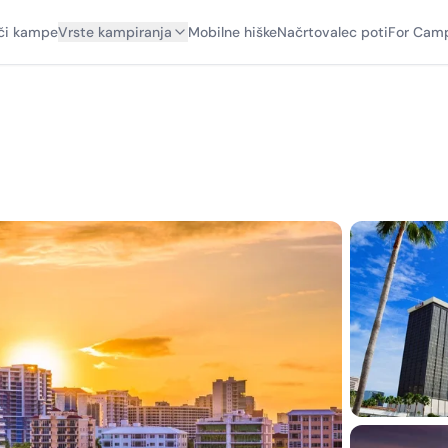
či kampe
Vrste kampiranja
Mobilne hiške
Načrtovalec poti
For Camp