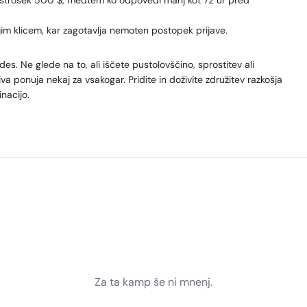
o strošek 500 $, medtem ko odpovedi manj kot 72 ur pred
im klicem, kar zagotavlja nemoten postopek prijave.
es. Ne glede na to, ali iščete pustolovščino, sprostitev ali
a ponuja nekaj za vsakogar. Pridite in doživite združitev razkošja
nacijo.
Za ta kamp še ni mnenj.