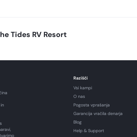
he Tides RV Resort
Razišči
Vsi kampi
čina
O nas
in
Pogosta vprašanja
Garancija vračila denarja
Blog
s
aravi,
Help & Support
tvarimo