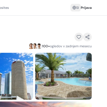
sites
SI
Prijava
100
+
ogledov v zadnjem mesecu