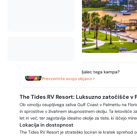
Ste lastnik ali upravljalec tega kampa?
Prevzemite svojo objavo
The Tides RV Resort: Luksuzno zatočišče v 
Ob vznožju osupljivega zaliva Gulf Coast v Palmettu na Flori
in sprostitve v živahnem skupnostnem okolju. Ta letovišče 
let in več, ter zagotavlja idealno okolje za tiste, ki iščejo m
Lokacija in dostopnost
The Tides RV Resort je strateško lociran le kratek sprehod o