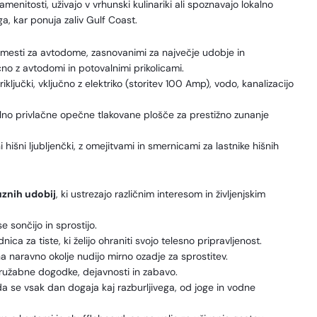
amenitosti, uživajo v vrhunski kulinariki ali spoznavajo lokalno
a, kar ponuja zaliv Gulf Coast.
 mesti za avtodome, zasnovanimi za največje udobje in
čno z avtodomi in potovalnimi prikolicami.
ljučki, vključno z elektriko (storitev 100 Amp), vodo, kanalizacijo
lno privlačne opečne tlakovane plošče za prestižno zunanje
hišni ljubljenčki, z omejitvami in smernicami za lastnike hišnih
uznih udobij
, ki ustrezajo različnim interesom in življenjskim
sončijo in sprostijo.
a za tiste, ki želijo ohraniti svojo telesno pripravljenost.
na naravno okolje nudijo mirno ozadje za sprostitev.
 družabne dogodke, dejavnosti in zabavo.
da se vsak dan dogaja kaj razburljivega, od joge in vodne