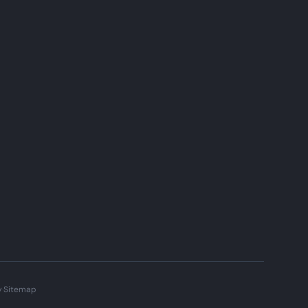
y
·
Sitemap