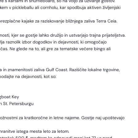
gre s kartami in shuffleboard, so na voljo za uživanje gostov.
ekem v pickleballu ali cornholu, kar spodbuja aktiven življenjski
rezplačne kajake za raziskovanje bližnjega zaliva Terra Ceia.
, kjer se gostje lahko družijo in ustvarjajo trajna prijateljstva.
ja raznolik izbor dogodkov in dejavnosti, ki omogočajo
čas. Ne glede na to, ali gre za tematske večere bingo ali
 in znamenitosti zaliva Gulf Coast. Raziščite lokalne trgovine,
 podajte na dejavnosti, kot so:
ngboat Key
in St. Petersburgu
možnostmi za kratkoročne in letne najeme. Gostje naj upoštevajo
ranitve istega mesta leto za letom.