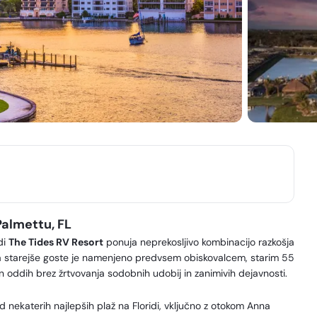
Palmettu, FL
di
The Tides RV Resort
ponuja neprekosljivo kombinacijo razkošja
za starejše goste je namenjeno predvsem obiskovalcem, starim 55
iren oddih brez žrtvovanja sodobnih udobij in zanimivih dejavnosti.
d nekaterih najlepših plaž na Floridi, vključno z otokom Anna