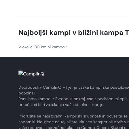
Najboljši kampi v bližini kampa
T
V okolici 30 km ni kampov.
Dobrodošli v CamplinQ – kjer je vsaka kampirska pustolovš
popolna!
Ponujamo kampe iz Evrope in onkraj, vse z podrobnimi opisi 
priročnimi filtri za iskanje vaše idealne lokacije.
Pridružite se naši živahni kampirski skupnosti in povežite se 
sopotniki. Ne glede na to, ali ste izkušen kamper ali prvič v n
vaše potovanje se začne tukaj na CamplinQ.com. Skupaj us