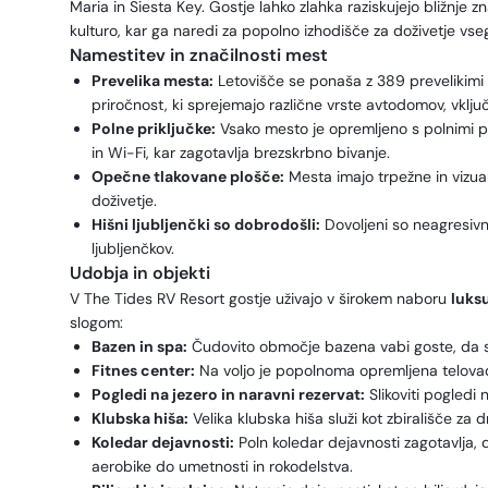
Maria in Siesta Key. Gostje lahko zlahka raziskujejo bližnje zn
kulturo, kar ga naredi za popolno izhodišče za doživetje vseg
Namestitev in značilnosti mest
Prevelika mesta:
Letovišče se ponaša z 389 prevelikimi
priročnost, ki sprejemajo različne vrste avtodomov, vklju
Polne priključke:
Vsako mesto je opremljeno s polnimi prik
in Wi-Fi, kar zagotavlja brezskrbno bivanje.
Opečne tlakovane plošče:
Mesta imajo trpežne in vizua
doživetje.
Hišni ljubljenčki so dobrodošli:
Dovoljeni so neagresivni 
ljubljenčkov.
Udobja in objekti
V The Tides RV Resort gostje uživajo v širokem naboru
luks
slogom:
Bazen in spa:
Čudovito območje bazena vabi goste, da se 
Fitnes center:
Na voljo je popolnoma opremljena telovadnic
Pogledi na jezero in naravni rezervat:
Slikoviti pogledi 
Klubska hiša:
Velika klubska hiša služi kot zbirališče za
Koledar dejavnosti:
Poln koledar dejavnosti zagotavlja, 
aerobike do umetnosti in rokodelstva.