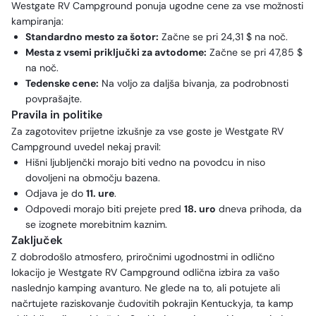
Westgate RV Campground ponuja ugodne cene za vse možnosti
kampiranja:
Standardno mesto za šotor:
Začne se pri 24,31 $ na noč.
Mesta z vsemi priključki za avtodome:
Začne se pri 47,85 $
na noč.
Tedenske cene:
Na voljo za daljša bivanja, za podrobnosti
povprašajte.
Pravila in politike
Za zagotovitev prijetne izkušnje za vse goste je Westgate RV
Campground uvedel nekaj pravil:
Hišni ljubljenčki morajo biti vedno na povodcu in niso
dovoljeni na območju bazena.
Odjava je do
11. ure
.
Odpovedi morajo biti prejete pred
18. uro
dneva prihoda, da
se izognete morebitnim kaznim.
Zaključek
Z dobrodošlo atmosfero, priročnimi ugodnostmi in odlično
lokacijo je Westgate RV Campground odlična izbira za vašo
naslednjo kamping avanturo. Ne glede na to, ali potujete ali
načrtujete raziskovanje čudovitih pokrajin Kentuckyja, ta kamp