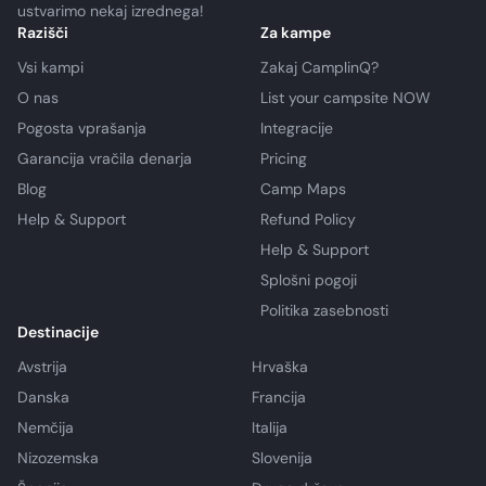
ustvarimo nekaj izrednega!
Razišči
Za kampe
Vsi kampi
Zakaj CamplinQ?
O nas
List your campsite NOW
Pogosta vprašanja
Integracije
Garancija vračila denarja
Pricing
Blog
Camp Maps
Help & Support
Refund Policy
Help & Support
Splošni pogoji
Politika zasebnosti
Destinacije
Avstrija
Hrvaška
Danska
Francija
Nemčija
Italija
Nizozemska
Slovenija