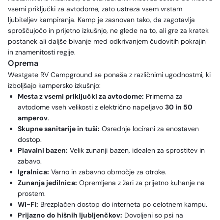
vsemi priključki za avtodome, zato ustreza vsem vrstam
ljubiteljev kampiranja. Kamp je zasnovan tako, da zagotavlja
sproščujočo in prijetno izkušnjo, ne glede na to, ali gre za kratek
postanek ali daljše bivanje med odkrivanjem čudovitih pokrajin
in znamenitosti regije.
Oprema
Westgate RV Campground se ponaša z različnimi ugodnostmi, ki
izboljšajo kampersko izkušnjo:
Mesta z vsemi priključki za avtodome:
Primerna za
avtodome vseh velikosti z električno napeljavo
30 in 50
amperov
.
Skupne sanitarije in tuši:
Osrednje locirani za enostaven
dostop.
Plavalni bazen:
Velik zunanji bazen, idealen za sprostitev in
zabavo.
Igralnica:
Varno in zabavno območje za otroke.
Zunanja jedilnica:
Opremljena z žari za prijetno kuhanje na
prostem.
Wi-Fi:
Brezplačen dostop do interneta po celotnem kampu.
Prijazno do hišnih ljubljenčkov:
Dovoljeni so psi na