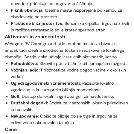
povodcu, pričakuje se odgovorno čiščenje.
Piknik območja:
Idealna mesta razporejena po kampu za
obedovanje na prostem.
Praktične bližnje storitve:
Bencinska črpalka, trgovina z živili
in različne restavracije so le kratek sprehod stran.
Aktivnosti in znamenitosti
Westgate RV Campground ni le udobno mesto za bivanje,
ampak tudi idealna izhodiščna točka za raziskovanje lokalnega
območja. Gostje lahko uživajo v različnih aktivnostih, kot so:
Pohodništvo:
Slikovite poti v bližini z dih jemajočimi razgledi.
Vožnja z ladjo:
Priložnosti za vodne dogodivščine v okoliških
vodah.
Ogledi zgodovinskih znamenitosti:
Raziščite lokalno
zgodovino in kulturo preko bližnjih znamenitosti.
Golf:
Dostop do lokalnih igrišč za golf za navdušence.
Družabni dogodki:
Sodelujte v sezonskih lokalnih prireditvah
in festivalih.
Nakupovanje:
Obiščite bližnje bolšje trge in trgovine za
edinstveno nakupovalno izkušnjo.
Cene