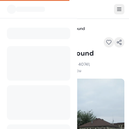
Vsi kampi
Westgate RV Campground
Home
Westgate RV Campground
254 W Daniel Boone Pky, London, KY 40741,
100
+
ogledov v zadnjem mesecu