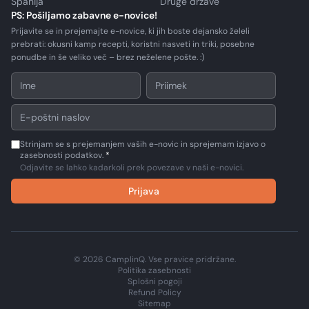
Španija
Druge države
PS: Pošiljamo zabavne e-novice!
Prijavite se in prejemajte e-novice, ki jih boste dejansko želeli
prebrati: okusni kamp recepti, koristni nasveti in triki, posebne
ponudbe in še veliko več – brez neželene pošte. :)
Strinjam se s prejemanjem vaših e-novic in sprejemam izjavo o
zasebnosti podatkov.
*
Odjavite se lahko kadarkoli prek povezave v naši e-novici.
Prijava
© 2026 CamplinQ. Vse pravice pridržane.
Politika zasebnosti
Splošni pogoji
Refund Policy
Sitemap