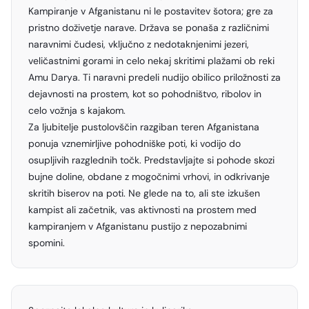
Kampiranje v Afganistanu ni le postavitev šotora; gre za
pristno doživetje narave. Država se ponaša z različnimi
naravnimi čudesi, vključno z nedotaknjenimi jezeri,
veličastnimi gorami in celo nekaj skritimi plažami ob reki
Amu Darya. Ti naravni predeli nudijo obilico priložnosti za
dejavnosti na prostem, kot so pohodništvo, ribolov in
celo vožnja s kajakom.
Za ljubitelje pustolovščin razgiban teren Afganistana
ponuja vznemirljive pohodniške poti, ki vodijo do
osupljivih razglednih točk. Predstavljajte si pohode skozi
bujne doline, obdane z mogočnimi vrhovi, in odkrivanje
skritih biserov na poti. Ne glede na to, ali ste izkušen
kampist ali začetnik, vas aktivnosti na prostem med
kampiranjem v Afganistanu pustijo z nepozabnimi
spomini.