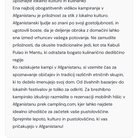
Spoznajte lokalno kulturo in kulinariko
Ena najbolj obogatitvenih vidikov kampiranja v
Afganistanu je priložnost za stik z lokalno kulturo.
Afganistanski ljudje so znani po svoji gostoljubnosti, in
ugotovili boste, da je deljenje obroka z domačini lahko
ena izmed vrhuncev vašega potovanja. Ne zamudite
priložnosti, da okusite tradicionalne jedi, kot sta Kabuli
Pulao in Mantu, ki odražata bogato kulinarično dediščino
regije.
Ko raziskujete kampi v Afganistanu, si vzemite čas za
spoznavanje običajev in tradicij različnih etničnih skupin,
ki to deželo imenujejo svoj dom. Od živahnih bazarjev do
lokalnih festivalov je toliko za odkriti. Za brezhibno
kampirsko izkušnjo razmislite o rezervaciji mobilnih hišic v
Afganistanu prek camplinq.com, kjer lahko najdete
idealno izhodišče za začetek vaše pustolovščine.
Sprejmite lepoto, kulturo in pustolovščino, ki vas
pričakujejo v Afganistanu!