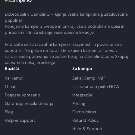
Dobrodošli v CamplinQ – kjer je vsaka kampirska pustolovščina
popolna!
Ponujamo kampe iz Evrope in onkraj, vse z podrobnimi opisi in
priročnimi filtri za iskanje vaše idealne lokacije.
Pridružite se naši živahni kampirski skupnosti in povežite se s
sopotniki. Ne glede na to, ali ste izkušen kamper ali prvič v
naravi, vaše potovanje se začne tukaj na CamplinQ.com. Skupaj
ustvarimo nekaj izrednega!
Razišči
Za kampe
Vsi kampi
Zakaj CamplinQ?
O nas
List your campsite NOW
Pogosta vprašanja
Integracije
Garancija vračila denarja
Pricing
Blog
Camp Maps
Help & Support
Refund Policy
Help & Support