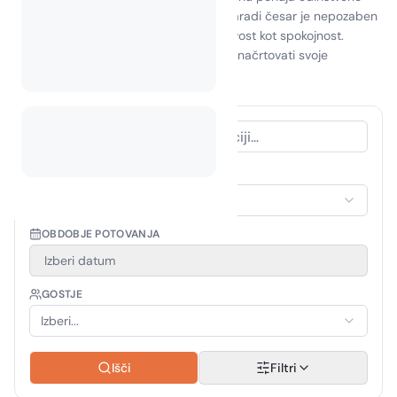
kombinacijo pustolovščine in udobja, zaradi česar je nepozaben
cilj za popotnike, ki iščejo tako razburljivost kot spokojnost.
Sprejmite duh pustolovščine in začnite načrtovati svoje
potovanje še danes!
VRSTA NASTANITVE
Izberi nastanitev
OBDOBJE POTOVANJA
Izberi datum
GOSTJE
Izberi...
Išči
Filtri