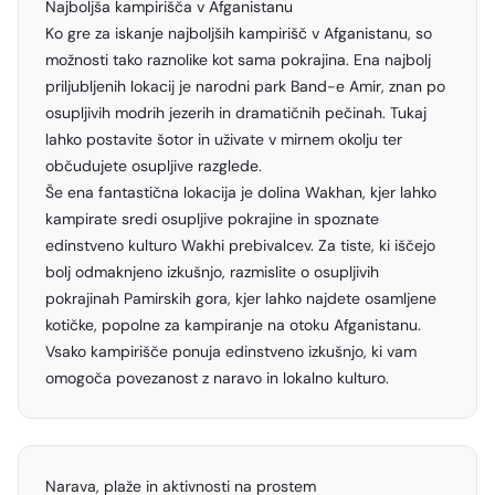
Najboljša kampirišča v Afganistanu
Ko gre za iskanje najboljših kampirišč v Afganistanu, so
možnosti tako raznolike kot sama pokrajina. Ena najbolj
priljubljenih lokacij je narodni park Band-e Amir, znan po
osupljivih modrih jezerih in dramatičnih pečinah. Tukaj
lahko postavite šotor in uživate v mirnem okolju ter
občudujete osupljive razglede.
Še ena fantastična lokacija je dolina Wakhan, kjer lahko
kampirate sredi osupljive pokrajine in spoznate
edinstveno kulturo Wakhi prebivalcev. Za tiste, ki iščejo
bolj odmaknjeno izkušnjo, razmislite o osupljivih
pokrajinah Pamirskih gora, kjer lahko najdete osamljene
kotičke, popolne za kampiranje na otoku Afganistanu.
Vsako kampirišče ponuja edinstveno izkušnjo, ki vam
omogoča povezanost z naravo in lokalno kulturo.
Narava, plaže in aktivnosti na prostem