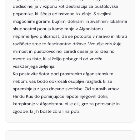
dediščine, je v vzponu kot destinacija za pustolovske
popotnike, ki iščejo edinstvene izkušnje. S svojimi
mogočnimi gorami, bujnimi dolinami in živahnimi lokalnimi
skupnostmi ponuja kampiranje v Afganistanu
neprimerljivo priložnost, da se potopite v naravo in hkrati
raziščete srce te fascinantne države. Vzdušje združuje
mirnost in pustolovščino, zaradi česar je to idealno
mesto za tiste, ki si želijo pobegniti od vrveža
vsakdanjega življenja.
Ko postavite šotor pod prostranim afganistanskim
nebom, vas bodo obkrožali osupljivi razgledi, ki se
spreminjajo z igro dnevne svetlobe. Od surovih vrhov
Hindu Kuš do pomirjujoče lepote njegovih dolin,
kampiranje v Afganistanu ni le cilj; gre za potovanje in
zgodbe, ki jih boste zbrali na poti.