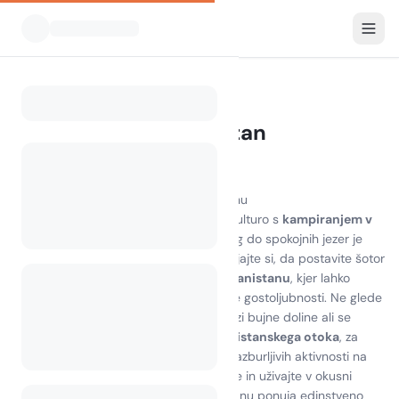
Vsi kampi
Afganistan
Home
Camping Afghanistan
0 kampov najdenih
Odkrijte lepoto kampiranja v Afganistanu
Doživite osupljive pokrajine in bogato kulturo s
kampiranjem v
Afganistanu
. Od osupljivih gorskih verig do spokojnih jezer je
naravna lepota brez primere. Predstavljajte si, da postavite šotor
na enem izmed slikovitih
kampov v Afganistanu
, kjer lahko
uživate v miru narave in v toplini lokalne gostoljubnosti. Ne glede
na to, ali se odpravljate na pohode skozi bujne doline ali se
sproščate na neokrnjenih plažah
afganistanskega otoka
, za
vsakogar se najde nekaj. Udeležite se razburljivih aktivnosti na
prostem, raziskujte starodavne ruševine in uživajte v okusni
lokalni kulinariki. Kampiranje v Afganistanu ponuja edinstveno