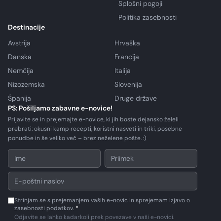
Splošni pogoji
Politika zasebnosti
Destinacije
Avstrija
Hrvaška
Danska
Francija
Nemčija
Italija
Nizozemska
Slovenija
Španija
Druge države
PS: Pošiljamo zabavne e-novice!
Prijavite se in prejemajte e-novice, ki jih boste dejansko želeli
prebrati: okusni kamp recepti, koristni nasveti in triki, posebne
ponudbe in še veliko več – brez neželene pošte. :)
Strinjam se s prejemanjem vaših e-novic in sprejemam izjavo o
zasebnosti podatkov.
*
Odjavite se lahko kadarkoli prek povezave v naši e-novici.