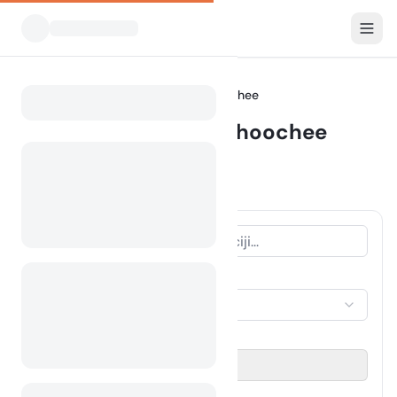
Vsi kampi
Alabama
Chattahoochee
Home
Kampiranje Chattahoochee
Prikazani kampi v radiju 30 km
8 kampov najdenih
VRSTA NASTANITVE
Izberi nastanitev
OBDOBJE POTOVANJA
Izberi datum