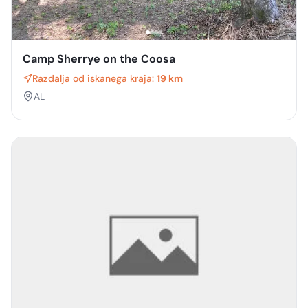
Camp Sherrye on the Coosa
Razdalja od iskanega kraja:
19 km
AL