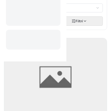
GOSTJE
Izberi...
Išči
Filtri