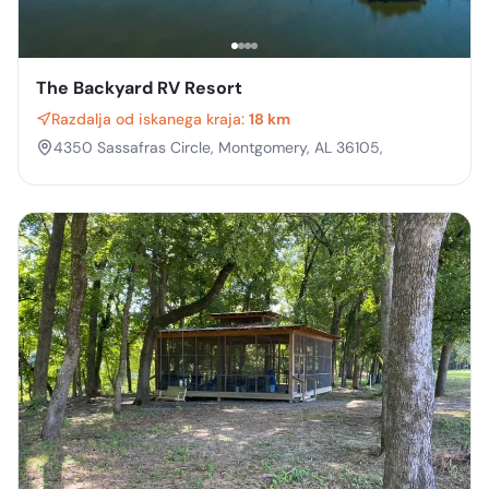
The Backyard RV Resort
Razdalja od iskanega kraja:
18 km
4350 Sassafras Circle, Montgomery, AL 36105,