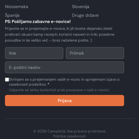
Nizozemska
Slovenija
Španija
Druge države
PS: Pošiljamo zabavne e-novice!
Prijavite se in prejemajte e-novice, ki jih boste dejansko želeli
prebrati: okusni kamp recepti, koristni nasveti in triki, posebne
ponudbe in še veliko več – brez neželene pošte. :)
Strinjam se s prejemanjem vaših e-novic in sprejemam izjavo o
zasebnosti podatkov.
*
Odjavite se lahko kadarkoli prek povezave v naši e-novici.
Prijava
© 2026 CamplinQ. Vse pravice pridržane.
Politika zasebnosti