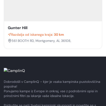
Gunter Hill
Razdalja od iskanega kraja:
30 km
561 BOOTH RD, Montgomery, AL 36108,
Dobrodošli v CamplinQ – kjer je vsaka kampirska pustolovščina
popolna!
Ponujamo kampe iz Evrope in onkraj, vse z podrobnimi opisi in
priročnimi filtri za iskanje vaše idealne lokacije.
Pridružite se naši živahni kampirski skupnosti in povežite se s