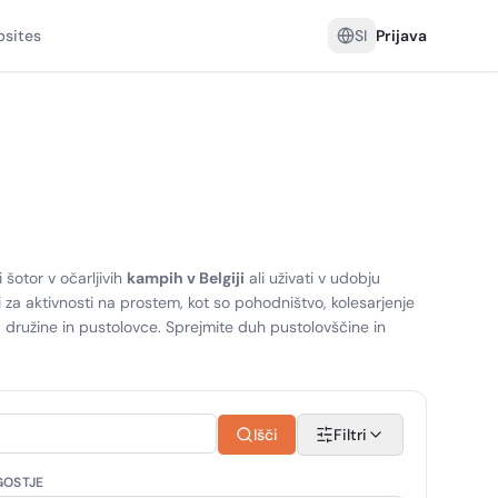
sites
SI
Prijava
 šotor v očarljivih
kampih v Belgiji
ali uživati v udobju
i za aktivnosti na prostem, kot so pohodništvo, kolesarjenje
družine in pustolovce. Sprejmite duh pustolovščine in
Išči
Filtri
GOSTJE