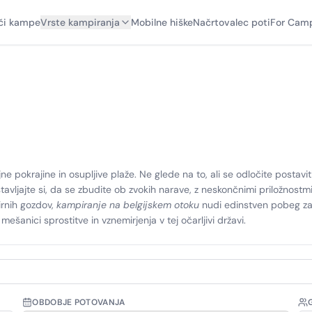
či kampe
Vrste kampiranja
Mobilne hiške
Načrtovalec poti
For Camp
jne pokrajine in osupljive plaže. Ne glede na to, ali se odločite postaviti
tavljajte si, da se zbudite ob zvokih narave, z neskončnimi priložnostm
mirnih gozdov,
kampiranje na belgijskem otoku
nudi edinstven pobeg za 
anici sprostitve in vznemirjenja v tej očarljivi državi.
OBDOBJE POTOVANJA