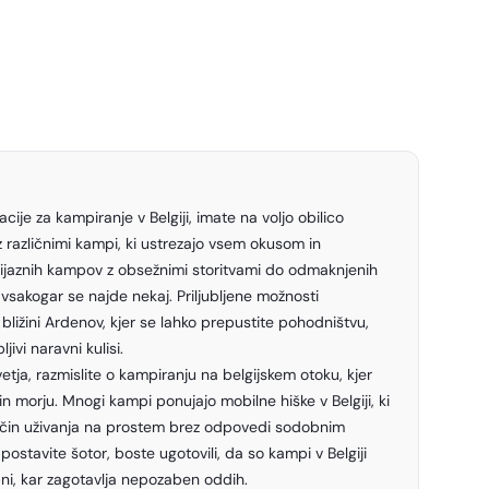
cije za kampiranje v Belgiji, imate na voljo obilico
 različnimi kampi, ki ustrezajo vsem okusom in
jaznih kampov z obsežnimi storitvami do odmaknjenih
vsakogar se najde nekaj. Priljubljene možnosti
bližini Ardenov, kjer se lahko prepustite pohodništvu,
jivi naravni kulisi.
etja, razmislite o kampiranju na belgijskem otoku, kjer
in morju. Mnogi kampi ponujajo mobilne hiške v Belgiji, ki
ačin uživanja na prostem brez odpovedi sodobnim
ostavite šotor, boste ugotovili, da so kampi v Belgiji
bni, kar zagotavlja nepozaben oddih.