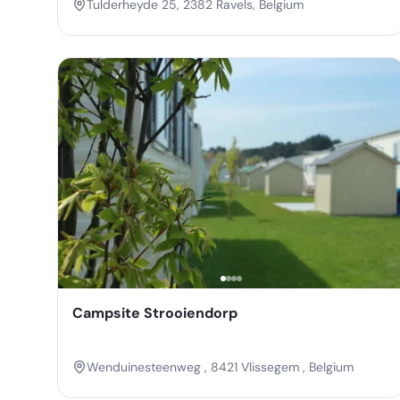
Tulderheyde 25, 2382 Ravels, Belgium
Campsite Strooiendorp
Wenduinesteenweg , 8421 Vlissegem , Belgium