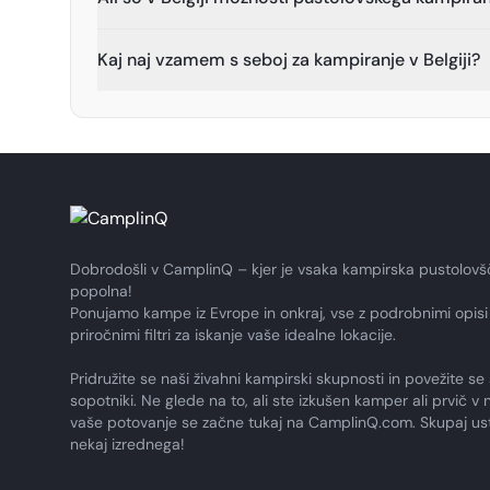
Kaj naj vzamem s seboj za kampiranje v Belgiji?
Dobrodošli v CamplinQ – kjer je vsaka kampirska pustolovš
popolna!
Ponujamo kampe iz Evrope in onkraj, vse z podrobnimi opisi 
priročnimi filtri za iskanje vaše idealne lokacije.
Pridružite se naši živahni kampirski skupnosti in povežite se 
sopotniki. Ne glede na to, ali ste izkušen kamper ali prvič v n
vaše potovanje se začne tukaj na CamplinQ.com. Skupaj us
nekaj izrednega!