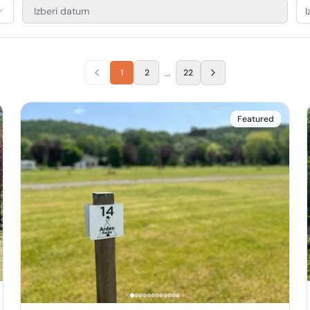
Izberi datum
I
…
1
2
22
Featured