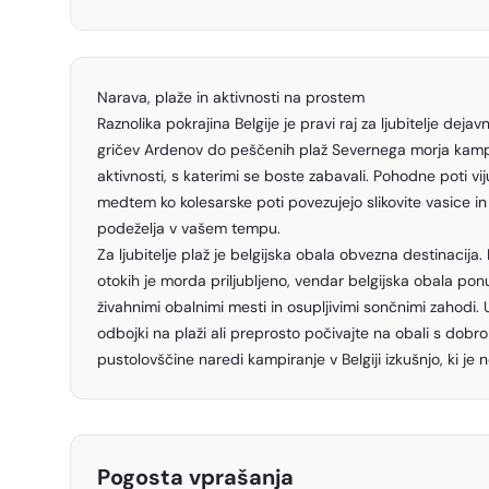
Narava, plaže in aktivnosti na prostem
Raznolika pokrajina Belgije je pravi raj za ljubitelje deja
gričev Ardenov do peščenih plaž Severnega morja kampir
aktivnosti, s katerimi se boste zabavali. Pohodne poti vi
medtem ko kolesarske poti povezujejo slikovite vasice 
podeželja v vašem tempu.
Za ljubitelje plaž je belgijska obala obvezna destinacija
otokih je morda priljubljeno, vendar belgijska obala pon
živahnimi obalnimi mesti in osupljivimi sončnimi zahodi. U
odbojki na plaži ali preprosto počivajte na obali s dobro
pustolovščine naredi kampiranje v Belgiji izkušnjo, ki je n
Pogosta vprašanja