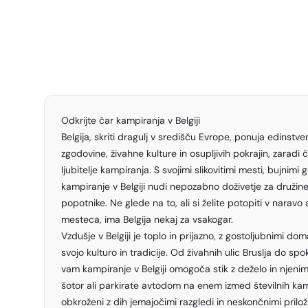
Odkrijte čar kampiranja v Belgiji
Belgija, skriti dragulj v središču Evrope, ponuja edinst
zgodovine, živahne kulture in osupljivih pokrajin, zaradi 
ljubitelje kampiranja. S svojimi slikovitimi mesti, bujnimi
kampiranje v Belgiji nudi nepozabno doživetje za družin
popotnike. Ne glede na to, ali si želite potopiti v naravo a
mesteca, ima Belgija nekaj za vsakogar.
Vzdušje v Belgiji je toplo in prijazno, z gostoljubnimi doma
svojo kulturo in tradicije. Od živahnih ulic Bruslja do sp
vam kampiranje v Belgiji omogoča stik z deželo in njenim
šotor ali parkirate avtodom na enem izmed številnih kam
obkroženi z dih jemajočimi razgledi in neskončnimi prilo