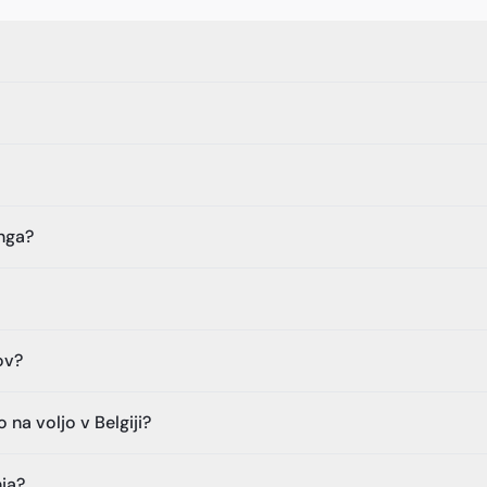
inga?
kov?
na voljo v Belgiji?
nja?