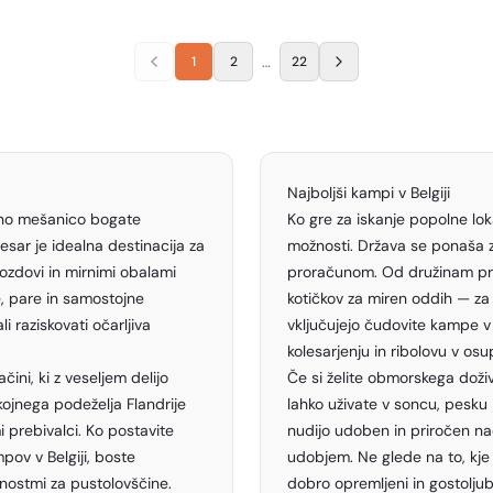
…
1
2
22
Najboljši kampi v Belgiji
veno mešanico bogate
Ko gre za iskanje popolne loka
česar je idealna destinacija za
možnosti. Država se ponaša z
 gozdovi in mirnimi obalami
proračunom. Od družinam pri
e, pare in samostojne
kotičkov za miren oddih — za 
li raziskovati očarljiva
vključujejo čudovite kampe v 
kolesarjenju in ribolovu v osupl
čini, ki z veseljem delijo
Če si želite obmorskega doživ
okojnega podeželja Flandrije
lahko uživate v soncu, pesku 
i prebivalci. Ko postavite
nudijo udoben in priročen n
pov v Belgiji, boste
udobjem. Ne glede na to, kje p
žnostmi za pustolovščine.
dobro opremljeni in gostolju