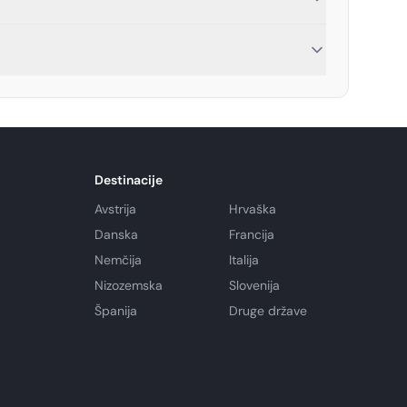
Destinacije
Avstrija
Hrvaška
Danska
Francija
Nemčija
Italija
Nizozemska
Slovenija
Španija
Druge države