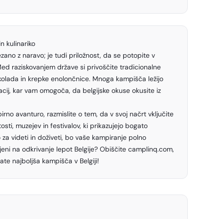
n kulinariko
ezano z naravo; je tudi priložnost, da se potopite v
 Med raziskovanjem države si privoščite tradicionalne
 čokolada in krepke enolončnice. Mnoga kampišča ležijo
vracij, kar vam omogoča, da belgijske okuse okusite iz
no avanturo, razmislite o tem, da v svoj načrt vključite
sti, muzejev in festivalov, ki prikazujejo bogato
ko za videti in doživeti, bo vaše kampiranje polno
ljeni na odkrivanje lepot Belgije? Obiščite camplinq.com,
ate najboljša kampišča v Belgiji!