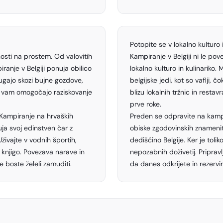
Potopite se v lokalno kulturo i
vnosti na prostem. Od valovitih
Kampiranje v Belgiji ni le pov
anje v Belgiji ponuja obilico
lokalno kulturo in kulinariko.
jugajo skozi bujne gozdove,
belgijske jedi, kot so vaflji,
in vam omogočajo raziskovanje
blizu lokalnih tržnic in resta
prve roke.
. Kampiranje na hrvaških
Preden se odpravite na kampir
uja svoj edinstven čar z
obiske zgodovinskih znamenito
živajte v vodnih športih,
dediščino Belgije. Ker je toli
 knjigo. Povezava narave in
nepozabnih doživetij. Priprav
e boste želeli zamuditi.
da danes odkrijete in rezervir