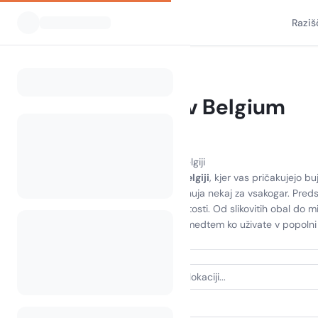
Raziš
Vsi kampi
Belgija
Home
Kampiranje v Belgium
190 kampov najdenih
Odkrijte veselje kampiranja v Belgiji
Doživite lepoto
kampiranja v Belgiji
, kjer vas pričakujejo bu
prijetne koče, ta destinacija ponuja nekaj za vsakogar. Preds
in raziskovanje lokalnih znamenitosti. Od slikovitih obal do 
ustvarite nepozabne spomine, medtem ko uživate v popolni meš
VRSTA NASTANITVE