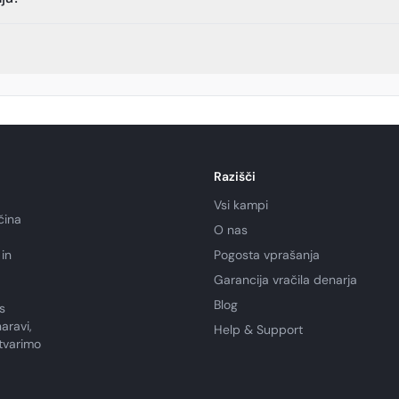
Razišči
Vsi kampi
čina
O nas
in
Pogosta vprašanja
Garancija vračila denarja
Blog
s
aravi,
Help & Support
tvarimo