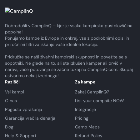
Dobrodošli v CamplinQ – kjer je vsaka kampirska pustolovščina
popolna!
Ponujamo kampe iz Evrope in onkraj, vse z podrobnimi opisi in
priročnimi filtri za iskanje vaše idealne lokacije.
Pridružite se naši živahni kampirski skupnosti in povežite se s
sopotniki. Ne glede na to, ali ste izkušen kamper ali prvič v
naravi, vaše potovanje se začne tukaj na CamplinQ.com. Skupaj
ustvarimo nekaj izrednega!
Razišči
Za kampe
Vsi kampi
Zakaj CamplinQ?
O nas
List your campsite NOW
Pogosta vprašanja
Integracije
Garancija vračila denarja
Pricing
Blog
Camp Maps
Help & Support
Refund Policy