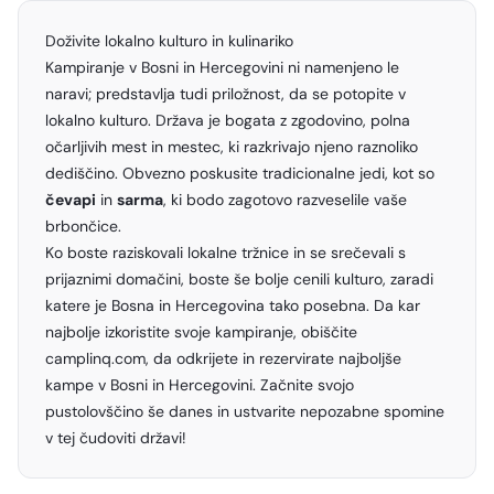
Doživite lokalno kulturo in kulinariko
Kampiranje v Bosni in Hercegovini ni namenjeno le
naravi; predstavlja tudi priložnost, da se potopite v
lokalno kulturo. Država je bogata z zgodovino, polna
očarljivih mest in mestec, ki razkrivajo njeno raznoliko
dediščino. Obvezno poskusite tradicionalne jedi, kot so
čevapi
in
sarma
, ki bodo zagotovo razveselile vaše
brbončice.
Ko boste raziskovali lokalne tržnice in se srečevali s
prijaznimi domačini, boste še bolje cenili kulturo, zaradi
katere je Bosna in Hercegovina tako posebna. Da kar
najbolje izkoristite svoje kampiranje, obiščite
camplinq.com
, da odkrijete in rezervirate najboljše
kampe v Bosni in Hercegovini. Začnite svojo
pustolovščino še danes in ustvarite nepozabne spomine
v tej čudoviti državi!