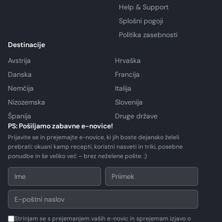
Help & Support
Splošni pogoji
Politika zasebnosti
Destinacije
Avstrija
Hrvaška
Danska
Francija
Nemčija
Italija
Nizozemska
Slovenija
Španija
Druge države
PS: Pošiljamo zabavne e-novice!
Prijavite se in prejemajte e-novice, ki jih boste dejansko želeli
prebrati: okusni kamp recepti, koristni nasveti in triki, posebne
ponudbe in še veliko več – brez neželene pošte. :)
Strinjam se s prejemanjem vaših e-novic in sprejemam izjavo o