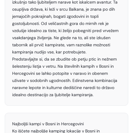
izkušnjo tako ljubiteljem narave kot iskalcem avantur. Ta
osupljiva država, ki leži v srcu Balkana, je znana po dih
jemajočih pokrajinah, bogati zgodovini in topli
gostoljubnosti. Od veličastnih gora do mirnih rek je
vzdušje idealno za tiste, ki želijo pobegniti pred vrvežem
vsakdanjega življenja. Ne glede na to, ali ste izkušen
tabornik ali prvič kampirate, vam raznolike možnosti
kampiranja nudijo vse, kar potrebujete.
Predstavljajte si, da se zbudite ob petju ptic in nežnem
šelestenju listja v vetru. Na številnih kampih v Bosni in
Hercegovini se lahko potopite v naravo in obenem
uživate v sodobnih ugodnostih. Edinstvena kombinacija
naravne lepote in kulturne dediščine naredi to državo
idealno destinacijo za ljubitelje kampiranja.
Najboljši kampi v Bosni in Hercegovini
Ko iščete najboljše kamping lokacije v Bosni in