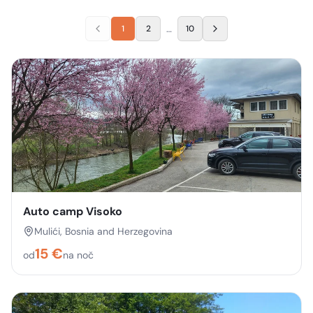
…
1
2
10
Auto camp Visoko
Mulići, Bosnia and Herzegovina
15
€
od
na noč