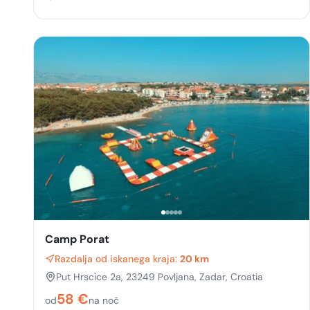
Camp Porat
Razdalja od iskanega kraja:
20 km
Put Hrscice 2a, 23249 Povljana, Zadar, Croatia
58
€
od
na noč