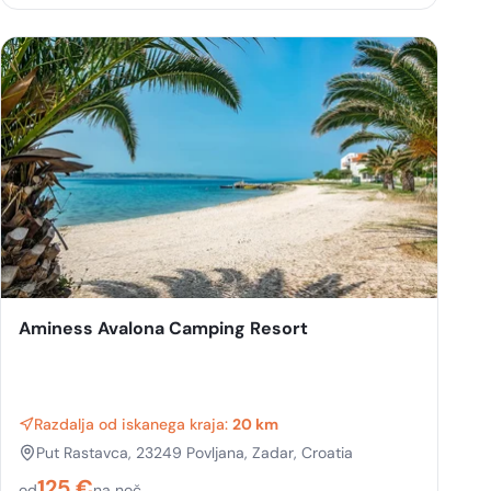
Aminess Avalona Camping Resort
Razdalja od iskanega kraja:
20 km
Put Rastavca, 23249 Povljana, Zadar, Croatia
125
€
od
na noč