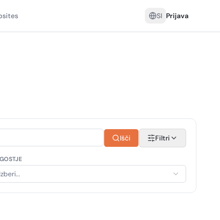
sites
SI
Prijava
Išči
Filtri
GOSTJE
Izberi...