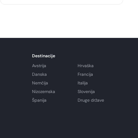
Destinacije
Avstrija
Hrvaška
Danska
Francija
Nemčija
Italija
Nizozemska
Slovenija
Španija
Druge države