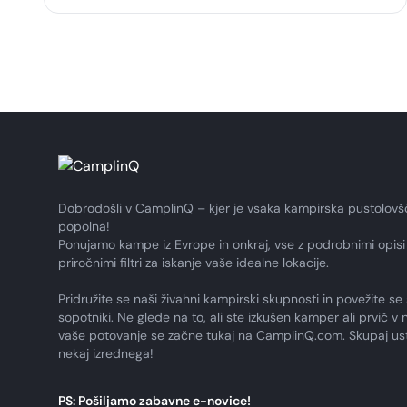
Dobrodošli v CamplinQ – kjer je vsaka kampirska pustolovš
popolna!
Ponujamo kampe iz Evrope in onkraj, vse z podrobnimi opisi 
priročnimi filtri za iskanje vaše idealne lokacije.
Pridružite se naši živahni kampirski skupnosti in povežite se 
sopotniki. Ne glede na to, ali ste izkušen kamper ali prvič v n
vaše potovanje se začne tukaj na CamplinQ.com. Skupaj us
nekaj izrednega!
PS: Pošiljamo zabavne e-novice!