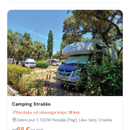
Camping Straško
Razdalja od iskanega kraja:
19 km
Zeleni put 7, 53291 Novalja (Pag), Lika-Senj, Croatia
68
€
od
na noč