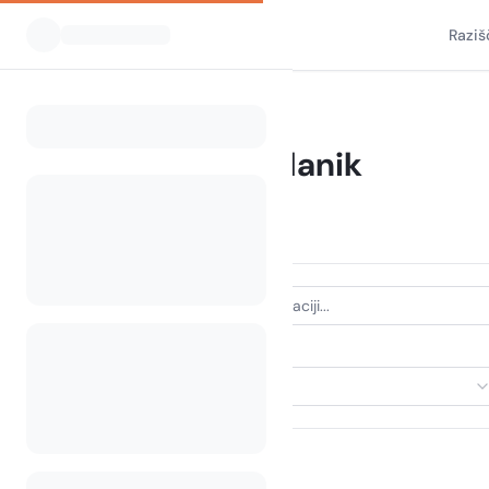
Raziš
Vsi kampi
Hrvaška
planik
Home
Kampiranje Planik
Prikazani kampi v radiju 30 km
24 kampov najdenih
VRSTA NASTANITVE
Izberi nastanitev