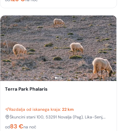
Terra Park Phalaris
Razdalja od iskanega kraja:
22 km
Škuncini stani 100, 53291 Novalja (Pag), Lika-Senj,
Croatia
83
€
od
na noč