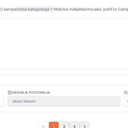
či kampe
Vrste kampiranja
Mobilne hiške
Načrtovalec poti
For Camp
OBDOBJE POTOVANJA
Izberi datum
1
2
3