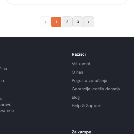
1
2
3
Razišči
Vsi kampi
čina
O nas
in
Pogosta vprašanja
Garancija vračila denarja
Blog
s
aravi,
Help & Support
tvarimo
Za kampe