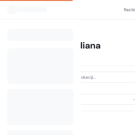
Raziš
Vsi kampi
Indiana
Home
Camping Indiana
230 kampov najdenih
VRSTA NASTANITVE
Izberi nastanitev