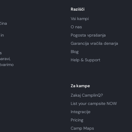
Razišči
Vsi kampi
čina
O nas
in
Pogosta vprašanja
Garancija vračila denarja
Blog
s
aravi,
Help & Support
tvarimo
Za kampe
Zakaj CamplinQ?
List your campsite NOW
Integracije
Pricing
Camp Maps