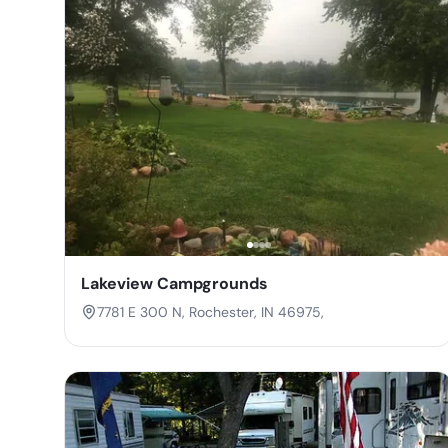
Lakeview Campgrounds
7781 E 300 N, Rochester, IN 46975,