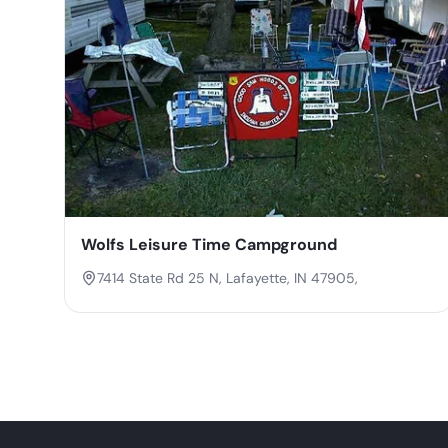
Wolfs Leisure Time Campground
7414 State Rd 25 N, Lafayette, IN 47905,