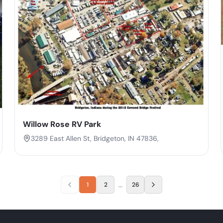
Willow Rose RV Park
3289 East Allen St, Bridgeton, IN 47836,
…
1
2
26