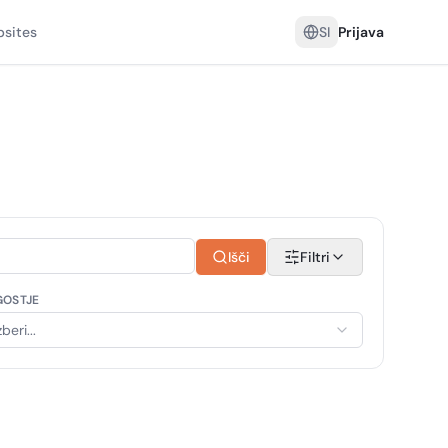
sites
SI
Prijava
Išči
Filtri
GOSTJE
zberi...