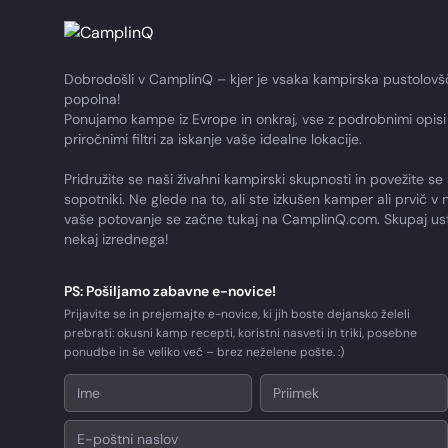
Dobrodošli v CamplinQ – kjer je vsaka kampirska pustolovš
popolna!
Ponujamo kampe iz Evrope in onkraj, vse z podrobnimi opisi 
priročnimi filtri za iskanje vaše idealne lokacije.
Pridružite se naši živahni kampirski skupnosti in povežite se 
sopotniki. Ne glede na to, ali ste izkušen kamper ali prvič v n
vaše potovanje se začne tukaj na CamplinQ.com. Skupaj us
nekaj izrednega!
PS: Pošiljamo zabavne e-novice!
Prijavite se in prejemajte e-novice, ki jih boste dejansko želeli
prebrati: okusni kamp recepti, koristni nasveti in triki, posebne
ponudbe in še veliko več – brez neželene pošte. :)