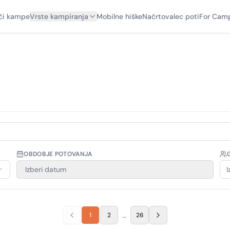
či kampe
Vrste kampiranja
Mobilne hiške
Načrtovalec poti
For Camp
OBDOBJE POTOVANJA
Izberi datum
I
…
1
2
26