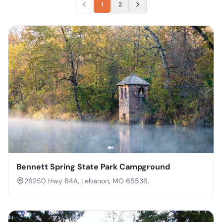
1
2
Bennett Spring State Park Campground
26250 Hwy 64A, Lebanon, MO 65536,