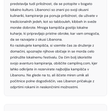
predstavlja tudi priložnost, da se potopite v bogato
lokalno kulturo. Libanonci so znani po svoji okusni
kulinariki, kampiranje pa ponuja priložnost, da uživate v
tradicionalnih jedeh, kot so tabbouleh, kibbeh in sveže
morske dobrote. Mnoga kampišča gostijo lokalne
kuharje, ki pripravljajo pristne obroke, kar vam omogoča,
da se razvajate z okusi Libanona.
Ko raziskujete kampišča, si vzemite čas za druženje z
domačini, spoznajte njihove običaje in se morda celo
pridružite lokalnemu festivalu. Da čim bolj izkoristite
svojo avanturo kampiranja, obiščite
camplinq.com
, kjer
lahko odkrijete in rezervirate najboljša kampišča v
Libanonu. Ne glede na to, ali iščete miren umik ali
počitnice polne dogodivščin, vas Libanon pričakuje z
odprtimi rokami in neskončnimi možnostmi.