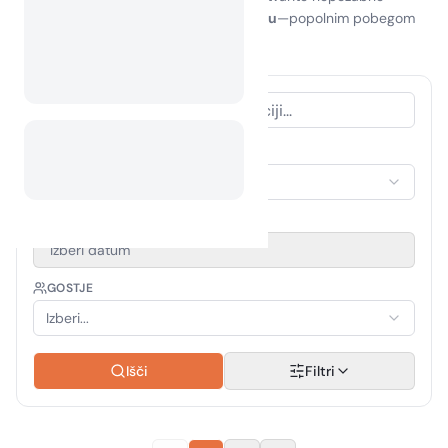
spomine med
kampiranjem v Libanonu
—popolnim pobegom
za družine, prijatelje in ljubitelje narave!
VRSTA NASTANITVE
Izberi nastanitev
OBDOBJE POTOVANJA
Izberi datum
GOSTJE
Izberi...
Išči
Filtri