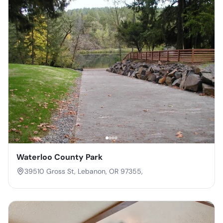
Waterloo County Park
39510 Gross St, Lebanon, OR 97355,