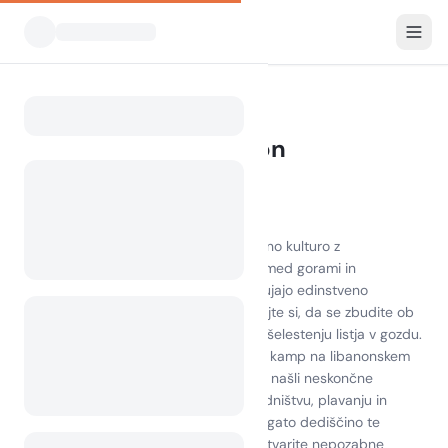
Vsi kampi
Libanon
Home
Kampiranje Lebanon
13 kampov najdenih
Odkrijte lepoto kampiranja v Libanonu
Doživite dih jemajoče pokrajine in živahno kulturo z
kampiranjem v Libanonu
. Nastanjeni med gorami in
Sredozemljem,
kampi v Libanonu
ponujajo edinstveno
mešanico narave in udobja. Predstavljajte si, da se zbudite ob
zvoku valov, ki pljuskajo ob obali, ali ob šelestenju listja v gozdu.
Ne glede na to, ali se odločite postaviti kamp na libanonskem
otoku ali raziskovati bujne doline, boste našli neskončne
priložnosti za avanturo. Uživajte v pohodništvu, plavanju in
lokalnih znamenitostih, ki prikazujejo bogato dediščino te
čudovite države. Objemite naravo in ustvarite nepozabne