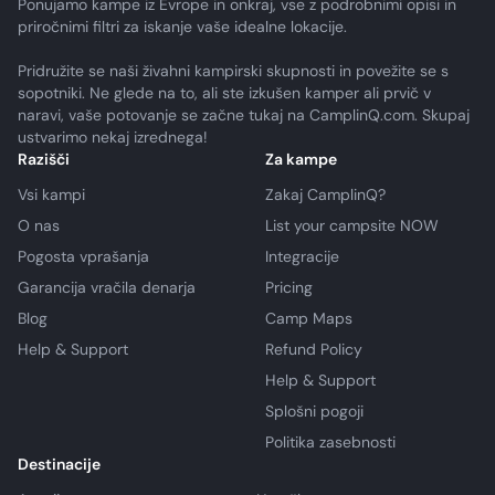
Ponujamo kampe iz Evrope in onkraj, vse z podrobnimi opisi in
priročnimi filtri za iskanje vaše idealne lokacije.
Pridružite se naši živahni kampirski skupnosti in povežite se s
sopotniki. Ne glede na to, ali ste izkušen kamper ali prvič v
naravi, vaše potovanje se začne tukaj na CamplinQ.com. Skupaj
ustvarimo nekaj izrednega!
Razišči
Za kampe
Vsi kampi
Zakaj CamplinQ?
O nas
List your campsite NOW
Pogosta vprašanja
Integracije
Garancija vračila denarja
Pricing
Blog
Camp Maps
Help & Support
Refund Policy
Help & Support
Splošni pogoji
Politika zasebnosti
Destinacije