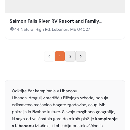
Salmon Falls River RV Resort and Family
Campground
44 Natural High Rd, Lebanon, ME 04027,
1
2
Odkrijte čar kampiranja v Libanonu
Libanon, dragulj v središču Bližnjega vzhoda, ponuja
edinstveno mešanico bogate zgodovine, osupljivih
pokrajin in živahne kulture. S svojo razgibano geografijo,
ki sega od veličastnih gora do mirnih plaž, je
kampiranje
v Libanonu
izkušnja, ki obljublja pustolovščino in