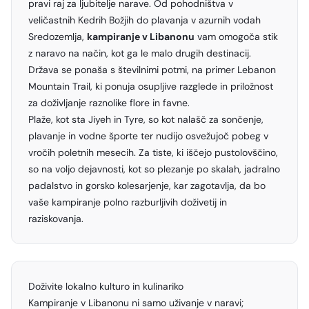
pravi raj za ljubitelje narave. Od pohodništva v
veličastnih Kedrih Božjih do plavanja v azurnih vodah
Sredozemlja,
kampiranje v Libanonu
vam omogoča stik
z naravo na način, kot ga le malo drugih destinacij.
Država se ponaša s številnimi potmi, na primer Lebanon
Mountain Trail, ki ponuja osupljive razglede in priložnost
za doživljanje raznolike flore in favne.
Plaže, kot sta Jiyeh in Tyre, so kot nalašč za sončenje,
plavanje in vodne športe ter nudijo osvežujoč pobeg v
vročih poletnih mesecih. Za tiste, ki iščejo pustolovščino,
so na voljo dejavnosti, kot so plezanje po skalah, jadralno
padalstvo in gorsko kolesarjenje, kar zagotavlja, da bo
vaše kampiranje polno razburljivih doživetij in
raziskovanja.
Doživite lokalno kulturo in kulinariko
Kampiranje v Libanonu ni samo uživanje v naravi;