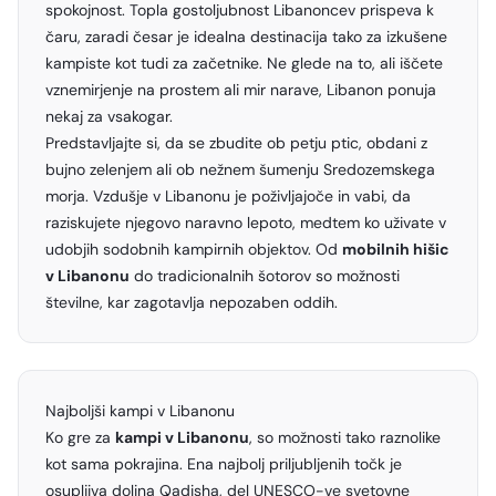
spokojnost. Topla gostoljubnost Libanoncev prispeva k
čaru, zaradi česar je idealna destinacija tako za izkušene
kampiste kot tudi za začetnike. Ne glede na to, ali iščete
vznemirjenje na prostem ali mir narave, Libanon ponuja
nekaj za vsakogar.
Predstavljajte si, da se zbudite ob petju ptic, obdani z
bujno zelenjem ali ob nežnem šumenju Sredozemskega
morja. Vzdušje v Libanonu je poživljajoče in vabi, da
raziskujete njegovo naravno lepoto, medtem ko uživate v
udobjih sodobnih kampirnih objektov. Od
mobilnih hišic
v Libanonu
do tradicionalnih šotorov so možnosti
številne, kar zagotavlja nepozaben oddih.
Najboljši kampi v Libanonu
Ko gre za
kampi v Libanonu
, so možnosti tako raznolike
kot sama pokrajina. Ena najbolj priljubljenih točk je
osupljiva dolina Qadisha, del UNESCO-ve svetovne