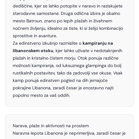
dediščine, kjer se lahko potopite v naravo in raziskujete
starodavne samostane. Druga odlična izbira je obalno
mesto Batroun, znano po lepih plažah in živahnem
nočnem življenju, idealno za tiste, ki si želijo kombinacijo
sprostitve in avanture.
Za edinstveno izkušnjo razmislite o
kampiranju na
libanonskem otoku
, kjer lahko uživate v nedotaknjenih
plažah in kristalno čistem morju. Otok ponuja različne
možnosti kampiranja, od luksuznega glampinga do bolj
rustikalnih postavitev, tako da zadovolji vse okuse. Vsak
kamp ponuja edinstven pogled na dih jemajoče
pokrajine Libanona, zaradi česar je enostavno najti
popolno mesto za vaš oddih.
Narava, plaže in aktivnosti na prostem
Naravna lepota Libanona je neprimerljiva, zaradi česar je