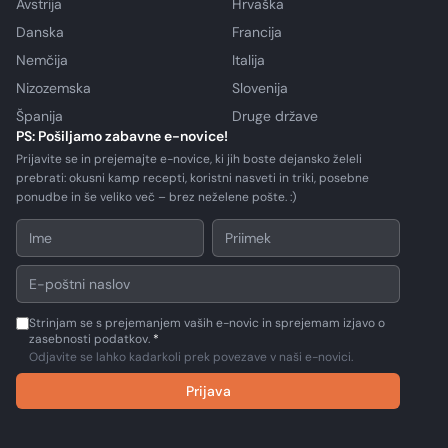
Avstrija
Hrvaška
Danska
Francija
Nemčija
Italija
Nizozemska
Slovenija
Španija
Druge države
PS: Pošiljamo zabavne e-novice!
Prijavite se in prejemajte e-novice, ki jih boste dejansko želeli
prebrati: okusni kamp recepti, koristni nasveti in triki, posebne
ponudbe in še veliko več – brez neželene pošte. :)
Strinjam se s prejemanjem vaših e-novic in sprejemam izjavo o
zasebnosti podatkov.
*
Odjavite se lahko kadarkoli prek povezave v naši e-novici.
Prijava