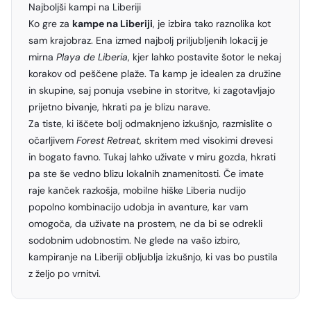
Najboljši kampi na Liberiji
Ko gre za
kampe na Liberiji
, je izbira tako raznolika kot
sam krajobraz. Ena izmed najbolj priljubljenih lokacij je
mirna
Playa de Liberia
, kjer lahko postavite šotor le nekaj
korakov od peščene plaže. Ta kamp je idealen za družine
in skupine, saj ponuja vsebine in storitve, ki zagotavljajo
prijetno bivanje, hkrati pa je blizu narave.
Za tiste, ki iščete bolj odmaknjeno izkušnjo, razmislite o
očarljivem
Forest Retreat
, skritem med visokimi drevesi
in bogato favno. Tukaj lahko uživate v miru gozda, hkrati
pa ste še vedno blizu lokalnih znamenitosti. Če imate
raje kanček razkošja, mobilne hiške Liberia nudijo
popolno kombinacijo udobja in avanture, kar vam
omogoča, da uživate na prostem, ne da bi se odrekli
sodobnim udobnostim. Ne glede na vašo izbiro,
kampiranje na Liberiji obljublja izkušnjo, ki vas bo pustila
z željo po vrnitvi.