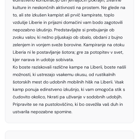
edinstveno kombinacijo dih jemajočih pokrajin, živahne
kulture in neskončnih aktivnosti na prostem. Ne glede na
to, ali ste izkušen kampist ali prvič kampirate, toplo
vzdušje Liberie in prijazni domačini vam bodo zagotovili
nepozabno izkušnjo. Predstavljajte si prebujanje ob
zvoku valov, ki nežno pljuskajo ob obalo, obdani z bujno
zelenjem in vonjem sveže borovine. Kampiranje na otoku
Liberia ni le postavljanje šotora; gre za potopitev v svet,
kjer narava in udobje sobivata.
Ko boste raziskovali različne kampe na Liberii, boste našli
možnosti, ki ustrezajo vsakemu okusu, od rustikalnih
šotorskih mest do udobnih mobilnih hišk na Liberii. Vsak
kamp ponuja edinstveno izkušnjo, ki vam omogoča stik s
čudovito okolico, hkrati pa uživanje v sodobnih udobjih.
Pripravite se na pustolovščino, ki bo osvežila vaš duh in
ustvarila nepozabne spomine.