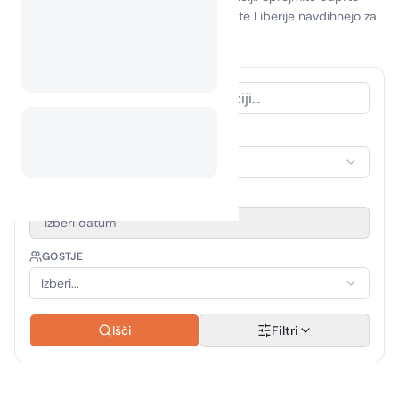
naravo in dovolite, da vas naravne lepote Liberije navdihnejo za
naslednjo pustolovščino!
VRSTA NASTANITVE
Izberi nastanitev
OBDOBJE POTOVANJA
Izberi datum
GOSTJE
Izberi...
Išči
Filtri