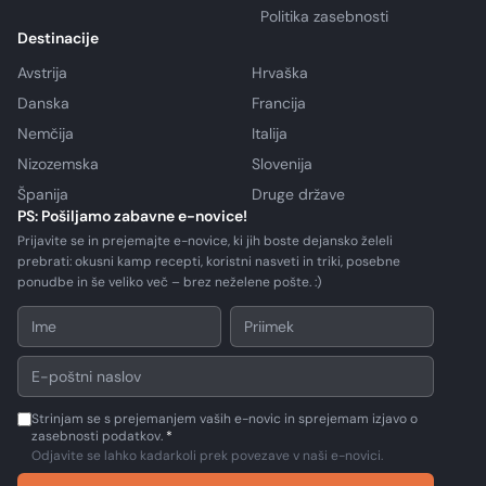
Politika zasebnosti
Destinacije
Avstrija
Hrvaška
Danska
Francija
Nemčija
Italija
Nizozemska
Slovenija
Španija
Druge države
PS: Pošiljamo zabavne e-novice!
Prijavite se in prejemajte e-novice, ki jih boste dejansko želeli
prebrati: okusni kamp recepti, koristni nasveti in triki, posebne
ponudbe in še veliko več – brez neželene pošte. :)
Strinjam se s prejemanjem vaših e-novic in sprejemam izjavo o
zasebnosti podatkov.
*
Odjavite se lahko kadarkoli prek povezave v naši e-novici.