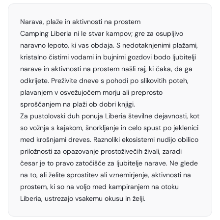
Narava, plaže in aktivnosti na prostem
Camping Liberia ni le stvar kampov; gre za osupljivo
naravno lepoto, ki vas obdaja. S nedotaknjenimi plažami,
kristalno čistimi vodami in bujnimi gozdovi bodo ljubitelji
narave in aktivnosti na prostem našli raj, ki čaka, da ga
odkrijete. Preživite dneve s pohodi po slikovitih poteh,
plavanjem v osvežujočem morju ali preprosto
sproščanjem na plaži ob dobri knjigi.
Za pustolovski duh ponuja Liberia številne dejavnosti, kot
so vožnja s kajakom, šnorkljanje in celo spust po jeklenici
med krošnjami dreves. Raznoliki ekosistemi nudijo obilico
priložnosti za opazovanje prostoživečih živali, zaradi
česar je to pravo zatočišče za ljubitelje narave. Ne glede
na to, ali želite sprostitev ali vznemirjenje, aktivnosti na
prostem, ki so na voljo med kampiranjem na otoku
Liberia, ustrezajo vsakemu okusu in želji.