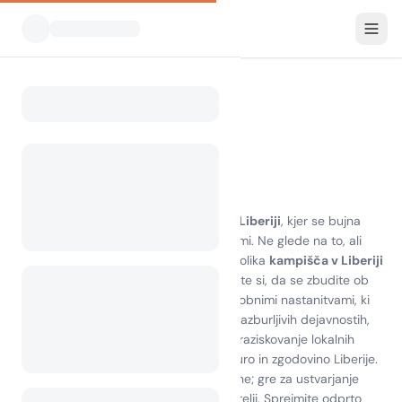
Vsi kampi
Liberija
Home
Camping Liberia
0 kampov najdenih
Odkrijte veselje kampiranja v Liberiji
Doživite osupljivo lepoto
kampiranja v Liberiji
, kjer se bujna
pokrajina sreča z nedotaknjenimi plažami. Ne glede na to, ali
iščete pustolovščino ali sprostitev, raznolika
kampišča v Liberiji
ponujajo nekaj za vsakogar. Predstavljajte si, da se zbudite ob
zvoku valov in vonju svežega bora, z udobnimi nastanitvami, ki
bivanje naredijo prijetno. Sodelujte pri razburljivih dejavnostih,
kot so pohodništvo, opazovanje ptic in raziskovanje lokalnih
znamenitosti, ki prikazujejo bogato kulturo in zgodovino Liberije.
Kampiranje v Liberiji ni le zaradi pokrajine; gre za ustvarjanje
nepozabnih spominov z družino in prijatelji. Sprejmite odprto