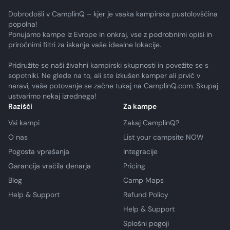
Dobrodošli v CamplinQ – kjer je vsaka kampirska pustolovščina
popolna!
Ponujamo kampe iz Evrope in onkraj, vse z podrobnimi opisi in
priročnimi filtri za iskanje vaše idealne lokacije.
Pridružite se naši živahni kampirski skupnosti in povežite se s
sopotniki. Ne glede na to, ali ste izkušen kamper ali prvič v
naravi, vaše potovanje se začne tukaj na CamplinQ.com. Skupaj
ustvarimo nekaj izrednega!
Razišči
Za kampe
Vsi kampi
Zakaj CamplinQ?
O nas
List your campsite NOW
Pogosta vprašanja
Integracije
Garancija vračila denarja
Pricing
Blog
Camp Maps
Help & Support
Refund Policy
Help & Support
Splošni pogoji