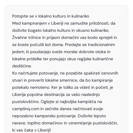
Potopite se v lokalno kulturo in kulinariko
Med kampiranjem v Liberiji ne zamudite priložnosti, da
doživite bogato lokalno kulturo in okusno kulinariko.
Živahne tržnice in prijazni domačini vas bodo sprejeli in
se boste počutili kot doma. Predajte se tradicionalnim
jedem, ki poudarjajo sveže morske dobrote otoka in
lokalne pridelke ter ponujajo okus regijske kulinarične
dediščine.
Ko načrtujete potovanje, ne pozabite spakirati osnovnih
stvari in preveriti lokalne smernice, da bo kampiranje
potekalo nemoteno. Ker je toliko za videti in početi, je
Liberija popolna destinacija za vašo naslednjo
pustolovščino. Oglejte si najboljša kampišča na
camplinq.com in začnite danes načrtovati svoje
nepozabno kampersko potovanje. Doživite lepoto
narave, toplino domačinov in vznemirjenje pustolovščin,
ki vas čaka v Liberiji!