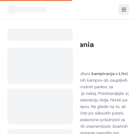
Vsi kampi
Litva
Home
Kampiranje v Lithuania
34 kampov najdenih
Odkrijte lepoto kampiranja v Litvi
Doživite osupljive pokrajine in bogato kulturo
kampiranja v Litvi
,
kjer se narava sreča z avanturo. Od mirnih kampov ob osupljivih
obalah Litve do bujnih gozdov njenih narodnih parkov, za
vsakega ljubitelja aktivnosti na prostem je nekaj. Predstavljajte si,
da se zbudite ob petju ptic in nežnem šelestenju listja, hkrati pa
uživate v udobju dobro opremljenih kampov. Ne glede na to, ali
raziskujete nedotaknjene plaže ali pešačite po slikovitih poteh,
kampiranje na litovskem otoku
nudi neskončne priložnosti za
zabavo in sprostitev. Ne zamudite lokalnih znamenitosti, živahnih
mestec in okusne kulinarike, ki vaše kampiranje naredijo res