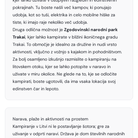
kjer lahko uživate v osupljivih razgledih in edinstvenih
pokrajinah. Tu boste našli več kampov, ki ponujajo
udobja, kot so tuši, elektrika in celo mobilne hiške za
tiste, ki imajo raje nekoliko več udobja.
Druga odlična možnost je
Zgodovinski narodni park
Trakai
, kjer lahko kampirate v bližini ikoničnega gradu
Trakai. To območje je idealno za družine in nudi vrsto
aktivnosti, vključno z vožnjo s kajakom in pohodništvom.
Za bolj osamljeno izkušnjo razmislite o kampiranju na
litovskem otoku, kjer se lahko potopite v naravo in
uživate v miru okolice. Ne glede na to, kje se odločite
kampirati, boste ugotovili, da ima vsaka lokacija svoj
edinstven čar in lepoto.
Narava, plaže in aktivnosti na prostem
Kampiranje v Litvi ni le postavljanje šotora; gre za
uživanje v odprti naravi. Država je dom številnih narodnih