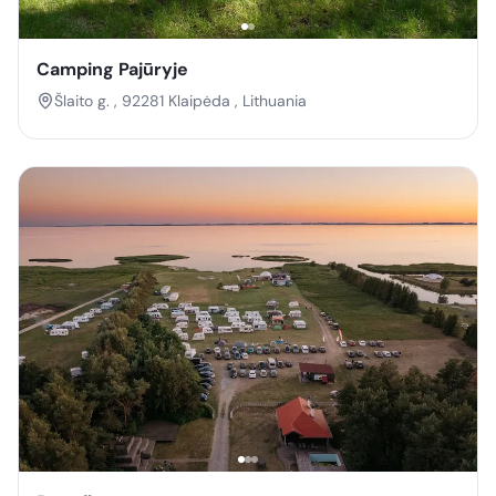
Camping Pajūryje
Šlaito g. , 92281 Klaipėda , Lithuania