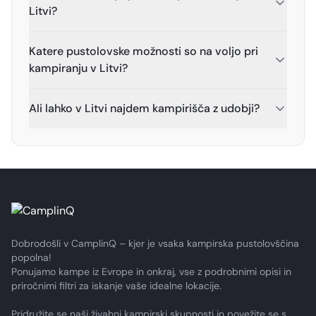
Litvi?
Katere pustolovske možnosti so na voljo pri
kampiranju v Litvi?
Ali lahko v Litvi najdem kampirišča z udobji?
Dobrodošli v CamplinQ – kjer je vsaka kampirska pustolovščina
popolna!
Ponujamo kampe iz Evrope in onkraj, vse z podrobnimi opisi in
priročnimi filtri za iskanje vaše idealne lokacije.
Pridružite se naši živahni kampirski skupnosti in povežite se s