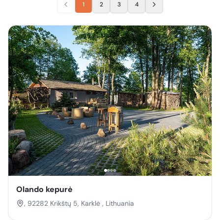
1
2
3
4
Olando kepurė
, 92282 Krikštų 5, Karklė , Lithuania