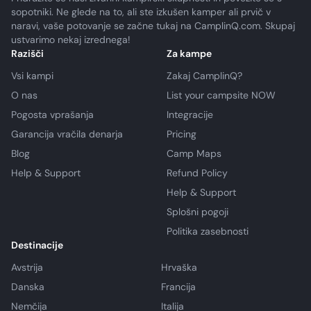
sopotniki. Ne glede na to, ali ste izkušen kamper ali prvič v
naravi, vaše potovanje se začne tukaj na CamplinQ.com. Skupaj
ustvarimo nekaj izrednega!
Razišči
Za kampe
Vsi kampi
Zakaj CamplinQ?
O nas
List your campsite NOW
Pogosta vprašanja
Integracije
Garancija vračila denarja
Pricing
Blog
Camp Maps
Help & Support
Refund Policy
Help & Support
Splošni pogoji
Politika zasebnosti
Destinacije
Avstrija
Hrvaška
Danska
Francija
Nemčija
Italija