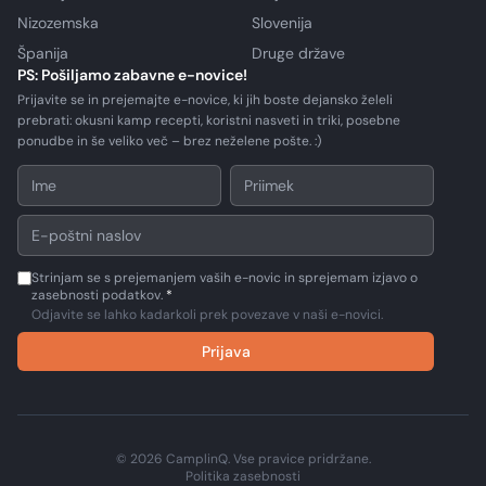
Nizozemska
Slovenija
Španija
Druge države
PS: Pošiljamo zabavne e-novice!
Prijavite se in prejemajte e-novice, ki jih boste dejansko želeli
prebrati: okusni kamp recepti, koristni nasveti in triki, posebne
ponudbe in še veliko več – brez neželene pošte. :)
Strinjam se s prejemanjem vaših e-novic in sprejemam izjavo o
zasebnosti podatkov.
*
Odjavite se lahko kadarkoli prek povezave v naši e-novici.
Prijava
© 2026 CamplinQ. Vse pravice pridržane.
Politika zasebnosti