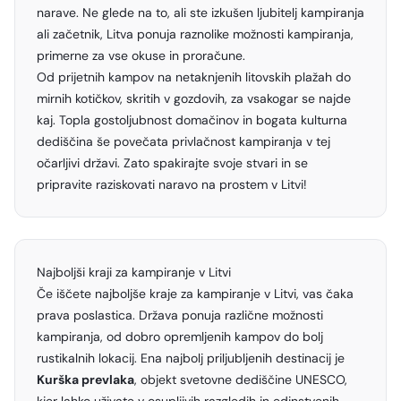
narave. Ne glede na to, ali ste izkušen ljubitelj kampiranja
ali začetnik, Litva ponuja raznolike možnosti kampiranja,
primerne za vse okuse in proračune.
Od prijetnih kampov na netaknjenih litovskih plažah do
mirnih kotičkov, skritih v gozdovih, za vsakogar se najde
kaj. Topla gostoljubnost domačinov in bogata kulturna
dediščina še povečata privlačnost kampiranja v tej
očarljivi državi. Zato spakirajte svoje stvari in se
pripravite raziskovati naravo na prostem v Litvi!
Najboljši kraji za kampiranje v Litvi
Če iščete najboljše kraje za kampiranje v Litvi, vas čaka
prava poslastica. Država ponuja različne možnosti
kampiranja, od dobro opremljenih kampov do bolj
rustikalnih lokacij. Ena najbolj priljubljenih destinacij je
Kurška prevlaka
, objekt svetovne dediščine UNESCO,