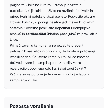
poglobite v lokalno kulturo. Država je bogata s
tradicijami, ki jih lahko doživite na različnih festivalih in
prireditvah, ki potekajo skozi vse leto. Poskusite okusno
litovsko kuhinjo, ki ponuja nasitne jedi iz svežih, lokalnih
sestavin. Obvezno poskusite
cepelinai
(krompirjeve
cmoke) in
šaltibarščiai
(hladna pesa juha) za pravi okus
Litve.
Pri načrtovanju kampiranja ne pozabite preveriti
potovalnih nasvetov in priporočil, da boste iz potovanja
izvlekli največ. Če iščete kampi v Litvi ali edinstvene
doživetja, vam je camplinq.com zanesljiv vir za
rezervacijo popolnega oddiha. Zakaj torej čakati?
Začnite svoje potovanje že danes in odkrijte lepoto
kampiranja v Litvi!
Pogosta vprašanja