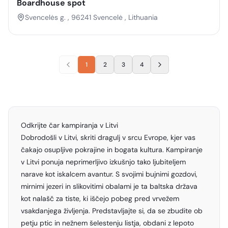
Boardhouse spot
Svencelės g. , 96241 Svencelė , Lithuania
1
2
3
4
Odkrijte čar kampiranja v Litvi
Dobrodošli v Litvi, skriti dragulj v srcu Evrope, kjer vas
čakajo osupljive pokrajine in bogata kultura. Kampiranje
v Litvi ponuja neprimerljivo izkušnjo tako ljubiteljem
narave kot iskalcem avantur. S svojimi bujnimi gozdovi,
mirnimi jezeri in slikovitimi obalami je ta baltska država
kot nalašč za tiste, ki iščejo pobeg pred vrvežem
vsakdanjega življenja. Predstavljajte si, da se zbudite ob
petju ptic in nežnem šelestenju listja, obdani z lepoto