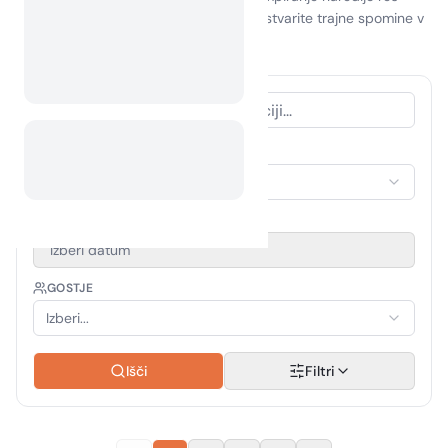
nepozabno. Odpravite se v naravo in ustvarite trajne spomine v
Litvi!
VRSTA NASTANITVE
Izberi nastanitev
OBDOBJE POTOVANJA
Izberi datum
GOSTJE
Izberi...
Išči
Filtri