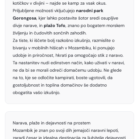
kotičkov v divjini – najde se kamp za vsak okus.
Priljubljene možnosti vključujejo
narodni park
Gorongosa
, kjer lahko postavite šotor sredi osupljive
divje narave, in
plažo Tofo
, znano po bogatem morskem
življenju in čudovitih sončnih zahodih.
Za tiste, ki iščete bolj razkošno izkušnjo, razmislite o
bivanju v mobilnih hišicah v Mozambiku, ki ponujajo
udobje in priročnost, hkrati pa omogočajo stik z naravo.
Ta nastanitev nudi edinstven način, kako uživati v naravi,
ne da bi se morali odreči domačemu udobju. Ne glede
na to, kje se odločite kampirati, boste ugotovili, da
gostoljubnost in toplina domačinov še dodatno
obogatita vašo izkušnjo.
Narava, plaže in dejavnosti na prostem
Mozambik je znan po svoji dih jemajoči naravni lepoti,
zaradi česar je idealna destinacija za ljubitelje dejavnosti