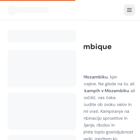
Vsi kampi
Mozambik
Home
Kampiranje v Mozambique
0 kampov najdenih
Odkrijte čar kampiranja v Mozambiku
Doživite osupljivo lepoto
kampiranja v Mozambiku
, kjer
nedotaknjene plaže srečujejo bujne pokrajine. Ne glede na to, ali
se odločite postaviti šotor na čudovitih
kampih v Mozambiku
ali
uživati v udobju dobro opremljenih prenočišč, vas čaka
pustolovščina. Predstavljajte si, da se zbudite ob zvoku valov in
pogledu na živahno divjad tik pred vašimi vrati.
Kampiranje na
otoku Mozambik
ponuja edinstveno kombinacijo sprostitve in
vznemirjenja, z aktivnostmi, kot so šnorkljanje, ribolov in
raziskovanje lokalnih znamenitosti. Sprejmite toplo gostoljubnost
domačinov in se prepustite okusni kulinariki, medtem ko