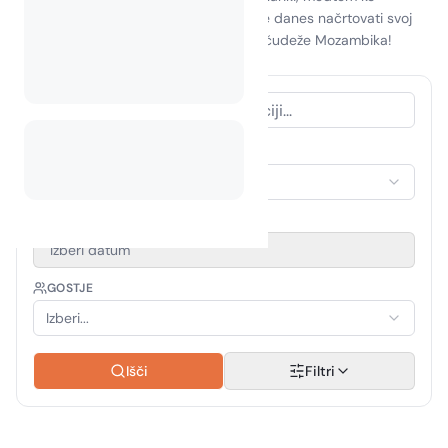
ustvarjate nepozabne spomine. Začnite danes načrtovati svoj
sanjski oddih in se potopite v naravne čudeže Mozambika!
VRSTA NASTANITVE
Izberi nastanitev
OBDOBJE POTOVANJA
Izberi datum
GOSTJE
Izberi...
Išči
Filtri