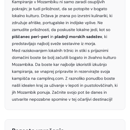
Kampiranje v Mozambiku ni samo zaradi osupljivih
pokrajin; je tudi priložnost, da se potopite v bogato
lokalno kulturo. Država je znana po izvrstni kulinariki, ki
združuje afriške, portugalske in indijske vplive. Ne
zamudite priložnosti, da poskusite lokalne jedi, kot so
piščanec peri-peri
in
pladnji morskih sadežev
, ki
predstavljajo najbolj sveže sestavine iz morja.
Med raziskovanjem lokalnih tržnic in stiki s prijaznimi
domačini boste še bolj začutili bogato in živahno kulturo
Mozambika. Da boste kar najbolje izkoristili izkušnjo
kampiranja, se vnaprej pripravite in rezervirajte svoja
kampišča na camplinq.com. Z raznoliko ponudbo boste
našli idealen kraj za uživanje v lepoti in pustolovščinah, ki
jih Mozambik ponuja. Začnite svojo pot še danes in
ustvarite nepozabne spomine v tej očarljivi destinaciji!