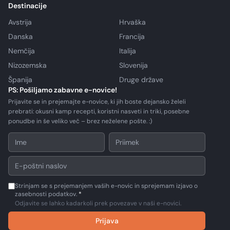
Destinacije
Avstrija
Hrvaška
Danska
Francija
Nemčija
Italija
Nizozemska
Slovenija
Španija
Druge države
PS: Pošiljamo zabavne e-novice!
Prijavite se in prejemajte e-novice, ki jih boste dejansko želeli
prebrati: okusni kamp recepti, koristni nasveti in triki, posebne
ponudbe in še veliko več – brez neželene pošte. :)
Strinjam se s prejemanjem vaših e-novic in sprejemam izjavo o
zasebnosti podatkov.
*
Odjavite se lahko kadarkoli prek povezave v naši e-novici.
Prijava