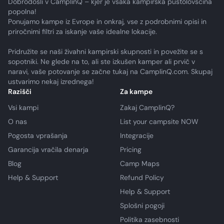
Dobrodošli v CamplinQ – kjer je vsaka kampirska pustolovščina
popolna!
Ponujamo kampe iz Evrope in onkraj, vse z podrobnimi opisi in
priročnimi filtri za iskanje vaše idealne lokacije.
Pridružite se naši živahni kampirski skupnosti in povežite se s
sopotniki. Ne glede na to, ali ste izkušen kamper ali prvič v
naravi, vaše potovanje se začne tukaj na CamplinQ.com. Skupaj
ustvarimo nekaj izrednega!
Razišči
Za kampe
Vsi kampi
Zakaj CamplinQ?
O nas
List your campsite NOW
Pogosta vprašanja
Integracije
Garancija vračila denarja
Pricing
Blog
Camp Maps
Help & Support
Refund Policy
Help & Support
Splošni pogoji
Politika zasebnosti