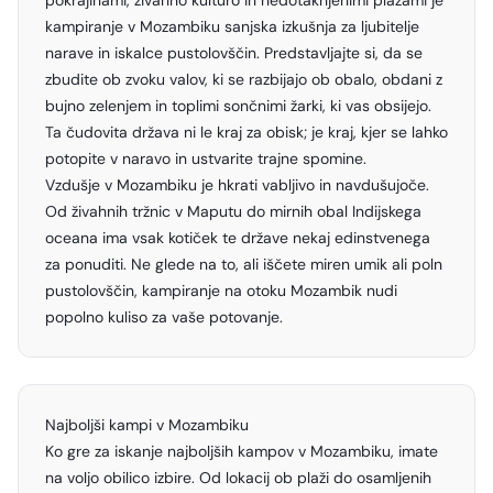
pokrajinami, živahno kulturo in nedotaknjenimi plažami je
kampiranje v Mozambiku sanjska izkušnja za ljubitelje
narave in iskalce pustolovščin. Predstavljajte si, da se
zbudite ob zvoku valov, ki se razbijajo ob obalo, obdani z
bujno zelenjem in toplimi sončnimi žarki, ki vas obsijejo.
Ta čudovita država ni le kraj za obisk; je kraj, kjer se lahko
potopite v naravo in ustvarite trajne spomine.
Vzdušje v Mozambiku je hkrati vabljivo in navdušujoče.
Od živahnih tržnic v Maputu do mirnih obal Indijskega
oceana ima vsak kotiček te države nekaj edinstvenega
za ponuditi. Ne glede na to, ali iščete miren umik ali poln
pustolovščin, kampiranje na otoku Mozambik nudi
popolno kuliso za vaše potovanje.
Najboljši kampi v Mozambiku
Ko gre za iskanje najboljših kampov v Mozambiku, imate
na voljo obilico izbire. Od lokacij ob plaži do osamljenih