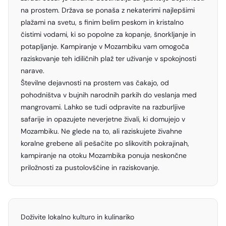
na prostem. Država se ponaša z nekaterimi najlepšimi
plažami na svetu, s finim belim peskom in kristalno
čistimi vodami, ki so popolne za kopanje, šnorkljanje in
potapljanje. Kampiranje v Mozambiku vam omogoča
raziskovanje teh idiličnih plaž ter uživanje v spokojnosti
narave.
Številne dejavnosti na prostem vas čakajo, od
pohodništva v bujnih narodnih parkih do veslanja med
mangrovami. Lahko se tudi odpravite na razburljive
safarije in opazujete neverjetne živali, ki domujejo v
Mozambiku. Ne glede na to, ali raziskujete živahne
koralne grebene ali pešačite po slikovitih pokrajinah,
kampiranje na otoku Mozambika ponuja neskončne
priložnosti za pustolovščine in raziskovanje.
Doživite lokalno kulturo in kulinariko