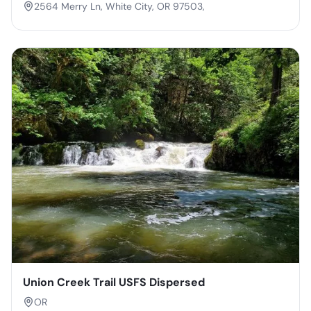
2564 Merry Ln, White City, OR 97503,
Union Creek Trail USFS Dispersed
OR