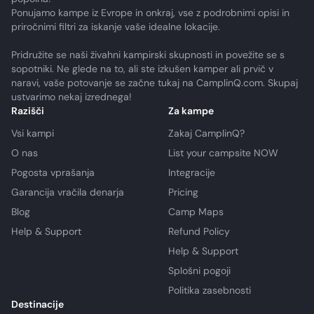
Ponujamo kampe iz Evrope in onkraj, vse z podrobnimi opisi in
priročnimi filtri za iskanje vaše idealne lokacije.
Pridružite se naši živahni kampirski skupnosti in povežite se s
sopotniki. Ne glede na to, ali ste izkušen kamper ali prvič v
naravi, vaše potovanje se začne tukaj na CamplinQ.com. Skupaj
ustvarimo nekaj izrednega!
Razišči
Za kampe
Vsi kampi
Zakaj CamplinQ?
O nas
List your campsite NOW
Pogosta vprašanja
Integracije
Garancija vračila denarja
Pricing
Blog
Camp Maps
Help & Support
Refund Policy
Help & Support
Splošni pogoji
Politika zasebnosti
Destinacije