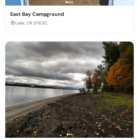
East Bay Campground
Lake, OR 97630,