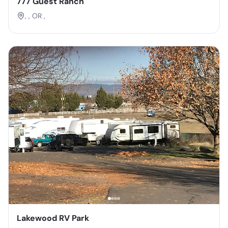
777 Guest Ranch
, , OR ,
Lakewood RV Park