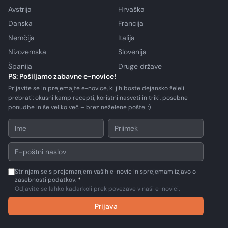
Avstrija
Hrvaška
Danska
Francija
Nemčija
Italija
Nizozemska
Slovenija
Španija
Druge države
PS: Pošiljamo zabavne e-novice!
Prijavite se in prejemajte e-novice, ki jih boste dejansko želeli
prebrati: okusni kamp recepti, koristni nasveti in triki, posebne
ponudbe in še veliko več – brez neželene pošte. :)
Strinjam se s prejemanjem vaših e-novic in sprejemam izjavo o
zasebnosti podatkov.
*
Odjavite se lahko kadarkoli prek povezave v naši e-novici.
Prijava