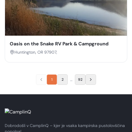
Oasis on the Snake RV Park & Campground
Huntington, OR 97907,
…
1
2
92
Dobrodošli v CamplinQ – kjer je vsaka kampirska pustolovščina
popolna!