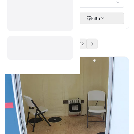
Izberi...
Išči
Filtri
…
1
2
92