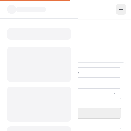
Vsi kampi
Oregon
Home
Camping Oregon
826 kampov najdenih
VRSTA NASTANITVE
Izberi nastanitev
OBDOBJE POTOVANJA
Izberi datum
GOSTJE