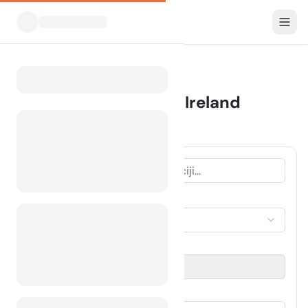
Vsi kampi
Severna Irska
Home
Camping Northern Ireland
20 kampov najdenih
VRSTA NASTANITVE
Izberi nastanitev
OBDOBJE POTOVANJA
Izberi datum
GOSTJE