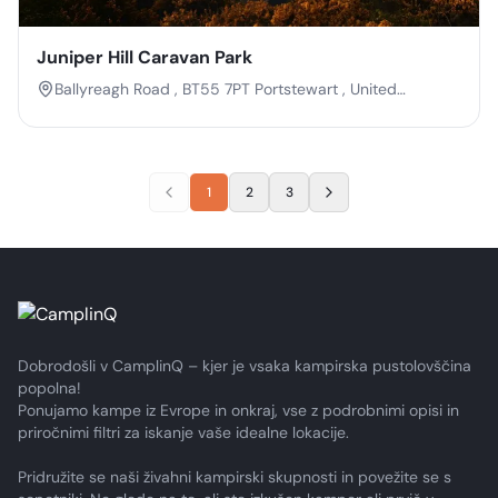
Juniper Hill Caravan Park
Ballyreagh Road , BT55 7PT Portstewart , United
Kingdom
1
2
3
Dobrodošli v CamplinQ – kjer je vsaka kampirska pustolovščina
popolna!
Ponujamo kampe iz Evrope in onkraj, vse z podrobnimi opisi in
priročnimi filtri za iskanje vaše idealne lokacije.
Pridružite se naši živahni kampirski skupnosti in povežite se s