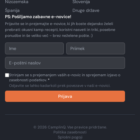
Nizozemska
Slovenija
Španija
Druge države
PS: Pošiljamo zabavne e-novice!
Prijavite se in prejemajte e-novice, ki jih boste dejansko želeli
prebrati: okusni kamp recepti, koristni nasveti in triki, posebne
ponudbe in še veliko več – brez neželene pošte. :)
Strinjam se s prejemanjem vaših e-novic in sprejemam izjavo o
zasebnosti podatkov.
*
Odjavite se lahko kadarkoli prek povezave v naši e-novici.
Prijava
© 2026 CamplinQ. Vse pravice pridržane.
Politika zasebnosti
Splošni pogoji