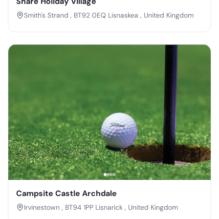
Share Holiday Village
Smith's Strand , BT92 0EQ Lisnaskea , United Kingdom
Campsite Castle Archdale
Irvinestown , BT94 1PP Lisnarick , United Kingdom