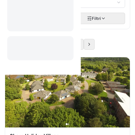
Izberi...
Išči
Filtri
1
2
3