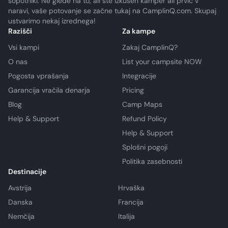
sopotniki. Ne glede na to, ali ste izkušen kamper ali prvič v
naravi, vaše potovanje se začne tukaj na CamplinQ.com. Skupaj
ustvarimo nekaj izrednega!
Razišči
Za kampe
Vsi kampi
Zakaj CamplinQ?
O nas
List your campsite NOW
Pogosta vprašanja
Integracije
Garancija vračila denarja
Pricing
Blog
Camp Maps
Help & Support
Refund Policy
Help & Support
Splošni pogoji
Politika zasebnosti
Destinacije
Avstrija
Hrvaška
Danska
Francija
Nemčija
Italija