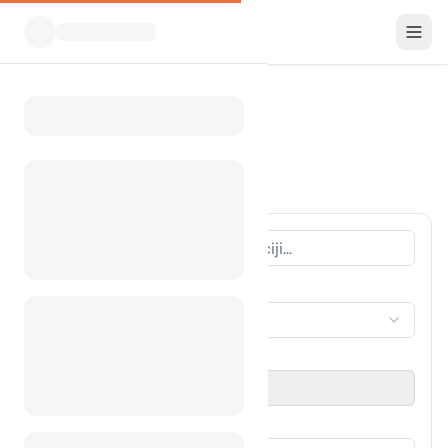
Vsi kampi
Teksas
Home
Camping Texas
662 kampov najdenih
VRSTA NASTANITVE
Izberi nastanitev
OBDOBJE POTOVANJA
Izberi datum
GOSTJE