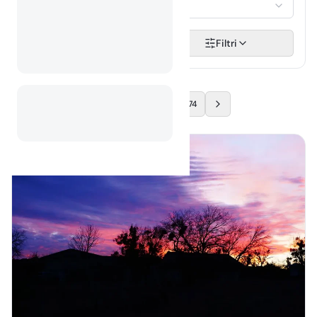
Izberi...
Išči
Filtri
…
1
2
74