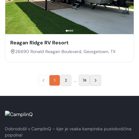
Reagan Ridge RV Resort
26690 Ronald Reagan Boulevard, Georgetown, TX
…
1
2
74
Dobrodošli v CamplinQ – kjer je vsaka kampirska pustolovščina
popolna!