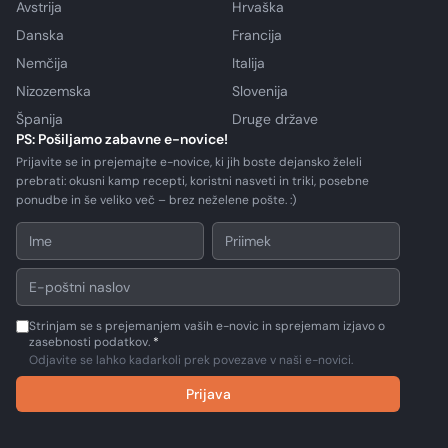
Avstrija
Hrvaška
Danska
Francija
Nemčija
Italija
Nizozemska
Slovenija
Španija
Druge države
PS: Pošiljamo zabavne e-novice!
Prijavite se in prejemajte e-novice, ki jih boste dejansko želeli
prebrati: okusni kamp recepti, koristni nasveti in triki, posebne
ponudbe in še veliko več – brez neželene pošte. :)
Strinjam se s prejemanjem vaših e-novic in sprejemam izjavo o
zasebnosti podatkov.
*
Odjavite se lahko kadarkoli prek povezave v naši e-novici.
Prijava