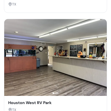
TX
Houston West RV Park
TX