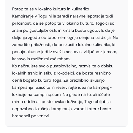
Potopite se v lokalno kulturo in kulinariko
Kampiranje v Togu ni le zaradi naravne lepote; je tudi
priložnost, da se potopite v lokalno kulturo. Togolci so
znani po gostoljubnosti, in kmalu boste ugotovili, da je
deljenje zgodb ob tabornem ognju cenjena tradicija. Ne
zamudite priložnosti, da poskusite lokalno kulinariko, ki
ponuja okusne jedi iz svežih sestavin, vključno z jamom,
kasavo in različnimi začimbami.
Ko načrtujete svojo pustolovščino, razmislite o obisku
lokalnih tržnic in stiku z rokodelci, da boste resnično
cenili bogato kulturo Toga. Za brezhibno izkušnjo
kampiranja raziščite in rezervirajte idealne kamping-
lokacije na camplinq.com. Ne glede na to, ali iščete
miren oddih ali pustolovsko doživetje, Togo obljublja
nepozabno izkušnjo kampiranja, zaradi katere boste
hrepeneli po vrnitvi.