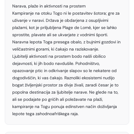
Narava, plaže in aktivnosti na prostem
Kampiranje na otoku Togo ni le postavitev šotora; gre za
uživanje v naravi. Država je obdarjena z osupljivimi
plažami, kot je priljubljena Plage de Lomé, kjer se lahko
sprostite, plavate ali se ukvarjate z vodnimi športi.
Naravna lepota Toga presega obalo, z bujnimi gozdovi in
veličastnimi gorami, ki čakajo na raziskovanje.
Ljubitelji aktivnosti na prostem bodo našli obilico
dejavnosti, ki jih bodo navdušile. Pohodništvo,
opazovanje ptic in odkrivanje slapov so le nekatere od
dogodivščin, ki vas čakajo. Raznoliki ekosistemi nudijo
bogat življenjski prostor za divje živali, zaradi česar je to
popolna destinacija za ljubitelje narave. Ne glede na to,
ali se podajate po gričih ali poležavate na plaži,
kampiranje na Togu ponuja edinstven način doživljanja
lepote tega zahodnoafriškega raja.