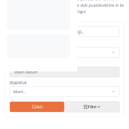
ustvarite nepozabne spomine. Sprejmite duh pustolovščine in že
danes načrtujte svoj naslednji oddih v Togu!
VRSTA NASTANITVE
Izberi nastanitev
OBDOBJE POTOVANJA
Izberi datum
GOSTJE
Izberi...
Išči
Filtri