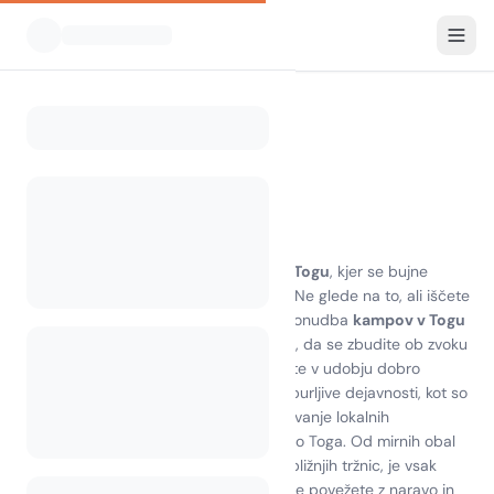
Vsi kampi
Togo
Home
Kampiranje v Togu
0 kampov najdenih
Odkrijte čar kampiranja v Togu
Doživite osupljivo lepoto
kampiranja v Togu
, kjer se bujne
pokrajine srečajo s čudovitimi plažami. Ne glede na to, ali iščete
pustolovščino ali sprostitev, raznolika ponudba
kampov v Togu
nudi nekaj za vsakogar. Predstavljajte si, da se zbudite ob zvoku
valov in vonju narave ter obenem uživate v udobju dobro
opremljenih objektov. Vključite se v razburljive dejavnosti, kot so
pohodništvo, opazovanje ptic in raziskovanje lokalnih
znamenitosti, ki razkrivajo bogato kulturo Toga. Od mirnih obal
kampiranja na otoku Togo
do živahnih bližnjih tržnic, je vsak
trenutek, preživet tukaj, priložnost, da se povežete z naravo in