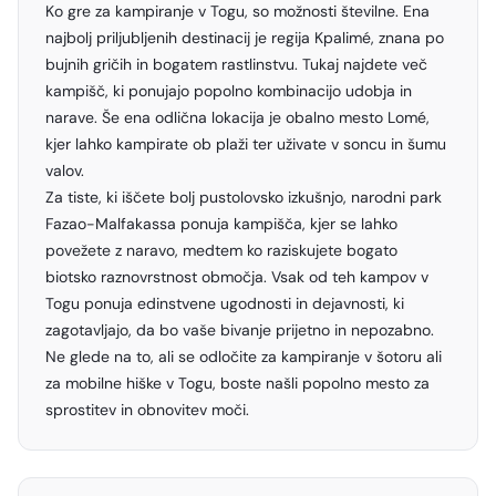
Ko gre za kampiranje v Togu, so možnosti številne. Ena
najbolj priljubljenih destinacij je regija Kpalimé, znana po
bujnih gričih in bogatem rastlinstvu. Tukaj najdete več
kampišč, ki ponujajo popolno kombinacijo udobja in
narave. Še ena odlična lokacija je obalno mesto Lomé,
kjer lahko kampirate ob plaži ter uživate v soncu in šumu
valov.
Za tiste, ki iščete bolj pustolovsko izkušnjo, narodni park
Fazao-Malfakassa ponuja kampišča, kjer se lahko
povežete z naravo, medtem ko raziskujete bogato
biotsko raznovrstnost območja. Vsak od teh kampov v
Togu ponuja edinstvene ugodnosti in dejavnosti, ki
zagotavljajo, da bo vaše bivanje prijetno in nepozabno.
Ne glede na to, ali se odločite za kampiranje v šotoru ali
za mobilne hiške v Togu, boste našli popolno mesto za
sprostitev in obnovitev moči.