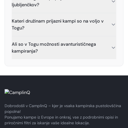
ljubljenčkov?
Kateri družinam prijazni kampi so na voljo v
Togu?
Ali so v Togu možnosti avanturističnega
kampiranja?
Dobrodošli v CamplinQ – kjer je vsaka kampirska pustolovščina
popolna!
Ponujamo kampe iz Evrope in onkraj, vse z podrobnimi opisi in
priročnimi filtri za iskanje vaše idealne lokacije.