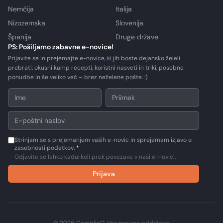
Nemčija
Italija
Nizozemska
Slovenija
Španija
Druge države
PS: Pošiljamo zabavne e-novice!
Prijavite se in prejemajte e-novice, ki jih boste dejansko želeli
prebrati: okusni kamp recepti, koristni nasveti in triki, posebne
ponudbe in še veliko več – brez neželene pošte. :)
Strinjam se s prejemanjem vaših e-novic in sprejemam izjavo o
zasebnosti podatkov.
*
Odjavite se lahko kadarkoli prek povezave v naši e-novici.
Prijava