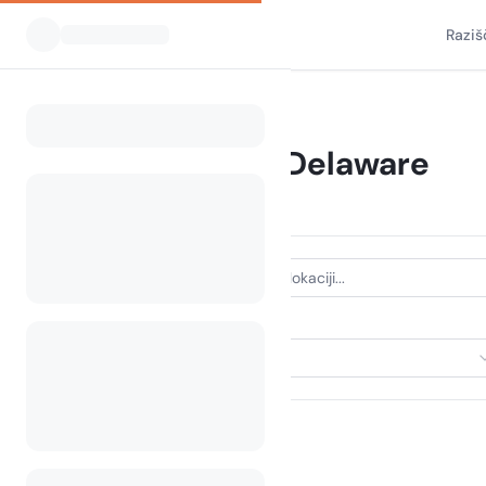
Raziš
Vsi kampi
Delaware
Home
Kampiranje Delaware
20 kampov najdenih
VRSTA NASTANITVE
Izberi nastanitev