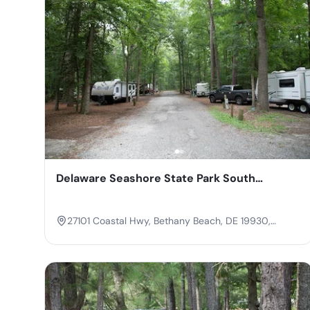
Delaware Seashore State Park South
Campground
27101 Coastal Hwy, Bethany Beach, DE 19930,
United States