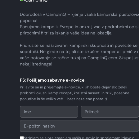
Dobrodošli v CamplinQ – kjer je vsaka kampirska pustolovš
popolna!
Ponujamo kampe iz Evrope in onkraj, vse z podrobnimi opisi 
priročnimi filtri za iskanje vaše idealne lokacije.
Pridružite se naši živahni kampirski skupnosti in povežite se 
sopotniki. Ne glede na to, ali ste izkušen kamper ali prvič v n
vaše potovanje se začne tukaj na CamplinQ.com. Skupaj us
nekaj izrednega!
PS: Pošiljamo zabavne e-novice!
Prijavite se in prejemajte e-novice, ki jih boste dejansko želeli
prebrati: okusni kamp recepti, koristni nasveti in triki, posebne
ponudbe in še veliko več – brez neželene pošte. :)
Strinjam se s prejemanjem vaših e-novic in sprejemam izjavo o