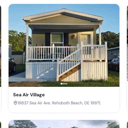
Sea Air Village
19837 Sea Air Ave, Rehoboth Beach, DE 19971,