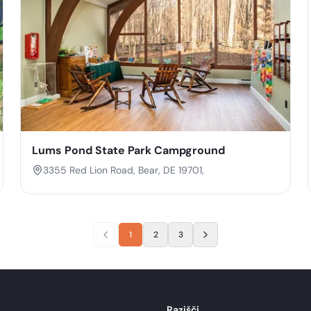
Lums Pond State Park Campground
3355 Red Lion Road, Bear, DE 19701,
1
2
3
Razišči