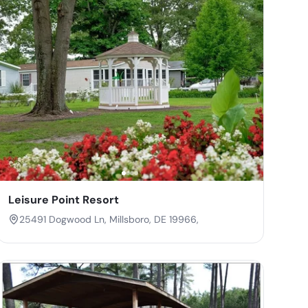
Leisure Point Resort
25491 Dogwood Ln, Millsboro, DE 19966,