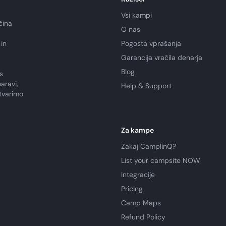
Vsi kampi
čina
O nas
in
Pogosta vprašanja
Garancija vračila denarja
Blog
s
aravi,
Help & Support
tvarimo
Za kampe
Zakaj CamplinQ?
List your campsite NOW
Integracije
Pricing
Camp Maps
Refund Policy