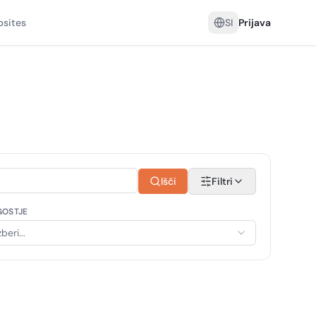
sites
SI
Prijava
Išči
Filtri
GOSTJE
zberi...