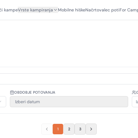
či kampe
Vrste kampiranja
Mobilne hiške
Načrtovalec poti
For Camp
OBDOBJE POTOVANJA
Izberi datum
I
1
2
3