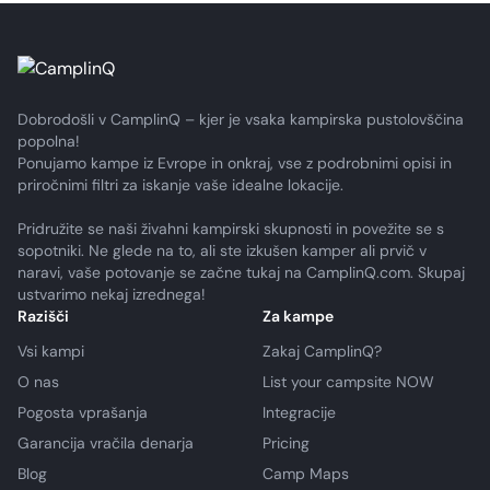
Dobrodošli v CamplinQ – kjer je vsaka kampirska pustolovščina
popolna!
Ponujamo kampe iz Evrope in onkraj, vse z podrobnimi opisi in
priročnimi filtri za iskanje vaše idealne lokacije.
Pridružite se naši živahni kampirski skupnosti in povežite se s
sopotniki. Ne glede na to, ali ste izkušen kamper ali prvič v
naravi, vaše potovanje se začne tukaj na CamplinQ.com. Skupaj
ustvarimo nekaj izrednega!
Razišči
Za kampe
Vsi kampi
Zakaj CamplinQ?
O nas
List your campsite NOW
Pogosta vprašanja
Integracije
Garancija vračila denarja
Pricing
Blog
Camp Maps