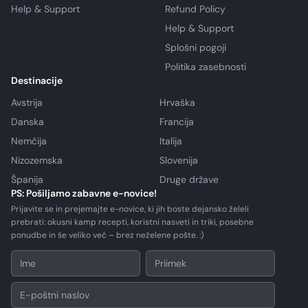
Help & Support
Refund Policy
Help & Support
Splošni pogoji
Politika zasebnosti
Destinacije
Avstrija
Hrvaška
Danska
Francija
Nemčija
Italija
Nizozemska
Slovenija
Španija
Druge države
PS: Pošiljamo zabavne e-novice!
Prijavite se in prejemajte e-novice, ki jih boste dejansko želeli
prebrati: okusni kamp recepti, koristni nasveti in triki, posebne
ponudbe in še veliko več – brez neželene pošte. :)