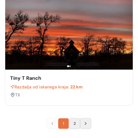
Tiny T Ranch
Razdalja od iskanega kraja:
22 km
TX
1
2