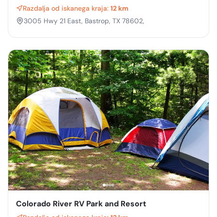
Razdalja od iskanega kraja:
12 km
3005 Hwy 21 East, Bastrop, TX 78602,
Colorado River RV Park and Resort