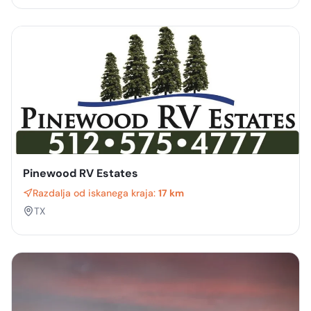
Pinewood RV Estates
Razdalja od iskanega kraja:
17 km
TX