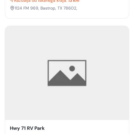
Razdalja od iskanega kraja:
13 km
1124 FM 969, Bastrop, TX 78602,
Hwy 71 RV Park