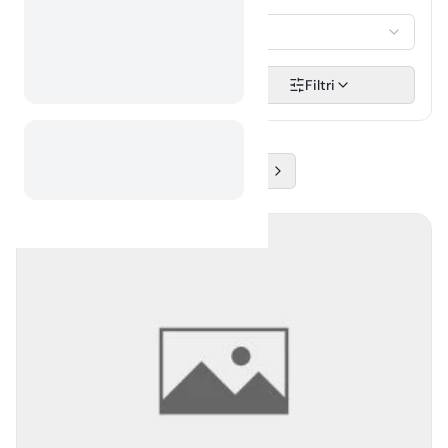
GOSTJE
Izberi...
Išči
Filtri
1
2