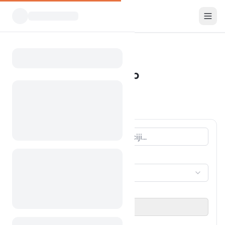
Vsi kampi
Teksas
Bastrop
Home
Kampiranje Bastrop
Prikazani kampi v radiju 30 km
18 kampov najdenih
VRSTA NASTANITVE
Izberi nastanitev
OBDOBJE POTOVANJA
Izberi datum