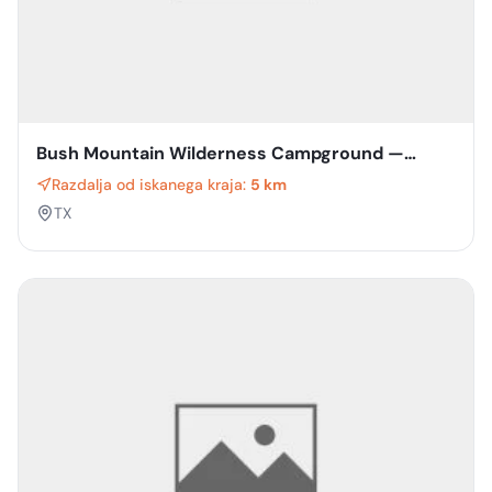
Bush Mountain Wilderness Campground —
Guadalupe Mountains National Park
Razdalja od iskanega kraja:
5 km
TX