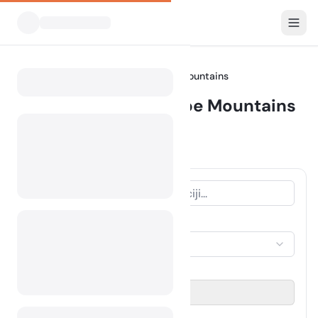
Vsi kampi
Teksas
Guadalupe Mountains
Home
Camping Guadalupe Mountains
Prikazani kampi v radiju 30 km
11 kampov najdenih
VRSTA NASTANITVE
Izberi nastanitev
OBDOBJE POTOVANJA
Izberi datum