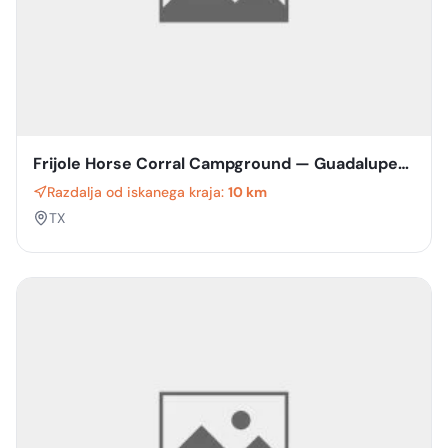
Frijole Horse Corral Campground — Guadalupe
Mountains National Park
Razdalja od iskanega kraja:
10 km
TX