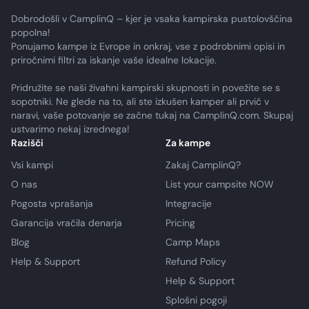
Dobrodošli v CamplinQ – kjer je vsaka kampirska pustolovščina
popolna!
Ponujamo kampe iz Evrope in onkraj, vse z podrobnimi opisi in
priročnimi filtri za iskanje vaše idealne lokacije.
Pridružite se naši živahni kampirski skupnosti in povežite se s
sopotniki. Ne glede na to, ali ste izkušen kamper ali prvič v
naravi, vaše potovanje se začne tukaj na CamplinQ.com. Skupaj
ustvarimo nekaj izrednega!
Razišči
Za kampe
Vsi kampi
Zakaj CamplinQ?
O nas
List your campsite NOW
Pogosta vprašanja
Integracije
Garancija vračila denarja
Pricing
Blog
Camp Maps
Help & Support
Refund Policy
Help & Support
Splošni pogoji