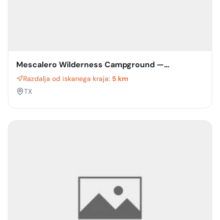
Mescalero Wilderness Campground —
Guadalupe Mountains National Park
Razdalja od iskanega kraja:
5 km
TX