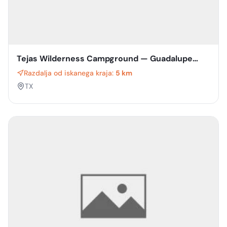
Tejas Wilderness Campground — Guadalupe
Mountains National Park
Razdalja od iskanega kraja:
5 km
TX