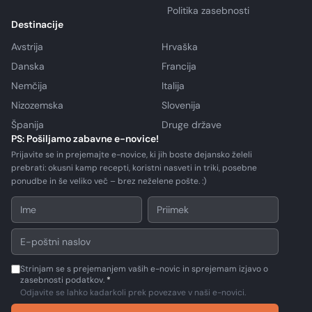
Politika zasebnosti
Destinacije
Avstrija
Hrvaška
Danska
Francija
Nemčija
Italija
Nizozemska
Slovenija
Španija
Druge države
PS: Pošiljamo zabavne e-novice!
Prijavite se in prejemajte e-novice, ki jih boste dejansko želeli
prebrati: okusni kamp recepti, koristni nasveti in triki, posebne
ponudbe in še veliko več – brez neželene pošte. :)
Strinjam se s prejemanjem vaših e-novic in sprejemam izjavo o
zasebnosti podatkov.
*
Odjavite se lahko kadarkoli prek povezave v naši e-novici.