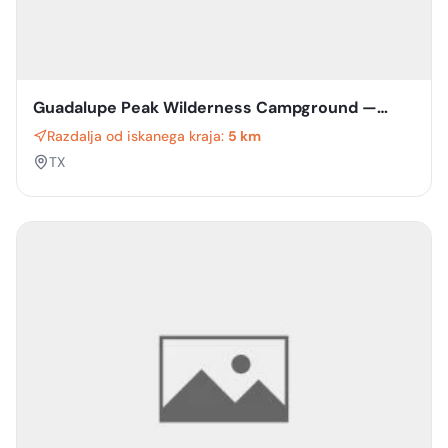
Guadalupe Peak Wilderness Campground —
Guadalupe Mountains National Park
Razdalja od iskanega kraja:
5 km
TX