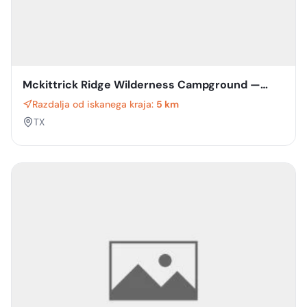
Mckittrick Ridge Wilderness Campground —
Guadalupe Mountains National Park
Razdalja od iskanega kraja:
5 km
TX