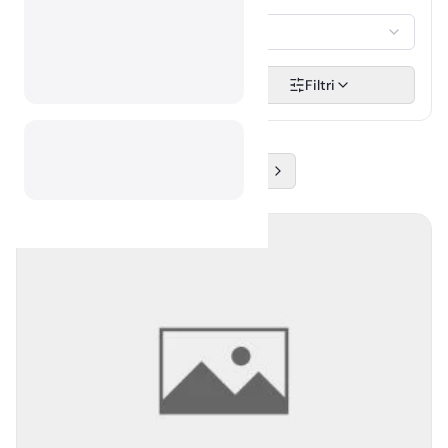
GOSTJE
Izberi...
Išči
Filtri
1
2