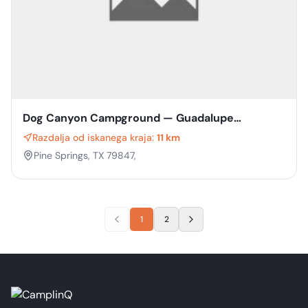
Dog Canyon Campground — Guadalupe
Mountains National Park
Razdalja od iskanega kraja:
11 km
Pine Springs, TX 79847,
1
2