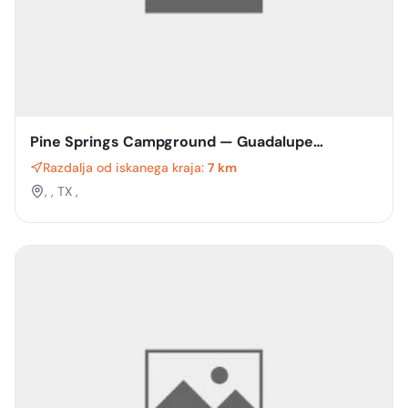
Pine Springs Campground — Guadalupe
Mountains National Park
Razdalja od iskanega kraja:
7 km
, , TX ,